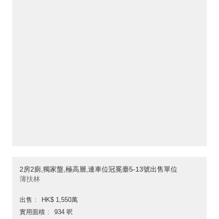
2房2廁,獨家盤,極高層,連車位冠冕臺5-13號出售單位
薄扶林
出售
HK$ 1,550萬
實用面積
934 呎