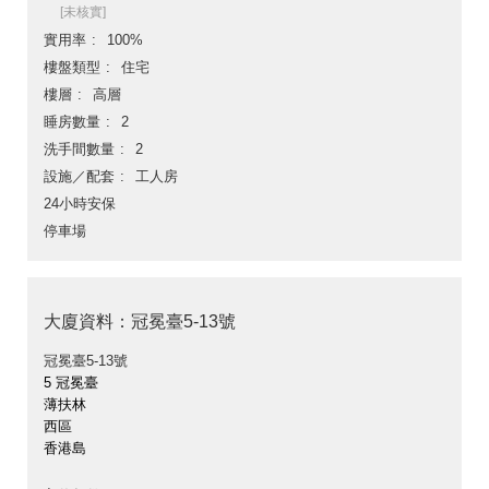
[未核實]
實用率
100%
樓盤類型
住宅
樓層
高層
睡房數量
2
洗手間數量
2
設施／配套
工人房
24小時安保
停車場
大廈資料：冠冕臺5-13號
冠冕臺5-13號
5 冠冕臺
薄扶林
西區
香港島