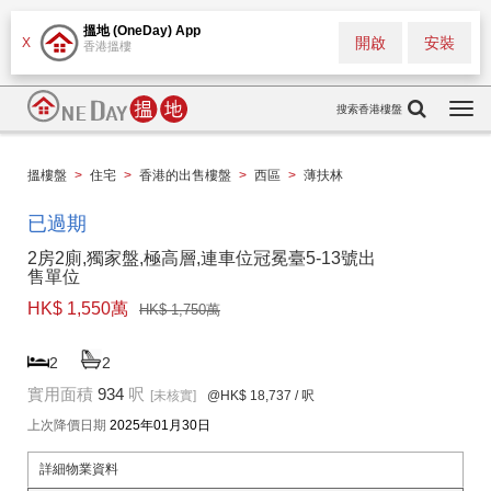
搵地 (OneDay) App
開啟
安裝
X
香港搵樓
搜索香港樓盤
Togg
navi
搵樓盤
>
住宅
>
香港的出售樓盤
>
西區
>
薄扶林
已過期
2房2廁,獨家盤,極高層,連車位冠冕臺5-13號出
售單位
HK$ 1,550萬
HK$ 1,750萬
2
2
實用面積
934
呎
[未核實]
@HK$ 18,737
/ 呎
上次降價日期
2025年01月30日
詳細物業資料