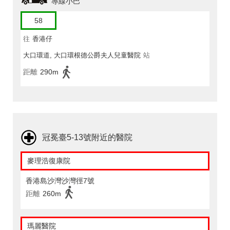
專線小巴
58
往
香港仔
大口環道, 大口環根德公爵夫人兒童醫院
站
距離
290m
冠冕臺5-13號附近的醫院
麥理浩復康院
香港島沙灣沙灣徑7號
距離
260m
瑪麗醫院