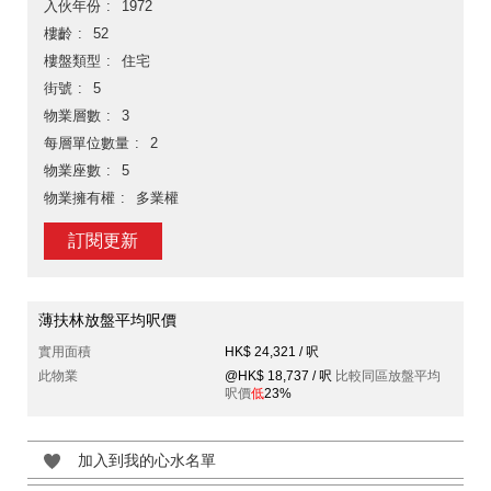
入伙年份
1972
樓齡
52
樓盤類型
住宅
街號
5
物業層數
3
每層單位數量
2
物業座數
5
物業擁有權
多業權
訂閱更新
薄扶林放盤平均呎價
實用面積
HK$ 24,321 / 呎
此物業
@HK$ 18,737 / 呎
比較同區放盤平均
呎價
低
23%
加入到我的心水名單