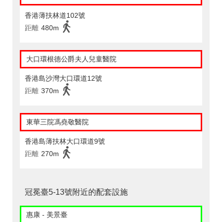
香港薄扶林道102號
距離
480m
大口環根德公爵夫人兒童醫院
香港島沙灣大口環道12號
距離
370m
東華三院馮堯敬醫院
香港島薄扶林大口環道9號
距離
270m
冠冕臺5-13號附近的配套設施
惠康 - 美景臺