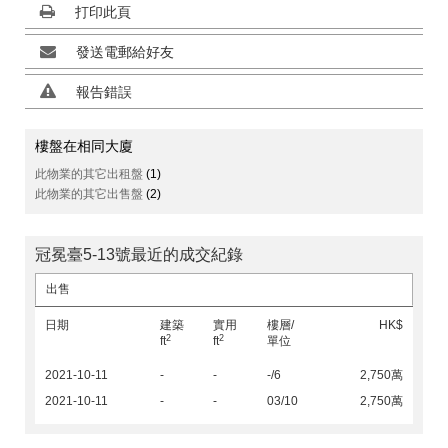
打印此頁
發送電郵給好友
報告錯誤
樓盤在相同大廈
此物業的其它出租盤
(1)
此物業的其它出售盤
(2)
冠冕臺5-13號最近的成交紀錄
出售
日期
建築
實用
樓層/
HK$
2
2
ft
ft
單位
2021-10-11
-
-
-/6
2,750萬
2021-10-11
-
-
03/10
2,750萬