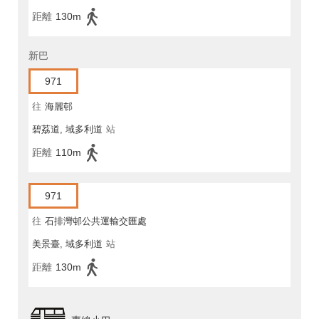
距離
130m
新巴
971
往
海麗邨
碧荔道, 域多利道
站
距離
110m
971
往
石排灣邨公共運輸交匯處
美景臺, 域多利道
站
距離
130m