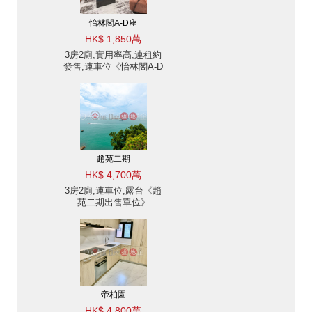
怡林閣A-D座
HK$ 1,850萬
3房2廁,實用率高,連租約
發售,連車位《怡林閣A-D
座出售單位》
趙苑二期
HK$ 4,700萬
3房2廁,連車位,露台《趙
苑二期出售單位》
帝柏園
HK$ 4,800萬