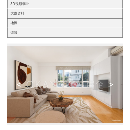
3D視頻網址
大廈資料
地圖
街景
<
>