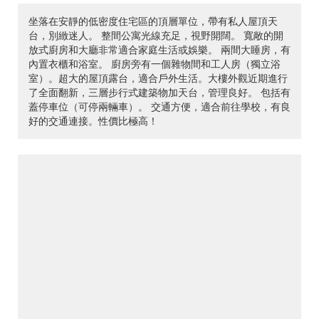
坐落在安靜的低密度住宅區的頂層單位，帶有私人屋頂天
台，別緻迷人。 整間公寓光線充足，視野開闊。 寬敞的開
放式廚房和大廳非常適合家庭生活或娛樂。 兩間大睡房，有
內置衣櫃和浴室。 廚房旁有一個雜物間和工人房（獨立浴
室）。超大的屋頂露台，適合戶外生活。大樓外觀近期進行
了全面翻新，三層步行式建築物加天台，管理良好。 包括有
蓋停車位（可停兩輛車）。 交通方便，適合前往學校，有良
好的交通連接。性價比極高！