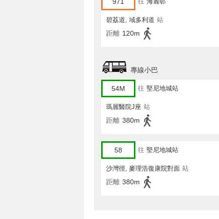
971
往
海麗邨
碧荔道, 域多利道
站
距離
120m
專線小巴
54M
往
堅尼地城站
瑪麗醫院J座
站
距離
380m
58
往
堅尼地城站
沙灣徑, 麥理浩復康院對面
站
距離
380m