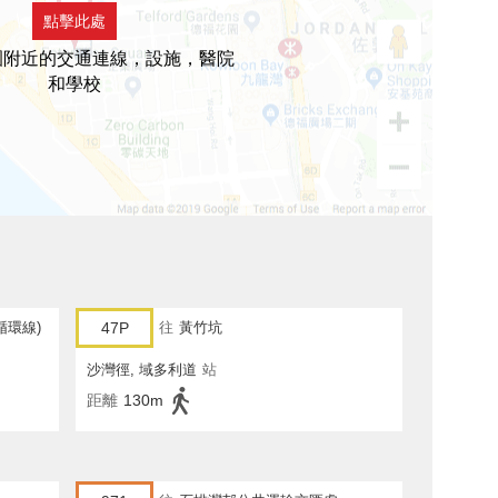
點擊此處
園附近的交通連線，設施，醫院
和學校
循環線)
47P
往
黃竹坑
沙灣徑, 域多利道
站
距離
130m