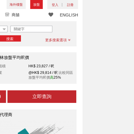
海外樓盤
放盤
登入
註冊
商舖
ENGLISH
搜索
更多搜索選項
林放盤平均呎價
面積
HK$ 23,827 / 呎
業
@HK$ 29,814 / 呎
比較同區
放盤平均呎價
高
25%
立即查詢
代理商