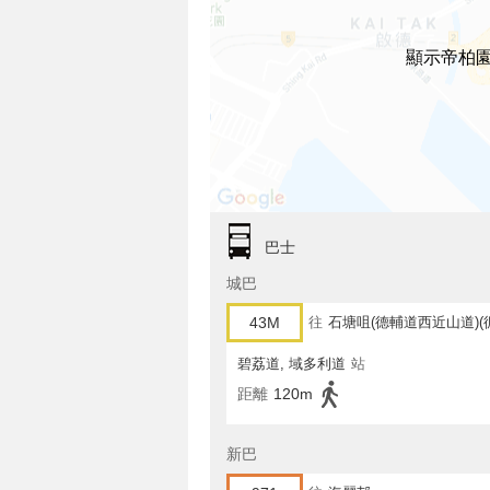
顯示帝柏
巴士
城巴
43M
往
石塘咀(德輔道西近山道)(
碧荔道, 域多利道
站
距離
120m
新巴