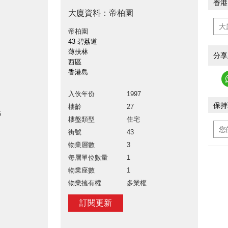
香港
》
大廈資料：帝柏園
帝柏園
43 碧荔道
薄扶林
分享
西區
香港島
入伙年份
1997
保持
樓齡
27
5
樓盤類型
住宅
街號
43
物業層數
3
每層單位數量
1
物業座數
1
物業擁有權
多業權
訂閱更新