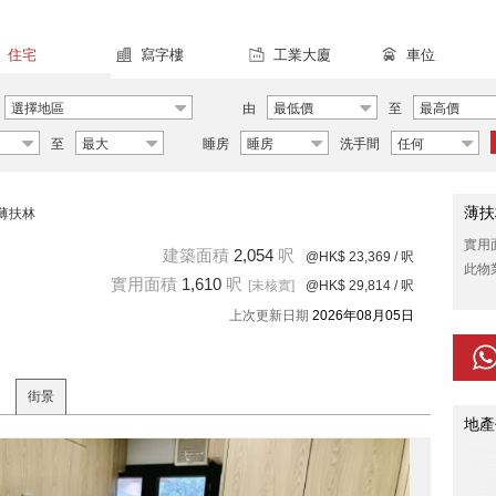
住宅
寫字樓
工業大廈
車位
選擇地區
由
最低價
至
最高價
至
最大
睡房
睡房
洗手間
任何
薄扶
薄扶林
實用
建築面積
2,054
呎
@HK$ 23,369
/ 呎
此物
實用面積
1,610
呎
[未核實]
@HK$ 29,814
/ 呎
上次更新日期
2026年08月05日
街景
地產