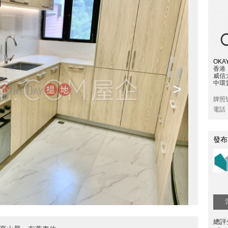
OKAY
香港
威信
中環雲
>
牌照
電話
發布
總評