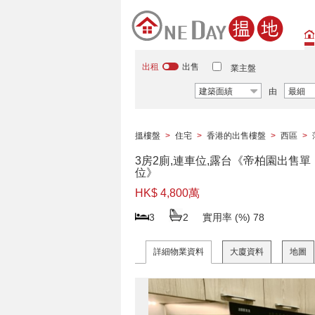
出租
出售
業主盤
建築面績
由
最細
搵樓盤
>
住宅
>
香港的出售樓盤
>
西區
>
3房2廁,連車位,露台《帝柏園出售單
位》
HK$ 4,800萬
3
2
實用率 (%)
78
詳細物業資料
大廈資料
地圖