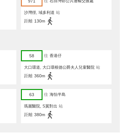
971
往
石排灣邨公共運輸交匯處
沙灣徑, 域多利道
站
距離
130m
58
往
香港仔
大口環道, 大口環根德公爵夫人兒童醫院
站
距離
360m
63
往
海怡半島
瑪麗醫院, S翼對出
站
距離
380m