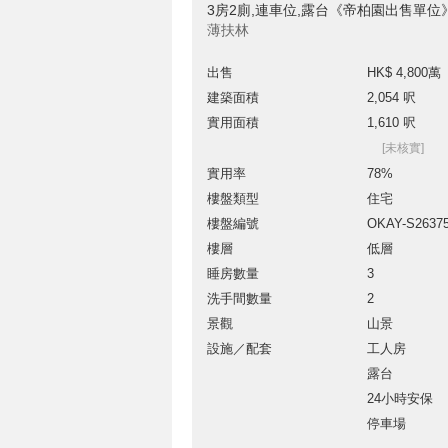
3房2廁,連車位,露台《帝柏園出售單位
薄扶林
出售
HK$ 4,800萬
建築面積
2,054 呎
實用面積
1,610 呎
[未核實]
實用率
78%
樓盤類型
住宅
樓盤編號
OKAY-S2637
樓層
低層
睡房數量
3
洗手間數量
2
景觀
山景
設施／配套
工人房
露台
24小時安保
停車場