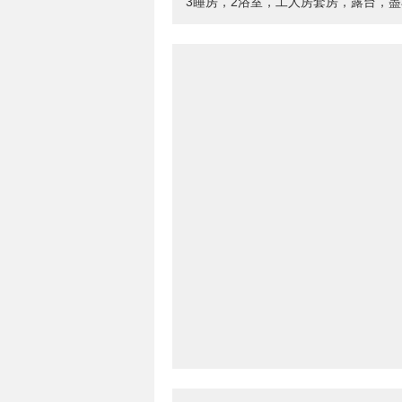
3睡房，2浴室，工人房套房，露台，