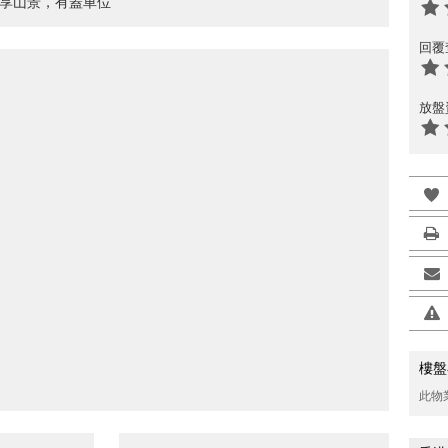
盡享山景，有蓋車位
回覆
放盤
樓盤
此物