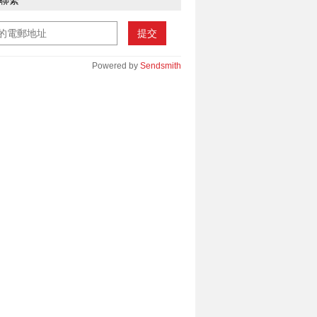
聯繫
提交
Powered by
Sendsmith