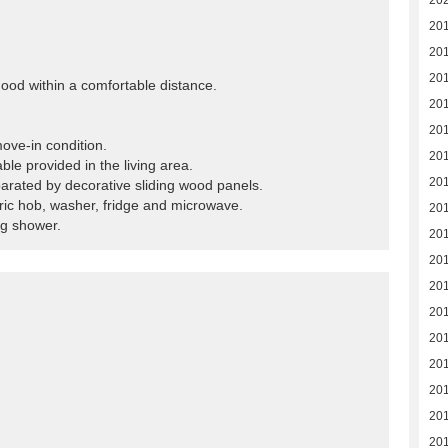
20
20
20
20
ood within a comfortable distance.
201
20
move-in condition.
20
able provided in the living area.
20
parated by decorative sliding wood panels.
tric hob, washer, fridge and microwave.
20
ng shower.
20
20
20
20
20
20
20
201
20