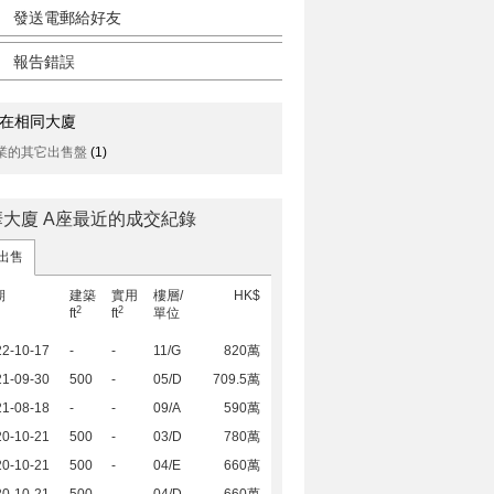
發送電郵給好友
報告錯誤
在相同大廈
業的其它出售盤
(1)
華大廈 A座最近的成交紀錄
出售
期
建築
實用
樓層/
HK$
2
2
ft
ft
單位
22-10-17
-
-
11/G
820萬
21-09-30
500
-
05/D
709.5萬
21-08-18
-
-
09/A
590萬
20-10-21
500
-
03/D
780萬
20-10-21
500
-
04/E
660萬