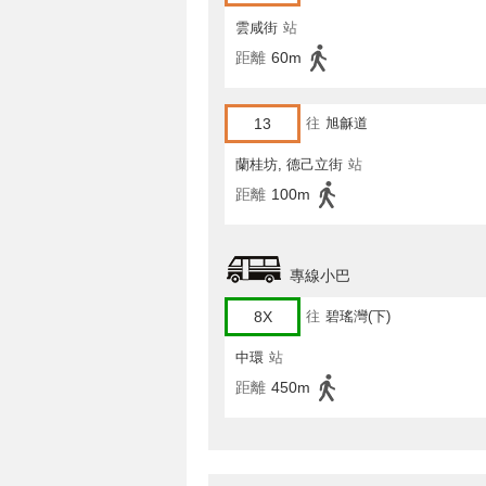
雲咸街
站
距離
60m
13
往
旭龢道
蘭桂坊, 德己立街
站
距離
100m
專線小巴
8X
往
碧瑤灣(下)
中環
站
距離
450m