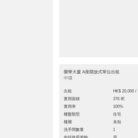
榮華大廈 A座開放式單位出租
中環
出租
HK$ 20,000 /
實用面積
376 呎
實用率
100%
樓盤類型
住宅
樓層
未知
洗手間數量
1
包括政府差餉
否