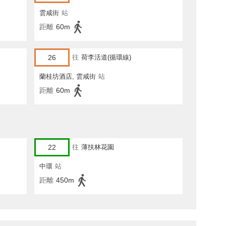
雲咸街
站
距離
60m
26
往
荷李活道(循環線)
蘭桂坊酒店, 雲咸街
站
距離
60m
22
往
薄扶林花園
中環
站
距離
450m