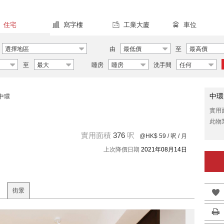
住宅
寫字樓
工業大廈
車位
選擇地區
由
最低價
至
最高價
至
最大
睡房
睡房
洗手間
任何
中環
中環
實用
此物
實用面積
376
呎
@HK$ 59
/ 呎 / 月
上次降價日期
2021年08月14日
街景