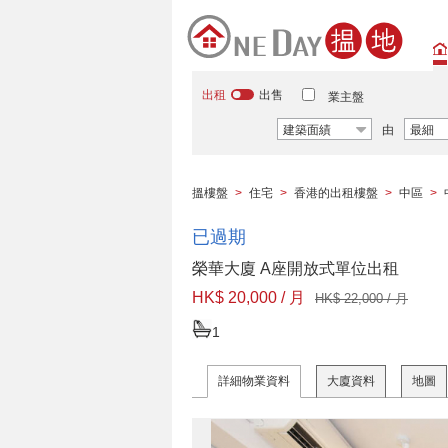
出租
出售
業主盤
建築面績
由
最細
搵樓盤
>
住宅
>
香港的出租樓盤
>
中區
>
已過期
榮華大廈 A座開放式單位出租
HK$ 20,000 / 月
HK$ 22,000 / 月
1
詳細物業資料
大廈資料
地圖