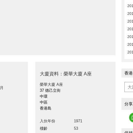
20
201
201
201
201
201
201
香港
大廈資料：榮華大廈 A座
榮華大廈 A座
 月
37 德己立街
中環
中區
分享
香港島
入伙年份
1971
樓齡
53