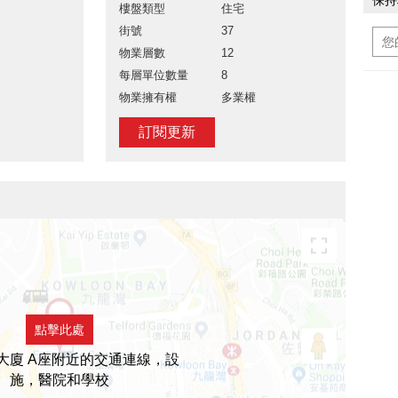
保持
樓盤類型
住宅
街號
37
物業層數
12
每層單位數量
8
物業擁有權
多業權
訂閱更新
點擊此處
大廈 A座附近的交通連線，設
施，醫院和學校