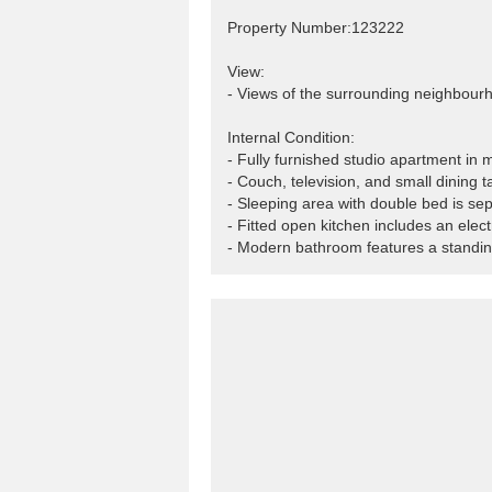
Property Number:123222
View:
- Views of the surrounding neighbourh
Internal Condition:
- Fully furnished studio apartment in 
- Couch, television, and small dining t
- Sleeping area with double bed is se
- Fitted open kitchen includes an elec
- Modern bathroom features a standi