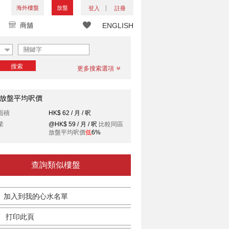
海外樓盤
放盤
登入
註冊
商舖
ENGLISH
搜索
更多搜索選項
放盤平均呎價
面積
HK$ 62 / 月 / 呎
業
@HK$ 59 / 月 / 呎
比較同區
放盤平均呎價
低
6%
查詢類似樓盤
加入到我的心水名單
打印此頁