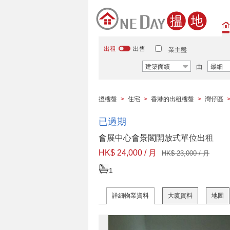
出租
出售
業主盤
建築面績
由
最細
搵樓盤
>
住宅
>
香港的出租樓盤
>
灣仔區
已過期
會展中心會景閣開放式單位出租
HK$ 24,000 / 月
HK$ 23,000 / 月
1
詳細物業資料
大廈資料
地圖