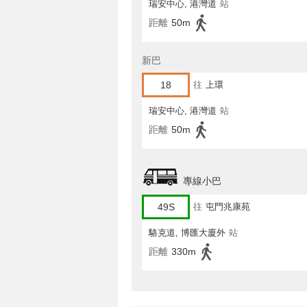
瑞安中心, 港灣道
站
距離
50m
新巴
18
往
上環
瑞安中心, 港灣道
站
距離
50m
專線小巴
49S
往
屯門兆康苑
駱克道, 博匯大廈外
站
距離
330m