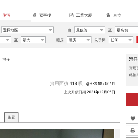
住宅
寫字樓
工業大廈
車位
選擇地區
由
最低價
至
最高價
至
最大
睡房
睡房
洗手間
任何
灣仔
>
灣仔
實用
此物
實用面積
418
呎
@HK$ 55
/ 呎 / 月
上次升價日期
2021年12月05日
街景