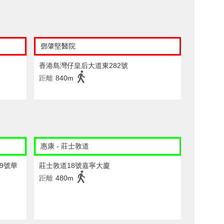
鄧肇堅醫院
香港島灣仔皇后大道東282號
距離
840m
惠康 - 莊士敦道
79號華
莊士敦道18號嘉寧大廈
距離
480m