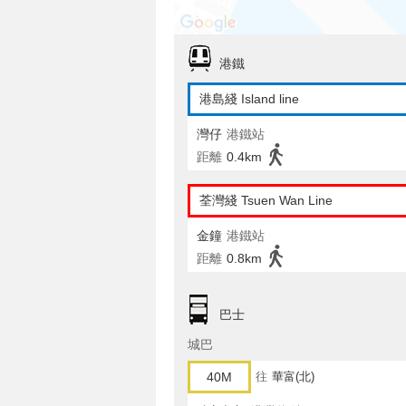
港鐵
港島綫 Island line
灣仔
港鐵站
距離
0.4km
荃灣綫 Tsuen Wan Line
金鐘
港鐵站
距離
0.8km
巴士
城巴
40M
往
華富(北)