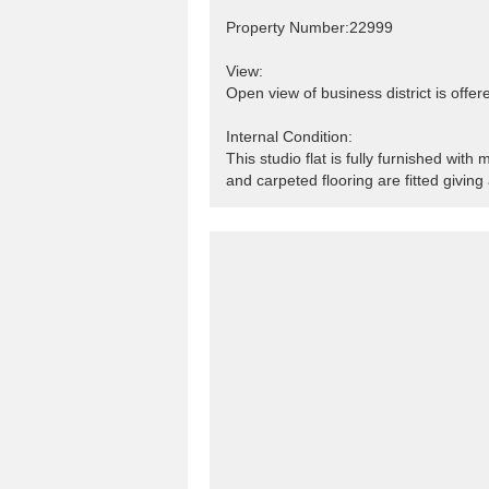
Property Number:22999
View:
Open view of business district is offe
Internal Condition:
This studio flat is fully furnished with
and carpeted flooring are fitted giving