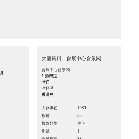
大廈資料：會展中心會景閣
會展中心會景閣
 月
1 港灣道
灣仔
灣仔區
香港島
入伙年份
1989
樓齡
35
樓盤類型
住宅
街號
1
物業層數
35