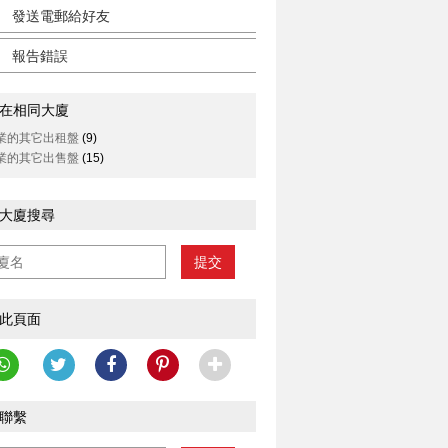
發送電郵給好友
報告錯誤
在相同大廈
業的其它出租盤
(9)
業的其它出售盤
(15)
大廈搜尋
提交
此頁面
聯繫