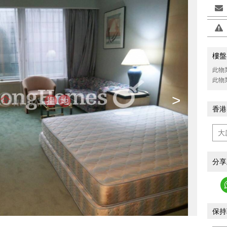
樓盤
此物
此物
>
香港
分享
保持