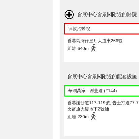
會展中心會景閣附近的醫院
律敦治醫院
香港島灣仔皇后大道東266號
距離
640m
會展中心會景閣附近的配套設施
華潤萬家 - 謝斐道 (#144)
香港謝斐道117-119號, 告士打道77-
比富通大廈地下2號舖
距離
230m