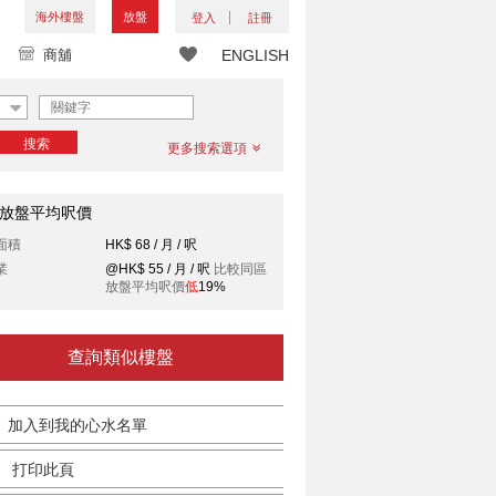
海外樓盤
放盤
登入
註冊
商舖
ENGLISH
搜索
更多搜索選項
放盤平均呎價
面積
HK$ 68 / 月 / 呎
業
@HK$ 55 / 月 / 呎
比較同區
放盤平均呎價
低
19%
查詢類似樓盤
加入到我的心水名單
打印此頁