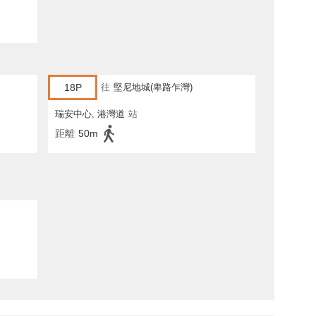
18P
往
堅尼地城(卑路乍灣)
瑞安中心, 港灣道
站
距離
50m