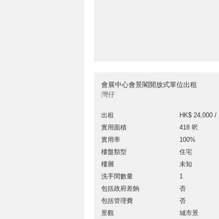
會展中心會景閣開放式單位出租
灣仔
出租
HK$ 24,000 /
實用面積
418 呎
實用率
100%
樓盤類型
住宅
樓層
未知
洗手間數量
1
包括政府差餉
否
包括管理費
否
景觀
城市景