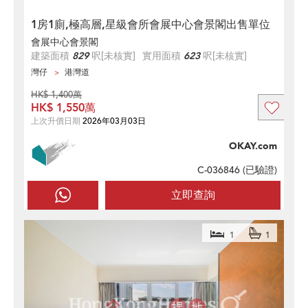
1房1廁,極高層,星級會所會展中心會景閣出售單位
會展中心會景閣
建築面積
829
呎
[未核實]
實用面積
623
呎
[未核實]
灣仔
港灣道
HK$ 1,400萬
HK$ 1,550萬
上次升價日期
2026年03月03日
OKAY.com
C-036846 (
已驗證
)
立即查詢
1
1