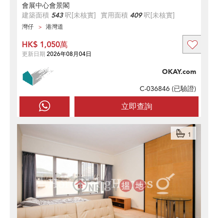
會展中心會景閣
建築面積
543
呎
[未核實]
實用面積
409
呎
[未核實]
灣仔
港灣道
HK$ 1,050萬
更新日期
2026年08月04日
OKAY.com
C-036846 (
已驗證
)
立即查詢
1