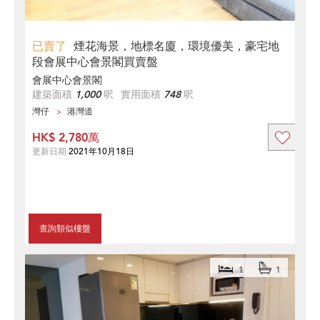
已賣了
煙花海景，地標名廈，環境優美，豪宅地
段會展中心會景閣買賣盤
會展中心會景閣
建築面積
1,000
呎
實用面積
748
呎
灣仔
港灣道
HK$ 2,780萬
更新日期
2021年10月18日
查詢類似樓盤
1
1