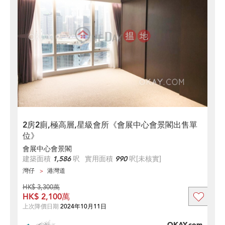
2房2廁,極高層,星級會所《會展中心會景閣出售單
位》
會展中心會景閣
建築面積
1,586
呎
實用面積
990
呎
[未核實]
灣仔
港灣道
HK$ 3,300萬
HK$ 2,100萬
上次降價日期
2024年10月11日
OKAY.com