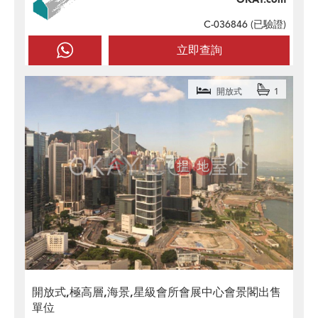
C-036846 (
已驗證
)
立即查詢
開放式
1
開放式,極高層,海景,星級會所會展中心會景閣出售
單位