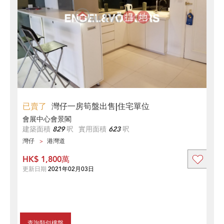
已賣了
灣仔一房筍盤出售|住宅單位
會展中心會景閣
建築面積
829
呎
實用面積
623
呎
灣仔
港灣道
HK$ 1,800萬
更新日期
2021年02月03日
查詢類似樓盤