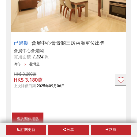
已過期
會展中心會景閣三房兩廳單位出售
會展中心會景閣
實用面積
1,324
呎
灣仔
港灣道
HK$ 3,280萬
HK$ 3,180萬
上次降價日期
2025年09月06日
查詢類似樓盤
訂閱更新
分享
路線
1
1