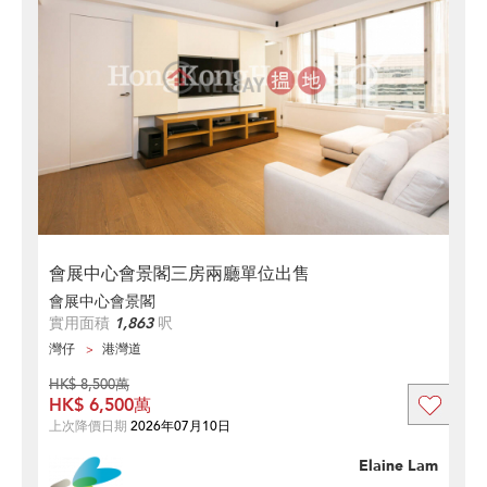
會展中心會景閣三房兩廳單位出售
會展中心會景閣
實用面積
1,863
呎
灣仔
港灣道
HK$ 8,500萬
HK$ 6,500萬
上次降價日期
2026年07月10日
Elaine Lam