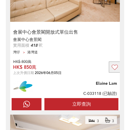
會展中心會景閣開放式單位出售
會展中心會景閣
實用面積
418
呎
灣仔
港灣道
HK$ 800萬
HK$ 850萬
上次升價日期
2026年06月05日
Elaine Lam
C-033118 (
已驗證
)
立即查詢
3
3