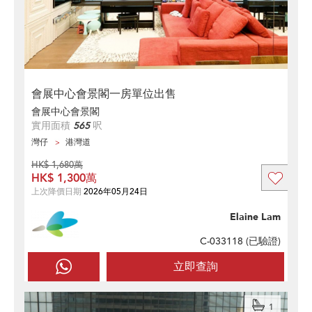
會展中心會景閣一房單位出售
會展中心會景閣
實用面積
565
呎
灣仔
港灣道
HK$ 1,680萬
HK$ 1,300萬
上次降價日期
2026年05月24日
Elaine Lam
C-033118 (
已驗證
)
立即查詢
1