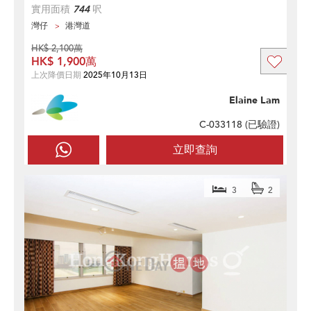
實用面積
744
呎
灣仔
港灣道
HK$ 2,100萬
HK$ 1,900萬
上次降價日期
2025年10月13日
Elaine Lam
C-033118 (
已驗證
)
立即查詢
3
2