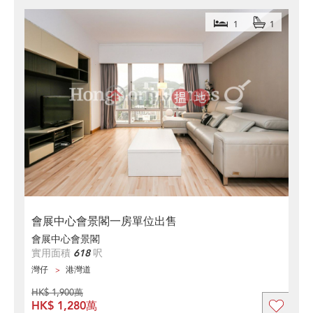
1
1
會展中心會景閣一房單位出售
會展中心會景閣
實用面積
618
呎
灣仔
港灣道
HK$ 1,900萬
HK$ 1,280萬