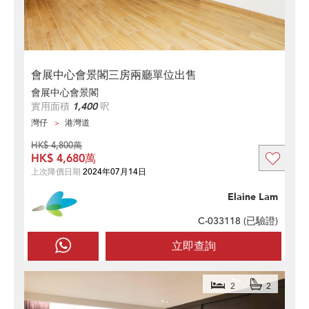
會展中心會景閣三房兩廳單位出售
會展中心會景閣
實用面積
1,400
呎
灣仔
港灣道
HK$ 4,800萬
HK$ 4,680萬
上次降價日期
2024年07月14日
Elaine Lam
C-033118 (
已驗證
)
立即查詢
2
2