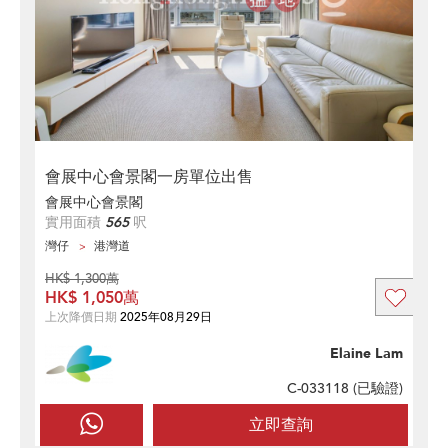
會展中心會景閣一房單位出售
會展中心會景閣
實用面積
565
呎
灣仔
港灣道
HK$ 1,300萬
HK$ 1,050萬
上次降價日期
2025年08月29日
Elaine Lam
C-033118 (
已驗證
)
立即查詢