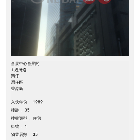
會展中心會景閣
1 港灣道
灣仔
灣仔區
香港島
1989
入伙年份
35
樓齡
住宅
樓盤類型
1
街號
35
物業層數