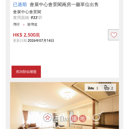
已過期
會展中心會景閣兩房一廳單位出售
會展中心會景閣
實用面積
933
呎
灣仔
港灣道
HK$ 2,500萬
更新日期
2026年07月14日
查詢類似樓盤
3
2