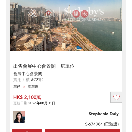
出售會展中心會景閣一房單位
會展中心會景閣
實用面積
617
呎
灣仔
港灣道
HK$ 2,100萬
更新日期
2026年08月01日
Stephanie Daly
S-674984 (
已驗證
)