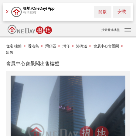
搵地 (OneDay) App
開啟
安裝
X
香港搵樓
搜索香港樓盤
Tog
navi
住宅 樓盤
香港島
灣仔區
灣仔
港灣道
會展中心會景閣
>
>
>
>
>
>
出售
會展中心會景閣出售樓盤