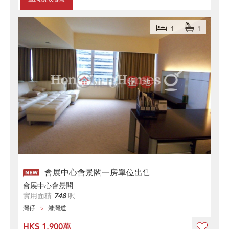
1
1
會展中心會景閣一房單位出售
會展中心會景閣
實用面積
748
呎
灣仔
港灣道
HK$ 1,900萬