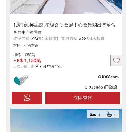
1房1廁,極高層,星級會所會展中心會景閣出售單位
會展中心會景閣
建築面積
772
呎
[未核實]
實用面積
565
呎
[未核實]
灣仔
港灣道
HK$ 1,050萬
HK$ 1,150萬
上次升價日期
2026年01月15日
OKAY.com
C-036846 (
已驗證
)
立即查詢
1
1