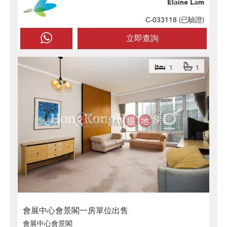
Elaine Lam
C-033118 (
已驗證
)
立即查詢
1
1
會展中心會景閣一房單位出售
會展中心會景閣