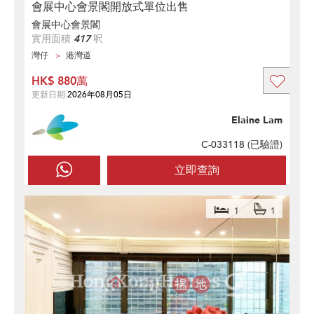
會展中心會景閣開放式單位出售
會展中心會景閣
實用面積
417
呎
灣仔
港灣道
HK$ 880萬
更新日期
2026年08月05日
Elaine Lam
C-033118 (
已驗證
)
立即查詢
1
1