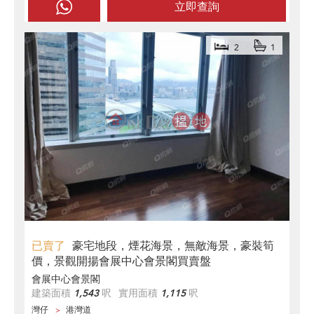
立即查詢
2
1
已賣了
豪宅地段，煙花海景，無敵海景，豪裝筍
價，景觀開揚會展中心會景閣買賣盤
會展中心會景閣
建築面積
1,543
呎
實用面積
1,115
呎
灣仔
港灣道