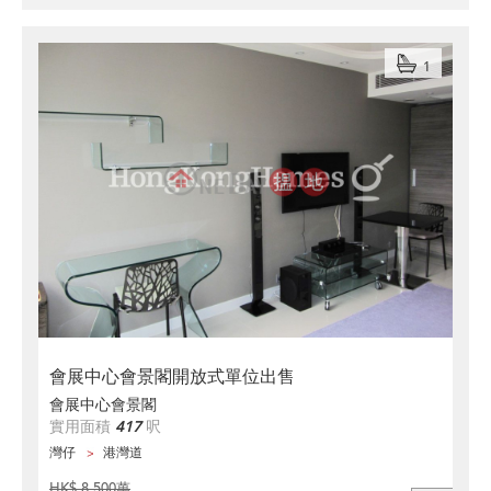
1
會展中心會景閣開放式單位出售
會展中心會景閣
實用面積
417
呎
灣仔
港灣道
HK$ 8,500萬