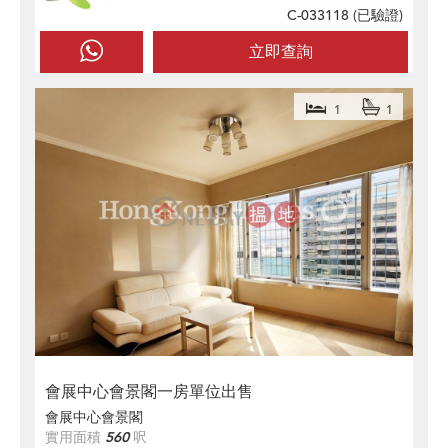
C-033118 (
已驗證
)
立即查詢
1
1
會展中心會景閣一房單位出售
會展中心會景閣
實用面積
560
呎