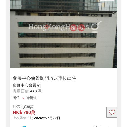
會展中心會景閣開放式單位出售
會展中心會景閣
實用面積
410
呎
灣仔
港灣道
HK$ 1,038萬
HK$ 780萬
上次降價日期
2026年07月20日