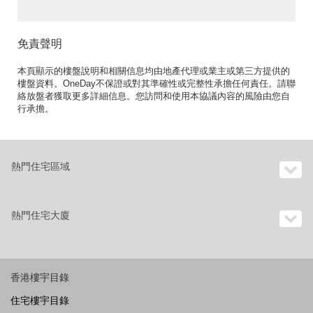
免責聲明
本頁顯示的樓盤說明和相關信息均由地產代理或業主或第三方提供的
樓盤資料。OneDay不保證或對其準確性或完整性承擔任何責任。請聯
絡放盤者獲取更多詳細信息。您訪問和使用本協議內容的風險由您自
行承擔。
熱門住宅區域
熱門住宅大廈
香港樓宇目錄
住宅樓宇目錄