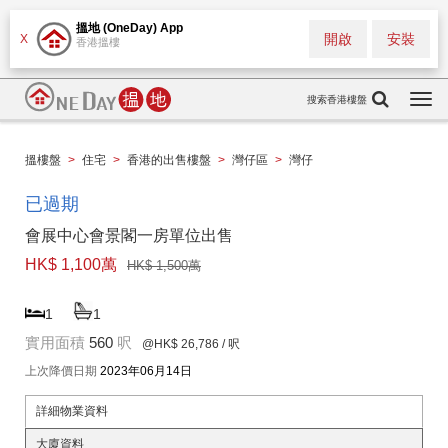
搵地 (OneDay) App
開啟
安裝
X
香港搵樓
搜索香港樓盤
Togg
navi
搵樓盤
>
住宅
>
香港的出售樓盤
>
灣仔區
>
灣仔
已過期
會展中心會景閣一房單位出售
HK$ 1,100萬
HK$ 1,500萬
1
1
實用面積
560
呎
@HK$ 26,786
/ 呎
上次降價日期
2023年06月14日
詳細物業資料
大廈資料