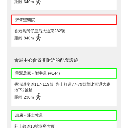
距離
640m
鄧肇堅醫院
香港島灣仔皇后大道東282號
距離
840m
會展中心會景閣附近的配套設施
華潤萬家 - 謝斐道 (#144)
香港謝斐道117-119號, 告士打道77-79號華比富通大廈
地下2號舖
距離
230m
惠康 - 莊士敦道
莊士敦道18號嘉寧大廈