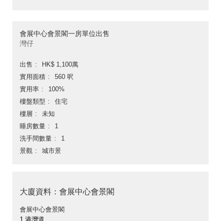
會展中心會景閣一房單位出售
灣仔
出售
HK$ 1,100萬
實用面積
560 呎
實用率
100%
樓盤類型
住宅
樓層
未知
睡房數量
1
洗手間數量
1
景觀
城市景
大廈資料：會展中心會景閣
會展中心會景閣
1 港灣道