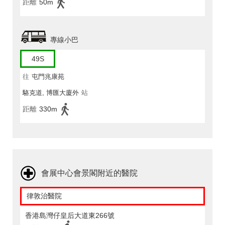
距離
50m
專線小巴
49S
往
屯門兆康苑
駱克道, 博匯大廈外
站
距離
330m
會展中心會景閣附近的醫院
律敦治醫院
香港島灣仔皇后大道東266號