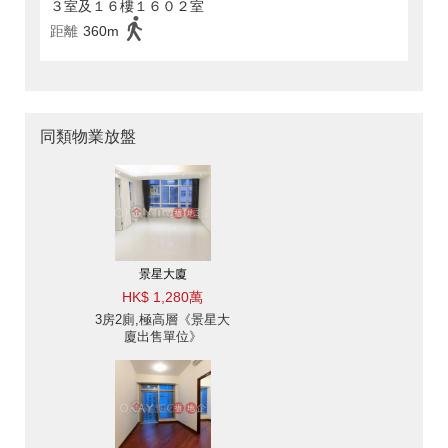
３室及１６樓１６０２室
距離
360m
同類物業放盤
景星大廈
HK$ 1,280萬
3房2廁,極高層《景星大
廈出售單位》