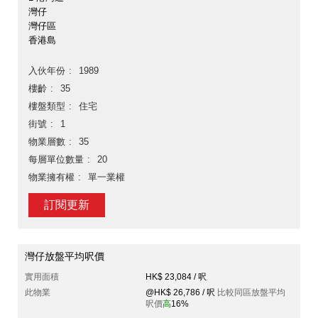
灣仔
灣仔區
香港島
入伙年份
1989
樓齡
35
樓盤類型
住宅
街號
1
物業層數
35
每層單位數量
20
物業擁有權
單一業權
訂閱更新
灣仔放盤平均呎價
實用面積
HK$ 23,084 / 呎
此物業
@HK$ 26,786 / 呎
比較同區放盤平均
呎價
高
16%