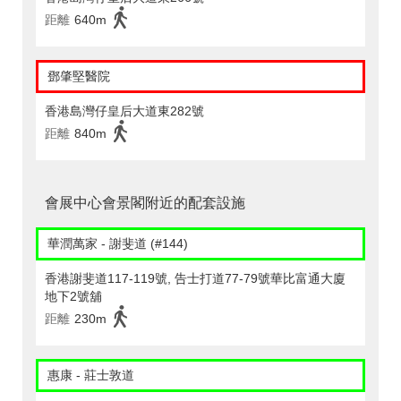
距離
640m
鄧肇堅醫院
香港島灣仔皇后大道東282號
距離
840m
會展中心會景閣附近的配套設施
華潤萬家 - 謝斐道 (#144)
香港謝斐道117-119號, 告士打道77-79號華比富通大廈
地下2號舖
距離
230m
惠康 - 莊士敦道