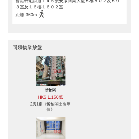
香港軒尼詩道１４５號安康商業大廈５樓５０２及５０
３室及１６樓１６０２室
距離
360m
同類物業放盤
忻怡閣
HK$ 1,150萬
2房1廁《忻怡閣出售單
位》