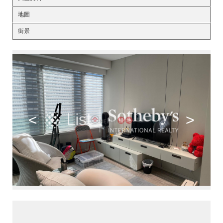
地圖
街景
<
>