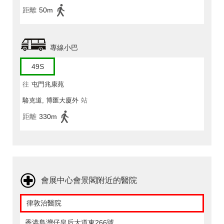
距離
50m
專線小巴
49S
往
屯門兆康苑
駱克道, 博匯大廈外
站
距離
330m
會展中心會景閣附近的醫院
律敦治醫院
香港島灣仔皇后大道東266號