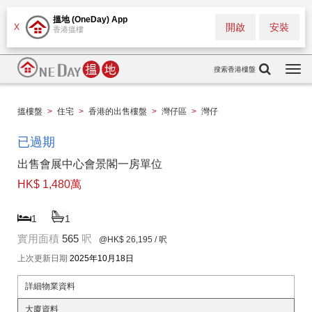
搵地 (OneDay) App
開啟
安裝
X
香港搵樓
搜索香港樓盤
Togg
navi
搵樓盤
>
住宅
>
香港的出售樓盤
>
灣仔區
>
灣仔
已過期
出售會展中心會景閣一房單位
HK$ 1,480萬
1
1
實用面積
565
呎
@HK$ 26,195
/ 呎
上次更新日期
2025年10月18日
詳細物業資料
大廈資料