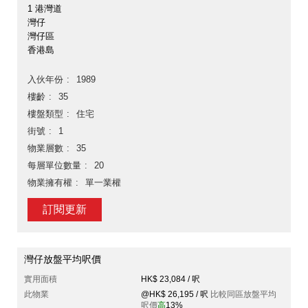
1 港灣道
灣仔
灣仔區
香港島
入伙年份
1989
樓齡
35
樓盤類型
住宅
街號
1
物業層數
35
每層單位數量
20
物業擁有權
單一業權
訂閱更新
灣仔放盤平均呎價
實用面積
HK$ 23,084 / 呎
此物業
@HK$ 26,195 / 呎
比較同區放盤平均
呎價
高
13%