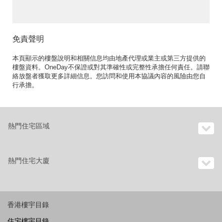
免責聲明
本頁顯示的樓盤說明和相關信息均由地產代理或業主或第三方提供的
樓盤資料。OneDay不保證或對其準確性或完整性承擔任何責任。請聯
絡放盤者獲取更多詳細信息。您訪問和使用本協議內容的風險由您自
行承擔。
熱門住宅區域
熱門住宅大廈
香港樓宇目錄
住宅樓宇目錄