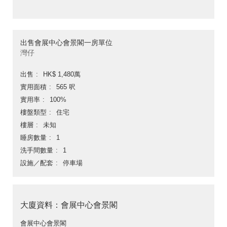
出售會展中心會景閣一房單位
灣仔
出售
HK$ 1,480萬
實用面積
565 呎
實用率
100%
樓盤類型
住宅
樓層
未知
睡房數量
1
洗手間數量
1
設施／配套
停車場
大廈資料：會展中心會景閣
會展中心會景閣