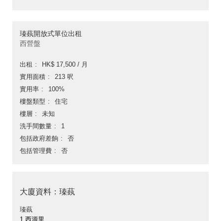
瑧蓺開放式單位出租
西營盤
出租
HK$ 17,500 / 月
實用面積
213 呎
實用率
100%
樓盤類型
住宅
樓層
未知
洗手間數量
1
包括政府差餉
否
包括管理費
否
大廈資料：瑧蓺
瑧蓺
1 西源里