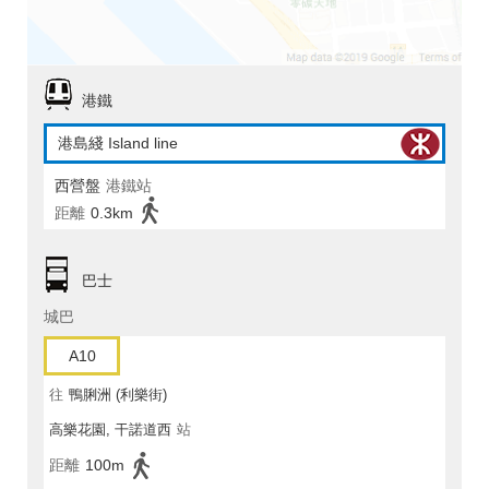
港鐵
港島綫 Island line
西營盤
港鐵站
距離
0.3km
巴士
城巴
A10
往
鴨脷洲 (利樂街)
高樂花園, 干諾道西
站
距離
100m