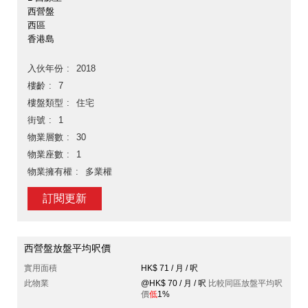
西營盤
西區
香港島
入伙年份
2018
樓齡
7
樓盤類型
住宅
街號
1
物業層數
30
物業座數
1
物業擁有權
多業權
訂閱更新
西營盤放盤平均呎價
實用面積
HK$ 71 / 月 / 呎
此物業
@HK$ 70 / 月 / 呎
比較同區放盤平均呎
價
低
1%