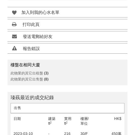
加入到我的心水名單
打印此頁
發送電郵給好友
報告錯誤
樓盤在相同大廈
此物業的其它出租盤
(3)
此物業的其它出售盤
(8)
瑧蓺最近的成交紀錄
出售
日期
建築
實用
樓層/
HK$
2
2
ft
ft
單位
2023-03-10
-
216
30/F
450萬