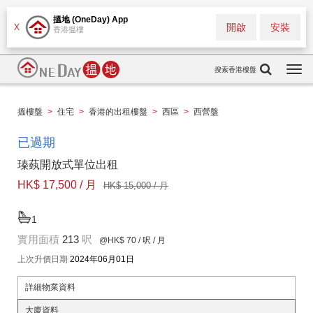
搵地 (OneDay) App
開啟
安裝
X
香港搵樓
搜索香港樓盤
Togg
navi
搵樓盤
>
住宅
>
香港的出租樓盤
>
西區
>
西營盤
已過期
瑧蓺開放式單位出租
HK$ 17,500 / 月
HK$ 15,000 / 月
1
實用面積
213
呎
@HK$ 70
/ 呎 / 月
上次升價日期
2024年06月01日
詳細物業資料
大廈資料