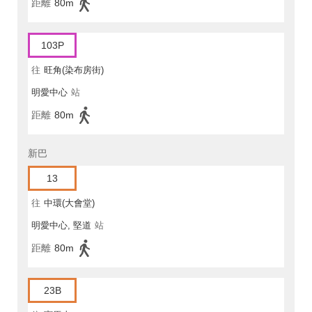
距離
80m
103P
往
旺角(染布房街)
明愛中心
站
距離
80m
新巴
13
往
中環(大會堂)
明愛中心, 堅道
站
距離
80m
23B