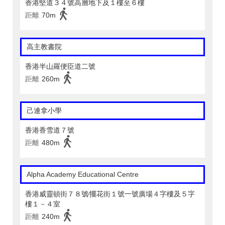
香港堅道３４號高層地下及１樓至６樓
距離
70m
高主教書院
香港半山羅便臣道二號
距離
260m
己連拿小學
香港香雪道７號
距離
480m
Alpha Academy Educational Centre
香港威靈頓街７８號∕擺花街１號一號廣場４字樓及５字
樓１－４室
距離
240m