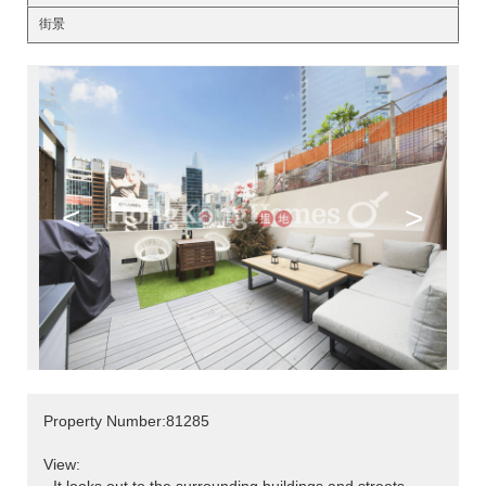
街景
<
>
Property Number:81285
View: