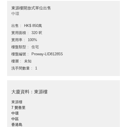
東源樓開放式單位出售
中環
出售
HK$ 850萬
實用面積
320 呎
實用率
100%
樓盤類型
住宅
樓盤編號
Proway-LID81285S
樓層
未知
洗手間數量
1
大廈資料：東源樓
東源樓
7 贊善里
中環
中區
香港島