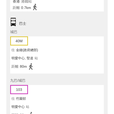
香港
港鐵站
距離
0.7km
巴士
城巴
40M
往
金鐘(政府總部)
明愛中心, 堅道
站
距離
80m
九巴/城巴
103
往
竹園邨
明愛中心
站