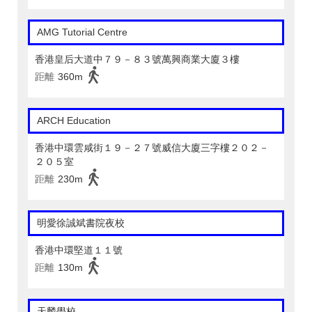
AMG Tutorial Centre
香港皇后大道中７９－８３號萬興商業大廈３樓
距離
360m
ARCH Education
香港中環雲咸街１９－２７號威信大廈三字樓２０２－
２０５室
距離
230m
明愛徐誠斌書院夜校
香港中環堅道１１號
距離
130m
天麟學校