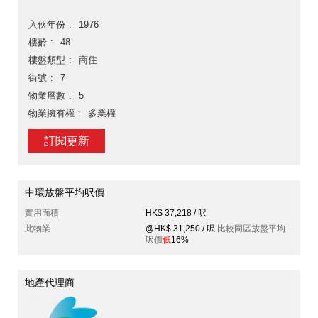
入伙年份
1976
樓齡
48
樓盤類型
商住
街號
7
物業層數
5
物業擁有權
多業權
訂閱更新
中環放盤平均呎價
實用面積
HK$ 37,218 / 呎
此物業
@HK$ 31,250 / 呎
比較同區放盤平均
呎價
低
16%
地產代理商