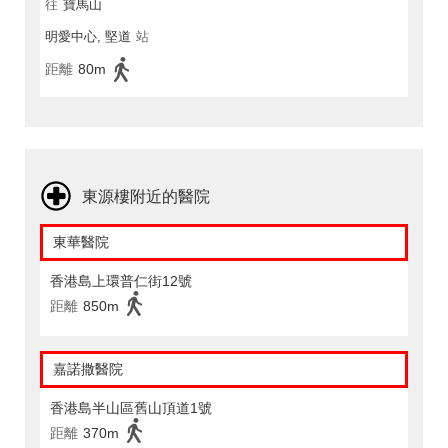
往
寶馬山
明愛中心, 堅道
站
距離
80m
東源樓附近的醫院
東華醫院
香港島上環普仁街12號
距離
850m
嘉諾撒醫院
香港島半山區舊山頂道1號
距離
370m