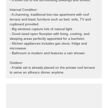
- It looks out to the surrounding buildings and streets.
Internal Condition:
- A charming, traditional low-rise apartment with roof
terrace and basic furniture such as bed, sofa, TV and
cupboard provided.
- Big windows capture lots of natural light.
- Good-sized open floorplan with living, cooking, and
sleeping areas perfectly appointed for a bachelor.
- Kitchen appliances includes gas stove, fridge and
microwave.
- Bathroom is modern and features a rain shower.
Outdoor:
- A table set is already placed on the private roof terrace
to serve an alfresco dinner anytime.