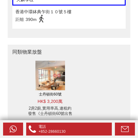
香港中環砵典乍街１０號５樓
距離
390m
同類物業放盤
士丹頓街60號
HK$ 3,200萬
2房2廁,實用率高,連租約
發售《士丹頓街60號出售
單位》
電話
+852-28660130