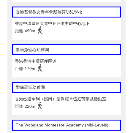
香港基督教女青年會戴翰芬幼兒學校
香港中環皇后大道中９９號中環中心地下
距離
490m
嘉諾撒聖心幼稚園
香港香港中環羅便臣道
距離
170m
聖保羅堂幼稚園
香港己連拿利（鐵崗）聖保羅堂伍庭芳堂及活動室
距離
220m
The Woodland Montessori Academy (Mid-Levels)