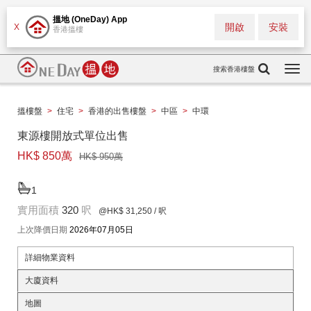
搵地 (OneDay) App
開啟
安裝
X
香港搵樓
搜索香港樓盤
Togg
navi
搵樓盤
>
住宅
>
香港的出售樓盤
>
中區
>
中環
東源樓開放式單位出售
HK$ 850萬
HK$ 950萬
1
實用面積
320
呎
@HK$ 31,250
/ 呎
上次降價日期
2026年07月05日
詳細物業資料
大廈資料
地圖