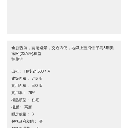
全新靚裝，開揚遠景，交通方便，地鐵上蓋海怡半島3期美
家閣(23A座)租盤
鴨脷洲
出租
HK$ 24,500 / 月
建築面積
746 呎
實用面積
590 呎
實用率
79%
樓盤類型
住宅
樓層
高層
睡房數量
3
包括政府差餉
否