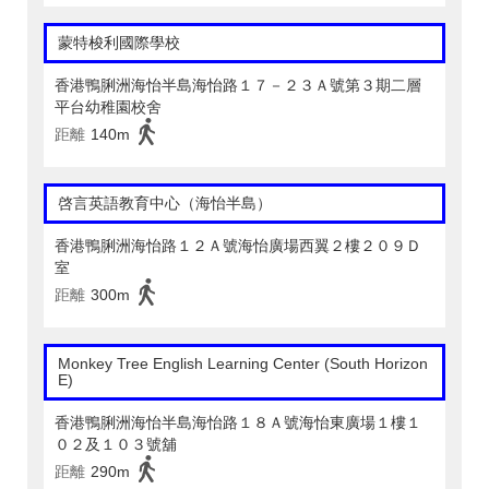
蒙特梭利國際學校
香港鴨脷洲海怡半島海怡路１７－２３Ａ號第３期二層
平台幼稚園校舍
距離
140m
啓言英語教育中心（海怡半島）
香港鴨脷洲海怡路１２Ａ號海怡廣場西翼２樓２０９Ｄ
室
距離
300m
Monkey Tree English Learning Center (South Horizon
E)
香港鴨脷洲海怡半島海怡路１８Ａ號海怡東廣場１樓１
０２及１０３號舖
距離
290m