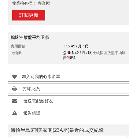
物業擁有權
多業權
訂閱更新
鴨脷洲放盤平均呎價
實用面積
HK$ 45 / 月 / 呎
此物業
@HK$ 42 / 月 / 呎
比較同區放盤平均呎
價
低
8%
加入到我的心水名單
打印此頁
發送電郵給好友
報告錯誤
海怡半島3期美家閣(23A座)最近的成交紀錄