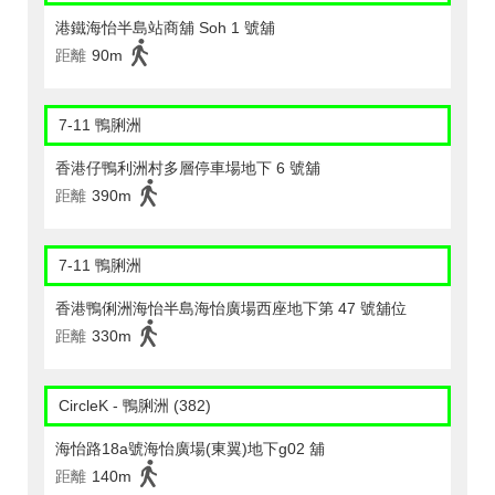
港鐵海怡半島站商舖 Soh 1 號舖
距離
90m
7-11 鴨脷洲
香港仔鴨利洲村多層停車場地下 6 號舖
距離
390m
7-11 鴨脷洲
香港鴨俐洲海怡半島海怡廣場西座地下第 47 號舖位
距離
330m
CircleK - 鴨脷洲 (382)
海怡路18a號海怡廣場(東翼)地下g02 舖
距離
140m