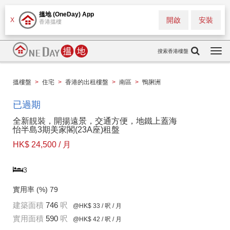
搵地 (OneDay) App
開啟
安裝
X
香港搵樓
搜索香港樓盤
Togg
navi
搵樓盤
>
住宅
>
香港的出租樓盤
>
南區
>
鴨脷洲
已過期
全新靚裝，開揚遠景，交通方便，地鐵上蓋海
怡半島3期美家閣(23A座)租盤
HK$ 24,500 / 月
3
實用率 (%)
79
建築面積
746
呎
@HK$ 33
/ 呎 / 月
實用面積
590
呎
@HK$ 42
/ 呎 / 月