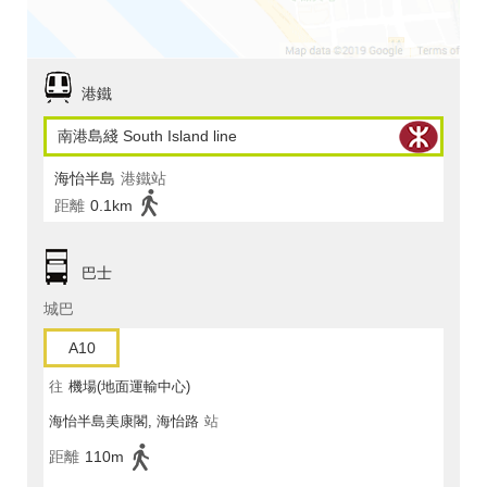
港鐵
南港島綫 South Island line
海怡半島
港鐵站
距離
0.1km
巴士
城巴
A10
往
機場(地面運輸中心)
海怡半島美康閣, 海怡路
站
距離
110m