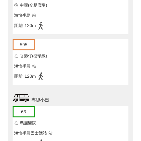
往
中環(交易廣場)
海怡半島
站
距離
120m
595
往
香港仔(循環線)
海怡半島
站
距離
120m
專線小巴
63
往
瑪麗醫院
海怡半島巴士總站
站