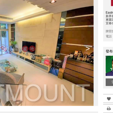
East
新界
東園
宜春
牌照
電話
>
發布