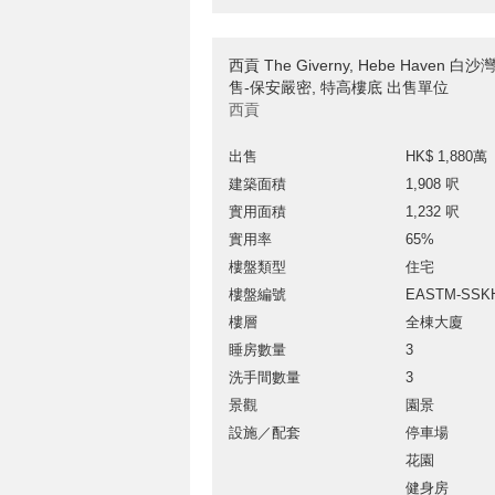
西貢 The Giverny, Hebe Haven 
售-保安嚴密, 特高樓底 出售單位
西貢
出售
HK$ 1,880萬
建築面積
1,908 呎
實用面積
1,232 呎
實用率
65%
樓盤類型
住宅
樓盤編號
EASTM-SSK
樓層
全棟大廈
睡房數量
3
洗手間數量
3
景觀
園景
設施／配套
停車場
花園
健身房