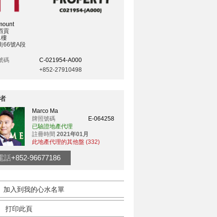
mount
西貢
1樓
街66號A段
號碼
C-021954-A000
+852-27910498
者
Marco Ma
牌照號碼
E-064258
已驗證地產代理
註冊時間
2021年01月
此地產代理的其他盤 (332)
電話
+852-96677186
加入到我的心水名單
打印此頁