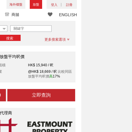
海外樓盤
放盤
登入
註冊
商舖
ENGLISH
搜索
更多搜索選項
放盤平均呎價
面積
HK$ 15,940 / 呎
業
@HK$ 18,669 / 呎
比較同區
放盤平均呎價
高
17%
立即查詢
代理商