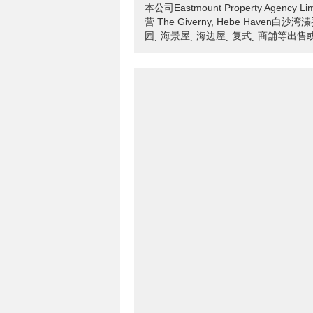
本公司Eastmount Property Age
营 The Giverny, Hebe Have
园ˎ 海景屋ˎ 海边屋ˎ 复式ˎ 商舖等出售