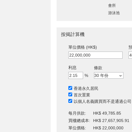
會所
游泳池
按揭計算機
單位價格 (HK$)
預
利息
條款
%
香港永久居民
首次置業
以個人名義購買而不是通過公司
每月供款:
HK$ 49,785.85
買樓總成本:
HK$ 27,657,905.91
單位價格:
HK$ 22,000,000