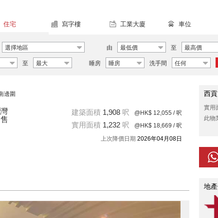
住宅
寫字樓
工業大廈
車位
選擇地區
由
最低價
至
最高價
至
最大
睡房
睡房
洗手間
任何
西貢
南邊圍
實用
沙灣
建築面積
1,908
呎
@HK$ 12,055
/ 呎
此物
出售
實用面積
1,232
呎
@HK$ 18,669
/ 呎
上次降價日期
2026年04月08日
地產