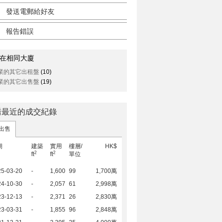
發送電郵給好友
報告錯誤
在相同大廈
業的其它出租盤
(10)
業的其它出售盤
(19)
________________________
喬最近的成交紀錄
出售
期
建築
實用
樓層/
HK$
2
2
ft
ft
單位
25-03-20
-
1,600
99
1,700萬
24-10-30
-
2,057
61
2,998萬
23-12-13
-
2,371
26
2,830萬
23-03-31
-
1,855
96
2,848萬