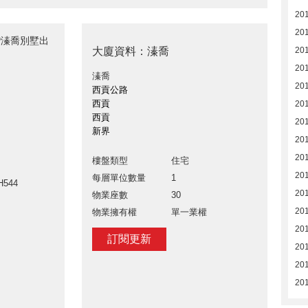
20
20
白沙灣溱喬別墅出
大廈資料：溱喬
20
20
溱喬
20
西貢公路
西貢
20
西貢
20
新界
20
20
樓盤類型
住宅
20
每層單位數量
1
H544
20
物業座數
30
20
物業擁有權
單一業權
20
訂閱更新
20
20
20