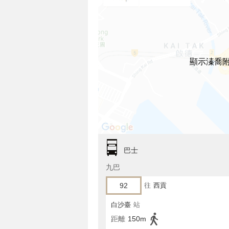
顯示溱喬
巴士
九巴
92
往
西貢
白沙臺
站
距離
150m