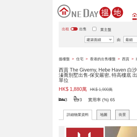
出租
出售
業主盤
建築面績
由
最細
搵樓盤
>
住宅
>
香港的出售樓盤
>
西貢
>
西貢 The Giverny, Hebe Haven 白
溱喬別墅出售-保安嚴密, 特高樓底 
單位
HK$ 1,880萬
HK$ 1,900萬
3
3
實用率 (%)
65
詳細物業資料
地圖
街景