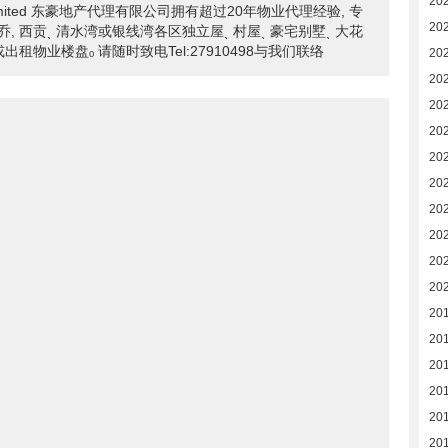
20
ncy Limited 东豪地产代理有限公司拥有超过20年物业代理经验, 专
20
n白沙湾溱乔, 西贡ˎ 清水湾或银线湾各区独立屋ˎ 村屋ˎ 豪宅别墅ˎ 大花
或出租物业楼盘ₒ 请随时致电Tel:27910498与我们联络
20
20
20
20
20
202
20
20
20
20
20
20
201
20
20
20