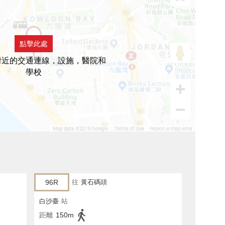
點擊此處
附近的交通連線，設施，醫院和
學校
96R
往
黃石碼頭
白沙臺
站
距離
150m