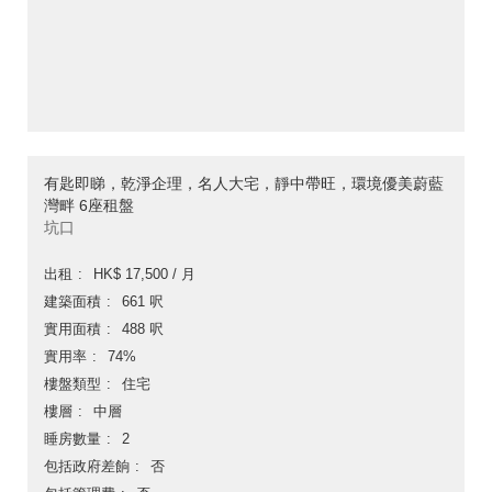
有匙即睇，乾淨企理，名人大宅，靜中帶旺，環境優美蔚藍
灣畔 6座租盤
坑口
出租
HK$ 17,500 / 月
建築面積
661 呎
實用面積
488 呎
實用率
74%
樓盤類型
住宅
樓層
中層
睡房數量
2
包括政府差餉
否