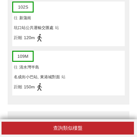
102S
往
新蒲崗
坑口站公共運輸交匯處
站
距離
120m
109M
往
清水灣半島
名成街小巴站, 東港城對面
站
距離
150m
蔚藍灣畔 6座附近的醫院
查詢類似樓盤