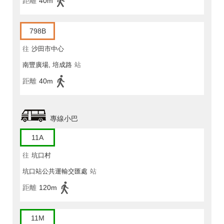
距離
40m
798B
往
沙田市中心
南豐廣場, 培成路
站
距離
40m
專線小巴
11A
往
坑口村
坑口站公共運輸交匯處
站
距離
120m
11M