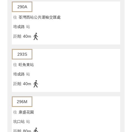
290A
往
荃灣西站公共運輸交匯處
培成路
站
距離
40m
293S
往
旺角東站
培成路
站
距離
40m
296M
往
康盛花園
坑口站
站
距離
80m