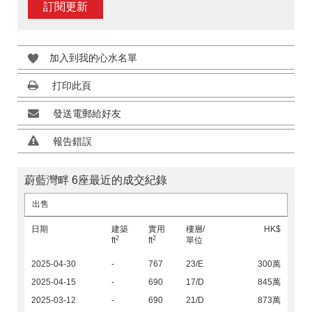
訂閱更新
加入到我的心水名單
打印此頁
發送電郵給好友
報告錯誤
蔚藍灣畔 6座最近的成交紀錄
出售
日期
建築
實用
樓層/
HK$
2
2
ft
ft
單位
2025-04-30
-
767
23/E
300萬
2025-04-15
-
690
17/D
845萬
2025-03-12
-
690
21/D
873萬