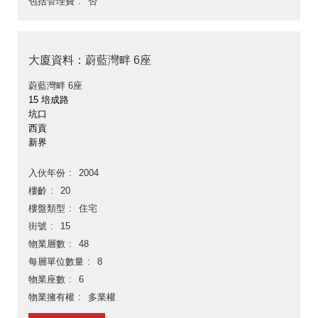
包括管理費
否
大廈資料：蔚藍灣畔 6座
蔚藍灣畔 6座
15 培成路
坑口
西貢
新界
入伙年份
2004
樓齡
20
樓盤類型
住宅
街號
15
物業層數
48
每層單位數量
8
物業座數
6
物業擁有權
多業權