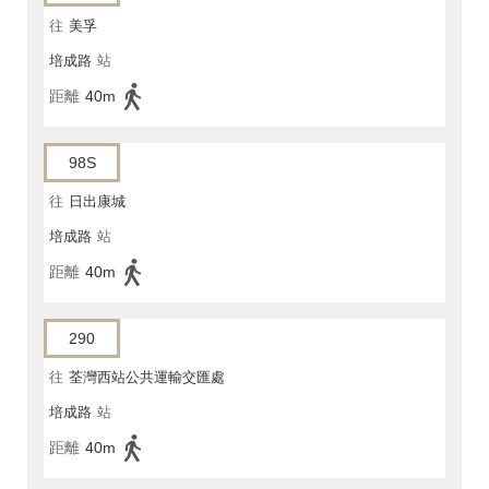
往
美孚
培成路
站
距離
40m
98S
往
日出康城
培成路
站
距離
40m
290
往
荃灣西站公共運輸交匯處
培成路
站
距離
40m