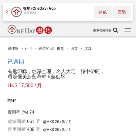
搵地 (OneDay) App
開啟
安裝
X
香港搵樓
搜索香港樓盤
Togg
navi
搵樓盤
>
住宅
>
香港的出租樓盤
>
西貢
>
坑口
已過期
有匙即睇，乾淨企理，名人大宅，靜中帶旺，
環境優美蔚藍灣畔 6座租盤
HK$ 17,500 / 月
2
實用率 (%)
74
建築面積
661
呎
@HK$ 26
/ 呎 / 月
實用面積
488
呎
@HK$ 36
/ 呎 / 月