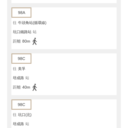
98A
往
牛頭角站(循環線)
坑口鐵路站
站
距離
80m
98C
往
美孚
培成路
站
距離
40m
98C
往
坑口(北)
培成路
站