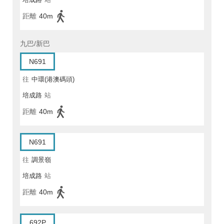
距離
40m
九巴/新巴
N691
往
中環(港澳碼頭)
培成路
站
距離
40m
N691
往
調景嶺
培成路
站
距離
40m
692P