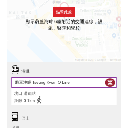
點擊此處
顯示蔚藍灣畔 6座附近的交通連線，設
施，醫院和學校
港鐵
將軍澳綫 Tseung Kwan O Line
坑口
港鐵站
距離
0.1km
巴士
城巴