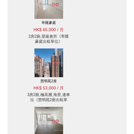
帝匯豪庭
HK$ 65,000 / 月
2房2廁,星級會所《帝匯
豪庭出租單位》
慧明苑2座
HK$ 53,000 / 月
3房2廁,極高層,海景,連車
位《慧明苑2座出租單
位》