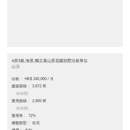
4房3廁,海景,獨立屋山景花園別墅出租單位
山頂
出租
HK$ 240,000 / 月
建築面積
3,872 呎
[未核實]
實用面積
2,805 呎
[未核實]
實用率
72%
樓盤類型
住宅