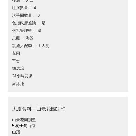
樓層
未知
睡房數量
4
洗手間數量
3
包括政府差餉
是
包括管理費
是
景觀
海景
設施／配套
工人房
花園
平台
網球場
24小時安保
游泳池
大廈資料：山景花園別墅
山景花園別墅
5 柯士甸山道
山頂