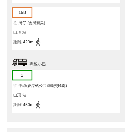
15B
往
灣仔 (會展新翼)
山頂
站
距離
420m
專線小巴
1
往
中環(香港站公共運輸交匯處)
山頂
站
距離
450m