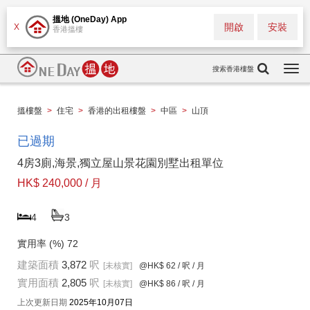
搵地 (OneDay) App
開啟
安裝
X
香港搵樓
搜索香港樓盤
Togg
navi
搵樓盤
>
住宅
>
香港的出租樓盤
>
中區
>
山頂
已過期
4房3廁,海景,獨立屋山景花園別墅出租單位
HK$ 240,000 / 月
4
3
實用率 (%)
72
建築面積
3,872
呎
[未核實]
@HK$ 62
/ 呎 / 月
實用面積
2,805
呎
[未核實]
@HK$ 86
/ 呎 / 月
上次更新日期
2025年10月07日