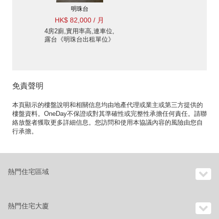
明珠台
HK$ 82,000 / 月
4房2廁,實用率高,連車位,
露台《明珠台出租單位》
免責聲明
本頁顯示的樓盤說明和相關信息均由地產代理或業主或第三方提供的
樓盤資料。OneDay不保證或對其準確性或完整性承擔任何責任。請聯
絡放盤者獲取更多詳細信息。您訪問和使用本協議內容的風險由您自
行承擔。
熱門住宅區域
熱門住宅大廈