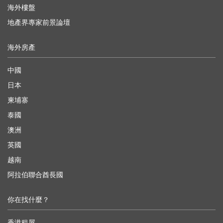
海外樓盤
地產界專家前景論壇
海外房產
中國
日本
柬埔寨
泰國
澳洲
英國
越南
阿拉伯聯合酋長國
你在找什麼？
香港租屋