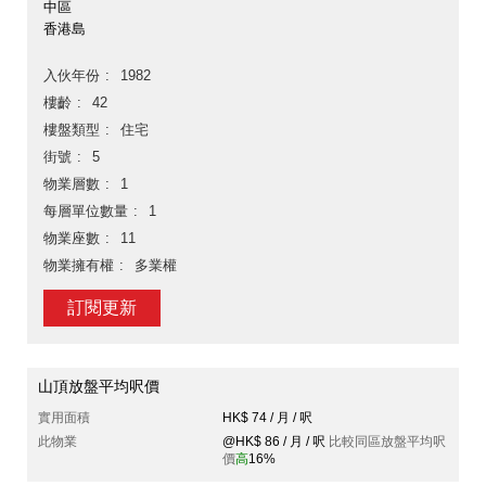
中區
香港島
入伙年份
1982
樓齡
42
樓盤類型
住宅
街號
5
物業層數
1
每層單位數量
1
物業座數
11
物業擁有權
多業權
訂閱更新
山頂放盤平均呎價
實用面積
HK$ 74 / 月 / 呎
此物業
@HK$ 86 / 月 / 呎
比較同區放盤平均呎
價
高
16%