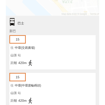
巴士
新巴
15
往
中環(交易廣場)
山頂
站
距離
420m
15
往
中環(中環渡輪碼頭)
山頂
站
距離
420m