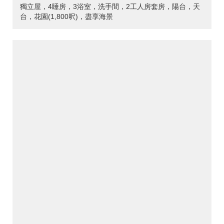
獨立屋，4睡房，3浴室，洗手間，2工人房套房，陽台，天
台，花園(1,800呎)，盡享海景