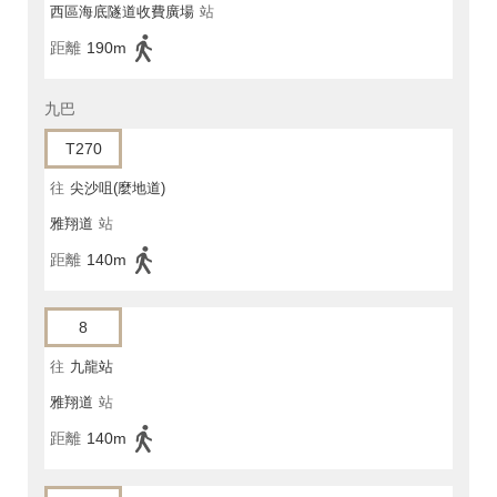
西區海底隧道收費廣場
站
距離
190m
九巴
T270
往
尖沙咀(麼地道)
雅翔道
站
距離
140m
8
往
九龍站
雅翔道
站
距離
140m