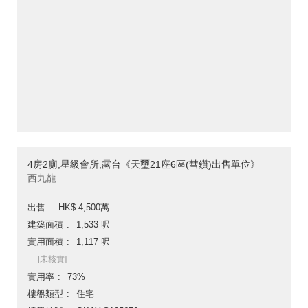
4房2廁,星級會所,露台《天璽21座6區(彗鑽)出售單位》
西九龍
出售
HK$ 4,500萬
建築面積
1,533 呎
實用面積
1,117 呎
[未核實]
實用率
73%
樓盤類型
住宅