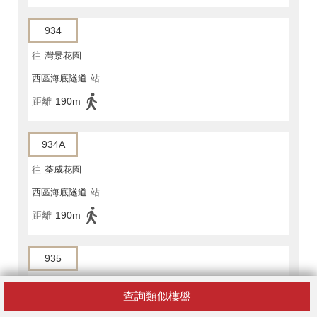
934
往
灣景花園
西區海底隧道
站
距離
190m
934A
往
荃威花園
西區海底隧道
站
距離
190m
935
往
石籬(大隴街)
查詢類似樓盤
西區海底隧道
站