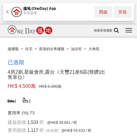
搵地 (OneDay) App
開啟
安裝
X
香港搵樓
搜索香港樓盤
Togg
navi
搵樓盤
>
住宅
>
香港的出售樓盤
>
油尖旺
>
大角咀
已過期
4房2廁,星級會所,露台《天璽21座6區(彗鑽)出
售單位》
HK$ 4,500萬
HK$ 6,080萬
4
2
實用率 (%)
73
建築面積
1,533
呎
@HK$ 39,661
/ 呎
實用面積
1,117
呎
[未核實]
@HK$ 54,432
/ 呎