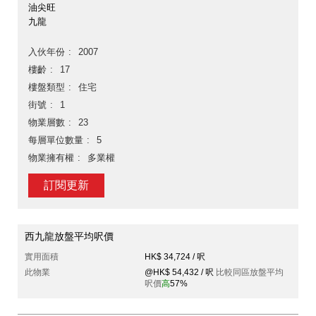
油尖旺
九龍
入伙年份
2007
樓齡
17
樓盤類型
住宅
街號
1
物業層數
23
每層單位數量
5
物業擁有權
多業權
訂閱更新
西九龍放盤平均呎價
實用面積
HK$ 34,724 / 呎
此物業
@HK$ 54,432 / 呎
比較同區放盤平均
呎價
高
57%