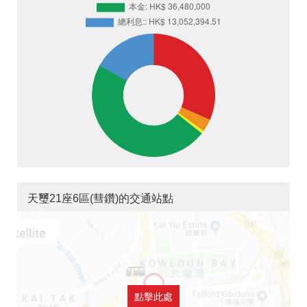
天璽21座6區(彗鑽)的交通站點
點擊此處