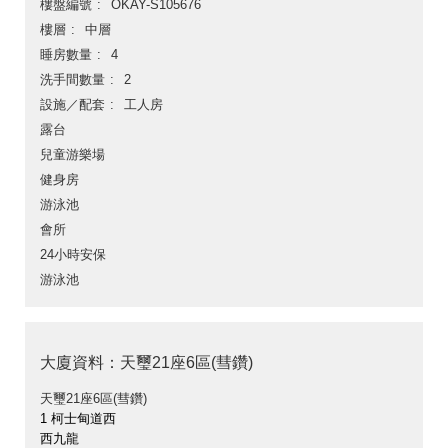
樓盤編號
OKAY-S105676
樓層
中層
睡房數量
4
洗手間數量
2
設施／配套
工人房
露台
兒童游樂場
健身房
游泳池
會所
24小時安保
游泳池
大廈資料：天璽21座6區(彗鑽)
天璽21座6區(彗鑽)
1 柯士甸道西
西九龍