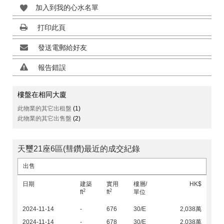
加入到我的心水名單
打印此頁
發送電郵給好友
報告錯誤
樓盤在相同大廈
此物業的其它出租盤
(1)
此物業的其它出售盤
(2)
天璽21座6區(彗鑽)最近的成交紀錄
出售
日期
建築
實用
樓層/
HK$
2
2
ft
ft
單位
2024-11-14
-
676
30/E
2,038萬
2024-11-14
-
678
30/E
2,038萬