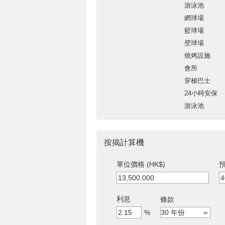
游泳池
網球場
籃球場
壁球場
燒烤設施
會所
穿梭巴士
24小時安保
游泳池
按揭計算機
單位價格 (HK$)
預
利息
條款
%