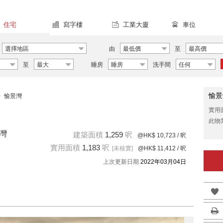
住宅
寫字樓
工業大廈
車位
選擇地區
由
最低價
至
最高價
至
最大
睡房
睡房
洗手間
任何
愉景
>
愉景灣
實用
此物
景灣
建築面積
1,259
呎
@HK$ 10,723
/ 呎
實用面積
1,183
呎
[未核實]
@HK$ 11,412
/ 呎
上次更新日期
2022年03月04日