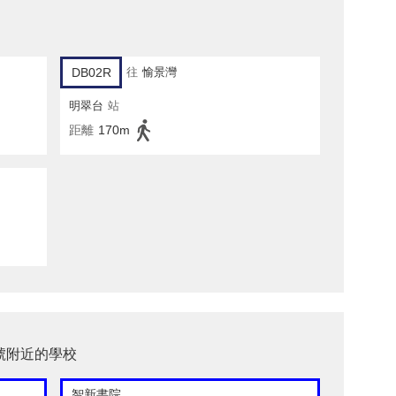
DB02R
往
愉景灣
明翠台
站
距離
170m
3號附近的學校
智新書院