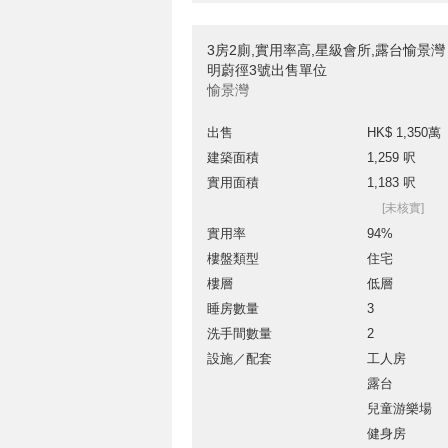
3房2廁,實用率高,星級會所,露台愉景灣
明蔚徑3號出售單位
愉景灣
出售
HK$ 1,350萬
建築面積
1,259 呎
實用面積
1,183 呎
[未核實]
實用率
94%
樓盤類型
住宅
樓層
低層
睡房數量
3
洗手間數量
2
設施／配套
工人房
露台
兒童游樂場
健身房