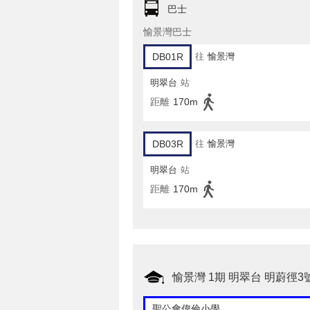
巴士
愉景灣巴士
DB01R
往
愉景灣
明翠台
站
距離
170m
DB03R
往
愉景灣
明翠台
站
距離
170m
愉景灣 1期 明翠台 明蔚徑
聖公會偉倫小學