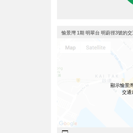
愉景灣 1期 明翠台 明蔚徑3號的
顯示愉景灣
交通