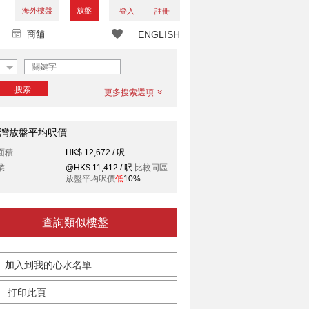
海外樓盤
放盤
登入
註冊
商舖
ENGLISH
搜索
更多搜索選項
灣放盤平均呎價
面積
HK$ 12,672 / 呎
業
@HK$ 11,412 / 呎
比較同區
放盤平均呎價
低
10%
查詢類似樓盤
加入到我的心水名單
打印此頁