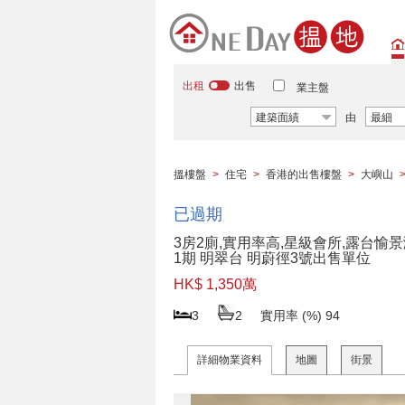
出租
出售
業主盤
建築面績
由
最細
搵樓盤
>
住宅
>
香港的出售樓盤
>
大嶼山
已過期
3房2廁,實用率高,星級會所,露台愉
1期 明翠台 明蔚徑3號出售單位
HK$ 1,350萬
3
2
實用率 (%)
94
詳細物業資料
地圖
街景