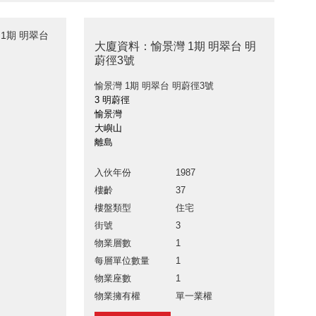
 1期 明翠台
大廈資料：愉景灣 1期 明翠台 明
蔚徑3號
愉景灣 1期 明翠台 明蔚徑3號
3 明蔚徑
愉景灣
大嶼山
離島
入伙年份
1987
樓齡
37
樓盤類型
住宅
街號
3
物業層數
1
每層單位數量
1
物業座數
1
物業擁有權
單一業權