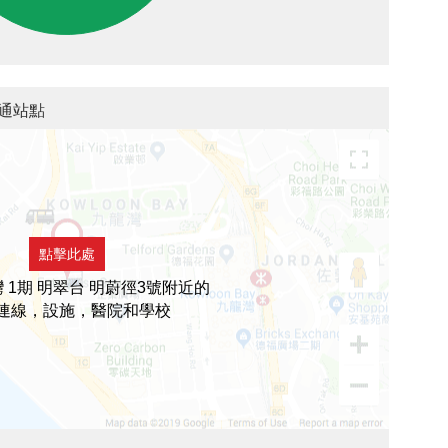
交通站點
點擊此處
 1期 明翠台 明蔚徑3號附近的
連線，設施，醫院和學校