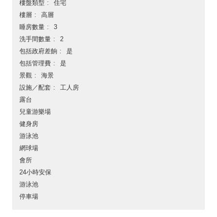
樓盤類型
住宅
樓層
高層
睡房數量
3
洗手間數量
2
包括政府差餉
是
包括管理費
是
景觀
海景
設施／配套
工人房
露台
兒童游樂場
健身房
游泳池
網球場
會所
24小時安保
游泳池
停車場