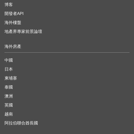
博客
開發者API
海外樓盤
地產界專家前景論壇
海外房產
中國
日本
柬埔寨
泰國
澳洲
英國
越南
阿拉伯聯合酋長國