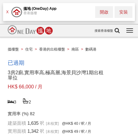
搵地 (OneDay) App
開啟
安裝
X
香港搵樓
搜索香港樓盤
Togg
navi
搵樓盤
>
住宅
>
香港的出租樓盤
>
南區
>
數碼港
已過期
3房2廁,實用率高,極高層,海景貝沙灣1期出租
單位
HK$ 66,000 / 月
3
2
實用率 (%)
82
建築面積
1,635
呎
[未核實]
@HK$ 40
/ 呎 / 月
實用面積
1,342
呎
[未核實]
@HK$ 49
/ 呎 / 月