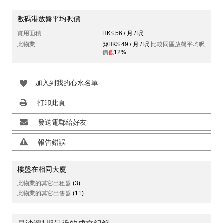
數碼港放盤平均呎價
實用面積
HK$ 56 / 月 / 呎
此物業
@HK$ 49 / 月 / 呎
比較同區放盤平均呎
價
低
12%
加入到我的心水名單
打印此頁
發送電郵給好友
報告錯誤
樓盤在相同大廈
此物業的其它出租盤
(3)
此物業的其它出售盤
(11)