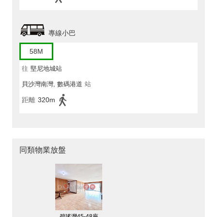
專線小巴
58M
往
堅尼地城站
貝沙灣南灣, 數碼港道
站
距離
320m
同類物業放盤
碧瑤灣45-48座