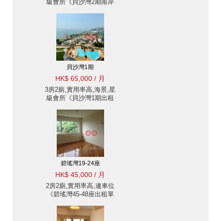
級會所《貝沙灣2期南岸
出租單位》
貝沙灣1期
HK$ 65,000 / 月
3房2廁,實用率高,海景,星
級會所《貝沙灣1期出租
單位》
碧瑤灣19-24座
HK$ 45,000 / 月
2房2廁,實用率高,連車位
《碧瑤灣45-48座出租單
位》