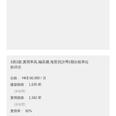
3房2廁,實用率高,極高層,海景貝沙灣1期出租單位
數碼港
出租
HK$ 66,000 / 月
建築面積
1,635 呎
[未核實]
實用面積
1,342 呎
[未核實]
實用率
82%