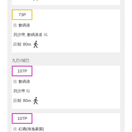
73P
往
數碼港
貝沙灣, 數碼港道
站
距離
80m
九巴/城巴
107P
往
數碼港
貝沙灣
站
距離
80m
107P
往
紅磡(海逸豪園)