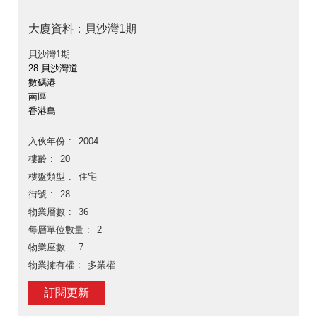
大廈資料：貝沙灣1期
貝沙灣1期
28 貝沙灣道
數碼港
南區
香港島
入伙年份
2004
樓齡
20
樓盤類型
住宅
街號
28
物業層數
36
每層單位數量
2
物業座數
7
物業擁有權
多業權
訂閱更新