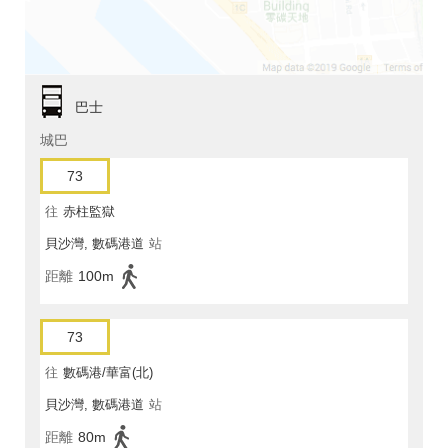
巴士
城巴
73
往
赤柱監獄
貝沙灣, 數碼港道
站
距離
100m
73
往
數碼港/華富(北)
貝沙灣, 數碼港道
站
距離
80m