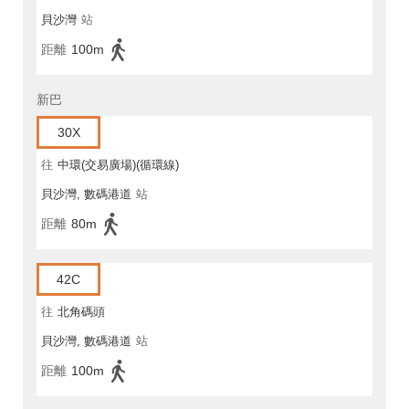
貝沙灣
站
距離
100m
新巴
30X
往
中環(交易廣場)(循環線)
貝沙灣, 數碼港道
站
距離
80m
42C
往
北角碼頭
貝沙灣, 數碼港道
站
距離
100m