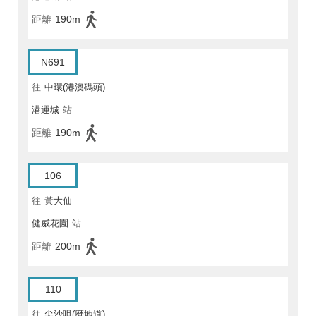
距離
190m
N691
往
中環(港澳碼頭)
港運城
站
距離
190m
106
往
黃大仙
健威花園
站
距離
200m
110
往
尖沙咀(麼地道)