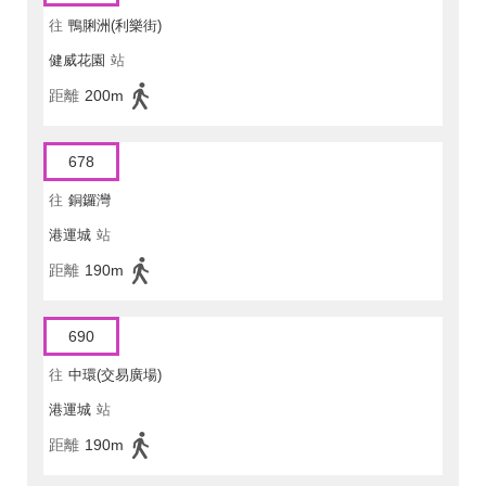
往
鴨脷洲(利樂街)
健威花園
站
距離
200m
678
往
銅鑼灣
港運城
站
距離
190m
690
往
中環(交易廣場)
港運城
站
距離
190m