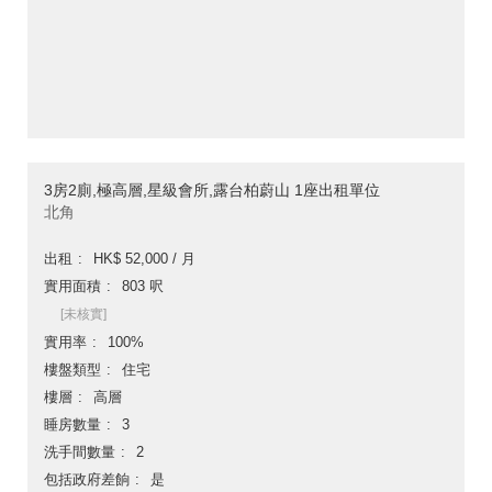
3房2廁,極高層,星級會所,露台柏蔚山 1座出租單位
北角
出租
HK$ 52,000 / 月
實用面積
803 呎
[未核實]
實用率
100%
樓盤類型
住宅
樓層
高層
睡房數量
3
洗手間數量
2
包括政府差餉
是