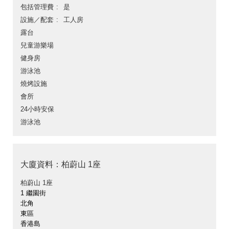
包括管理費
是
設施／配套
工人房
露台
兒童游樂場
健身房
游泳池
燒烤設施
會所
24小時安保
游泳池
大廈資料：柏蔚山 1座
柏蔚山 1座
1 繼園街
北角
東區
香港島