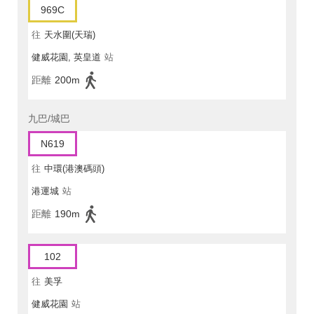
969C
往
天水圍(天瑞)
健威花園, 英皇道
站
距離
200m
九巴/城巴
N619
往
中環(港澳碼頭)
港運城
站
距離
190m
102
往
美孚
健威花園
站