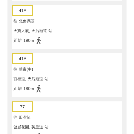
41A
往
北角碼頭
天寶大廈, 天后廟道
站
距離
190m
41A
往
華富(中)
百福道, 天后廟道
站
距離
180m
77
往
田灣邨
健威花園, 英皇道
站