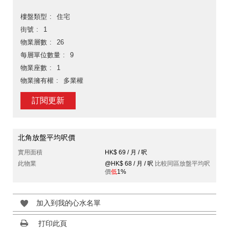
樓盤類型
住宅
街號
1
物業層數
26
每層單位數量
9
物業座數
1
物業擁有權
多業權
訂閱更新
北角放盤平均呎價
實用面積
HK$ 69 / 月 / 呎
此物業
@HK$ 68 / 月 / 呎
比較同區放盤平均呎
價
低
1%
加入到我的心水名單
打印此頁