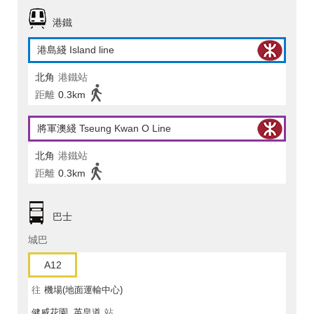
港鐵
港島綫 Island line
北角
港鐵站
距離
0.3km
將軍澳綫 Tseung Kwan O Line
北角
港鐵站
距離
0.3km
巴士
城巴
A12
往
機場(地面運輸中心)
健威花園, 英皇道
站