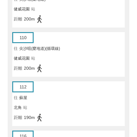
健威花園
站
距離
200m
110
往
尖沙咀(麼地道)(循環線)
健威花園
站
距離
200m
112
往
蘇屋
北角
站
距離
190m
116