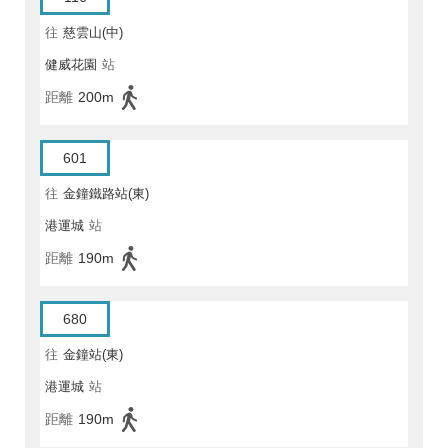
往
慈雲山(中)
健威花園
站
距離
200m
601
往
金鐘鐵路站(東)
港運城
站
距離
190m
680
往
金鐘站(東)
港運城
站
距離
190m