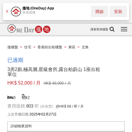
搵地 (OneDay) App
開啟
安裝
X
香港搵樓
搜索香港樓盤
Togg
navi
搵樓盤
>
住宅
>
香港的出租樓盤
>
東區
>
北角
已過期
3房2廁,極高層,星級會所,露台柏蔚山 1座出租
單位
HK$ 52,000 / 月
HK$ 49,000 / 月
3
2
實用面積
803
呎
[未核實]
@HK$ 68
/ 呎 / 月
上次升價日期
2025年02月27日
詳細物業資料