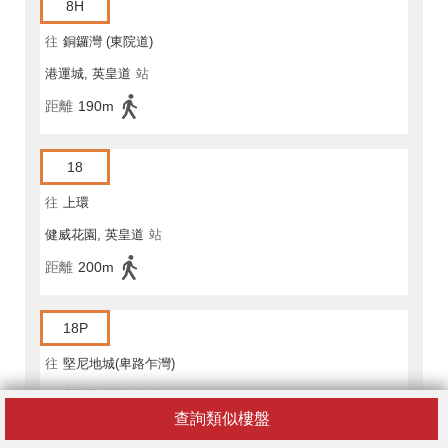
8H
往
銅鑼灣 (東院道)
港運城, 英皇道
站
距離
190m
18
往
上環
健威花園, 英皇道
站
距離
200m
18P
往
堅尼地城(卑路乍灣)
健威花園, 英皇道
站
查詢類似樓盤
距離
200m