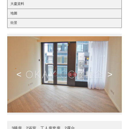
大廈資料
地圖
街景
<
>
3睡房，2浴室，工人房套房，2露台