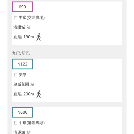
690
往
中環(交易廣場)
港運城
站
距離
190m
九巴/新巴
N122
往
美孚
健威花園
站
距離
200m
N680
往
中環(港澳碼頭)
港運城
站