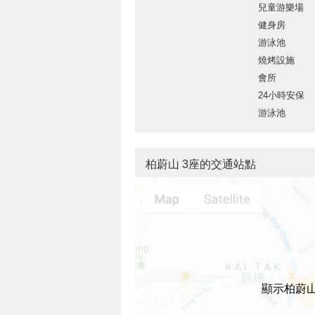
兒童游樂場
健身房
游泳池
燒烤設施
會所
24小時安保
游泳池
柏蔚山 3座的交通站點
顯示柏蔚山