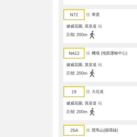
N72
往
華貴
健威花園, 英皇道
站
距離
200m
NA12
往
機場 (地面運輸中心)
健威花園, 英皇道
站
距離
200m
19
往
大坑道
健威花園, 英皇道
站
距離
200m
25A
往
寶馬山(循環線)