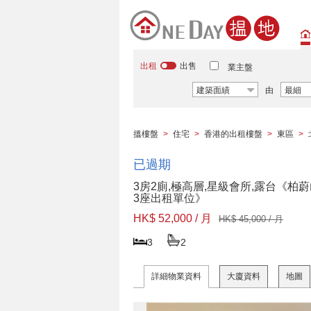
出租
出售
業主盤
建築面績
由
最細
搵樓盤
>
住宅
>
香港的出租樓盤
>
東區
>
已過期
3房2廁,極高層,星級會所,露台《柏
3座出租單位》
HK$ 52,000 / 月
HK$ 45,000 / 月
3
2
詳細物業資料
大廈資料
地圖