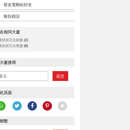
發送電郵給好友
報告錯誤
在相同大廈
業的其它出租盤
(2)
業的其它出售盤
(8)
大廈搜尋
提交
此頁面
聯繫