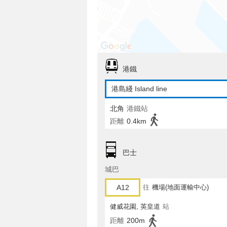
港鐵
港島綫 Island line
北角
港鐵站
距離
0.4km
巴士
城巴
A12
往
機場(地面運輸中心)
健威花園, 英皇道
站
距離
200m