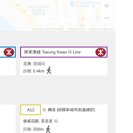
將軍澳綫 Tseung Kwan O Line
北角
港鐵站
距離
0.4km
A12
往
機場 (經國泰城/民航處總部)
健威花園, 英皇道
站
距離
200m