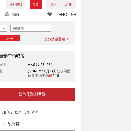
海外樓盤
放盤
登入
註冊
商舖
ENGLISH
搜索
更多搜索選項
放盤平均呎價
面積
HK$ 69 / 月 / 呎
業
@HK$ 53 / 月 / 呎
比較同區
放盤平均呎價
低
24%
查詢類似樓盤
加入到我的心水名單
打印此頁