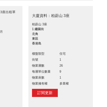
 3座出租單
大廈資料：柏蔚山 3座
柏蔚山 3座
1 繼園街
 月
北角
東區
香港島
樓盤類型
住宅
街號
1
物業層數
26
每層單位數量
9
物業座數
1
物業擁有權
多業權
訂閱更新