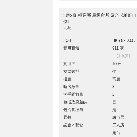
3房2廁,極高層,星級會所,露台《柏蔚山
位》
北角
出租
HK$ 52,000 /
實用面積
911 呎
[未核實]
實用率
100%
樓盤類型
住宅
樓層
高層
睡房數量
3
洗手間數量
2
包括政府差餉
是
包括管理費
是
景觀
城市景
設施／配套
工人房
露台