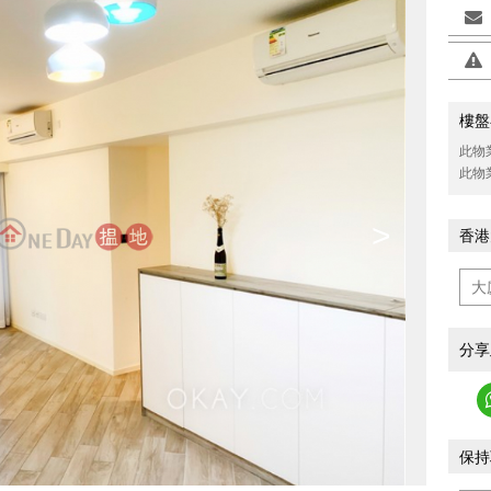
樓盤
此物
此物
>
香港
分享
保持