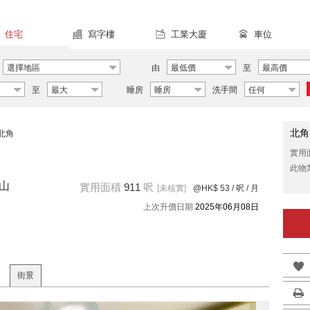
住宅
寫字樓
工業大廈
車位
選擇地區
由
最低價
至
最高價
至
最大
睡房
睡房
洗手間
任何
北角
北角
實用
此物
蔚山
實用面積
911
呎
[未核實]
@HK$ 53
/ 呎 / 月
上次升價日期
2025年06月08日
街景