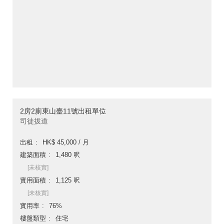
2房2廁東山臺11號出租單位
司徒拔道
出租
HK$ 45,000 / 月
建築面積
1,480 呎
[未核實]
實用面積
1,125 呎
[未核實]
實用率
76%
樓盤類型
住宅