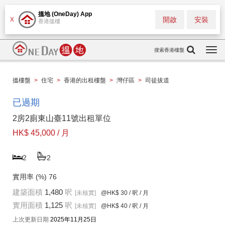
搵地 (OneDay) App
開啟
安裝
X
香港搵樓
搜索香港樓盤
Togg
navi
搵樓盤
>
住宅
>
香港的出租樓盤
>
灣仔區
>
司徒拔道
已過期
2房2廁東山臺11號出租單位
HK$ 45,000 / 月
2
2
實用率 (%)
76
建築面積
1,480
呎
[未核實]
@HK$ 30
/ 呎 / 月
實用面積
1,125
呎
[未核實]
@HK$ 40
/ 呎 / 月
上次更新日期
2025年11月25日