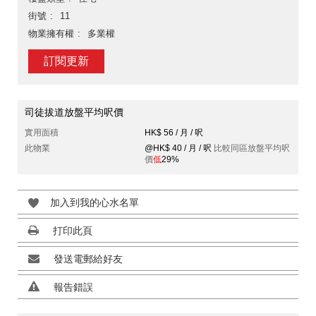
街號
11
物業擁有權
多業權
訂閱更新
司徒拔道放盤平均呎價
實用面積
HK$ 56 / 月 / 呎
此物業
@HK$ 40 / 月 / 呎
比較同區放盤平均呎
價
低
29%
加入到我的心水名單
打印此頁
發送電郵給好友
報告錯誤