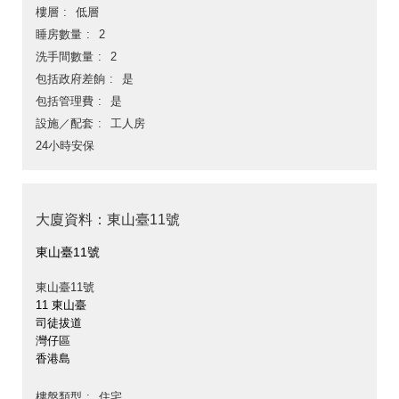
樓層
低層
睡房數量
2
洗手間數量
2
包括政府差餉
是
包括管理費
是
設施／配套
工人房
24小時安保
大廈資料：東山臺11號
東山臺11號
東山臺11號
11 東山臺
司徒拔道
灣仔區
香港島
樓盤類型
住宅