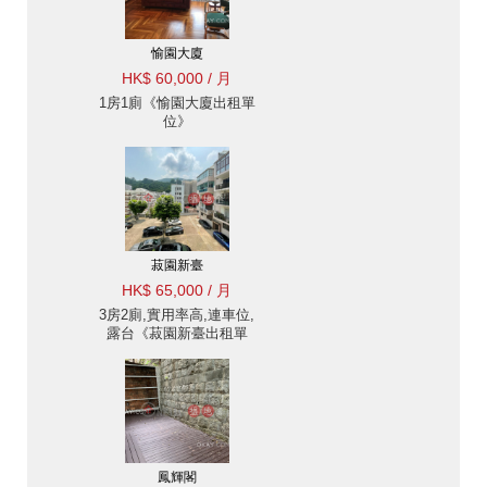
愉園大廈
HK$ 60,000 / 月
1房1廁《愉園大廈出租單
位》
菽園新臺
HK$ 65,000 / 月
3房2廁,實用率高,連車位,
露台《菽園新臺出租單
位》
鳳輝閣