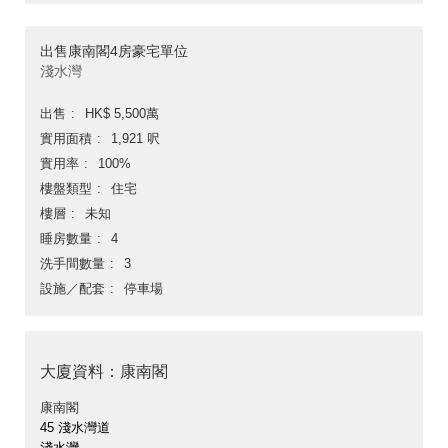
出售康南閣4房豪宅單位
淺水灣
出售
HK$ 5,500萬
實用面積
1,921 呎
實用率
100%
樓盤類型
住宅
樓層
未知
睡房數量
4
洗手間數量
3
設施／配套
停車場
大廈資料：康南閣
康南閣
45 淺水灣道
淺水灣