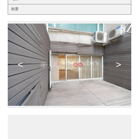
街景
<
>