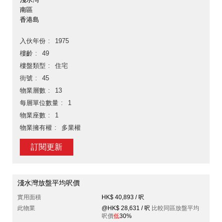
南區
香港島
入伙年份
1975
樓齡
49
樓盤類型
住宅
街號
45
物業層數
13
每層單位數量
1
物業座數
1
物業擁有權
多業權
訂閱更新
淺水灣放盤平均呎價
實用面積
HK$ 40,893 / 呎
此物業
@HK$ 28,631 / 呎
比較同區放盤平均
呎價
低
30%