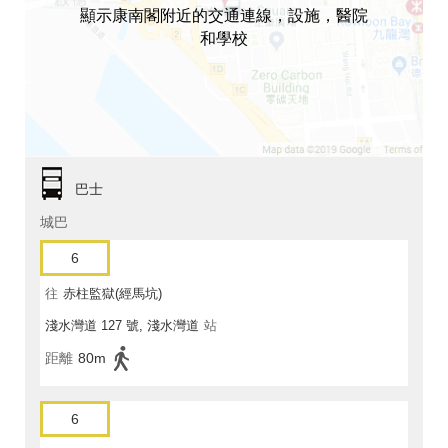
顯示康南閣附近的交通連線，設施，醫院
和學校
巴士
城巴
6
往
赤柱監獄(經馬坑)
淺水灣道 127 號, 淺水灣道
站
距離
80m
6