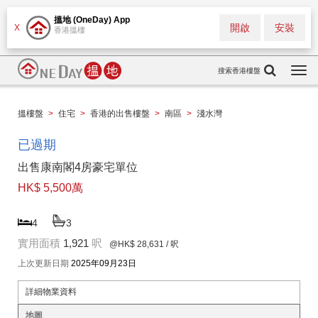
搵地 (OneDay) App
開啟
安裝
X
香港搵樓
搜索香港樓盤
Togg
navi
搵樓盤
>
住宅
>
香港的出售樓盤
>
南區
>
淺水灣
已過期
出售康南閣4房豪宅單位
HK$ 5,500萬
4
3
實用面積
1,921
呎
@HK$ 28,631
/ 呎
上次更新日期
2025年09月23日
詳細物業資料
地圖