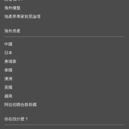
海外樓盤
地產界專家前景論壇
海外房產
中國
日本
柬埔寨
泰國
澳洲
英國
越南
阿拉伯聯合酋長國
你在找什麼？