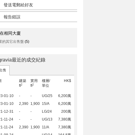
發送電郵給好友
報告錯誤
在相同大廈
業的其它出售盤
(5)
lgravia最近的成交紀錄
出售
期
建築
實用
樓層/
HK$
2
2
ft
ft
單位
23-01-10
-
-
UG/25
6,200萬
23-01-10
2,390
1,900
15/A
6,200萬
21-12-31
-
-
LG/24
200萬
1-11-24
-
-
UG/13
7,380萬
1-11-24
2,390
1,900
11/A
7,380萬