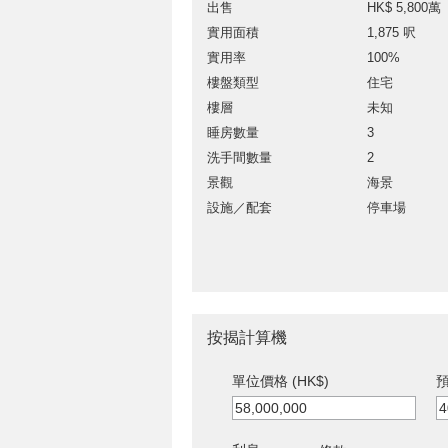
出售
HK$ 5,800萬
實用面積
1,875 呎
實用率
100%
樓盤類型
住宅
樓層
未知
睡房數量
3
洗手間數量
2
景觀
海景
設施／配套
停車場
按揭計算機
單位價格 (HK$)
預