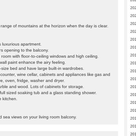
20
20
20
20
range of mountains at the horizon when the day is clear.
20
20
is luxurious apartment.
20
ors opening to the balcony.
20
 room with floor-to-ceiling windows and high ceiling.
wall paint enhance the airy feeling.
20
-size bed and have large built-in wardrobes.
20
 counter, wine cellar, cabinets and appliances like gas and
20
e, oven, fridge, washer and dryer.
rble and wood. Lots of cabinets for storage.
20
full sized soaking tub and a glass standing shower.
20
 kitchen.
20
20
d sea views on your living room balcony.
20
20
20