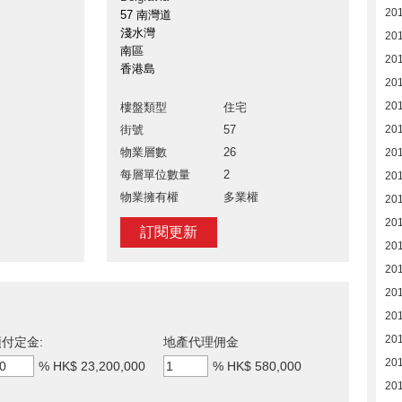
201
57 南灣道
淺水灣
201
南區
201
香港島
201
201
樓盤類型
住宅
街號
57
201
物業層數
26
201
每層單位數量
2
201
物業擁有權
多業權
201
201
訂閱更新
201
201
201
201
201
付定金:
地產代理佣金
201
%
HK$ 23,200,000
%
HK$ 580,000
201