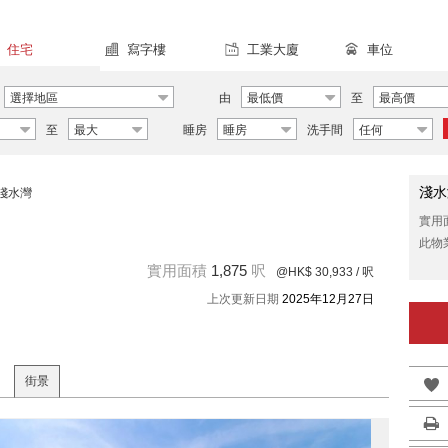
住宅
寫字樓
工業大廈
車位
選擇地區
由
最低價
至
最高價
至
最大
睡房
睡房
洗手間
任何
淺水
淺水灣
實用
此物
實用面積
1,875
呎
@HK$ 30,933
/ 呎
上次更新日期
2025年12月27日
街景