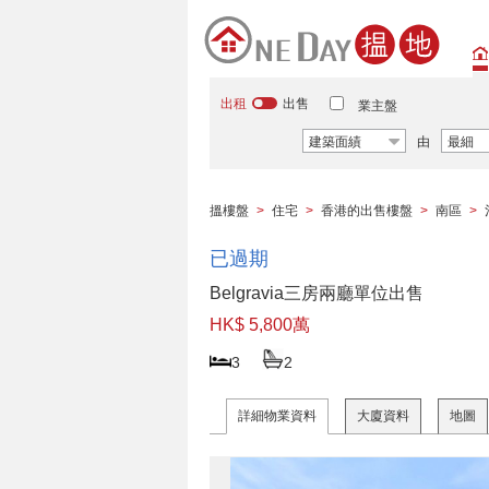
出租
出售
業主盤
建築面績
由
最細
搵樓盤
>
住宅
>
香港的出售樓盤
>
南區
>
已過期
Belgravia三房兩廳單位出售
HK$ 5,800萬
3
2
詳細物業資料
大廈資料
地圖