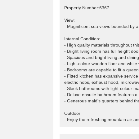
Property Number:6367
View:
- Magnificent sea views bounded by a 
Internal Condition:
- High quality materials throughout th
- Bright living room has full height do
- Spacious and bright living and dining
- Light-colour wooden floor and white 
- Bedrooms are capable to fit a queen
- Fitted kitchen has expansive service
electric hobs, exhaust hood, microwav
- Sleek bathrooms with light-colour ma
- Deluxe ensuite bathroom features a 
- Generous maid's quarters behind the
Outdoor:
- Enjoy the refreshing mountain air an