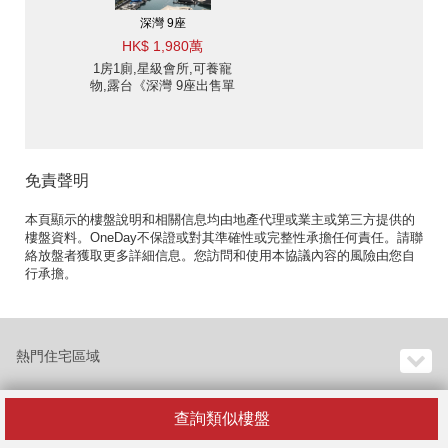
深灣 9座
HK$ 1,980萬
1房1廁,星級會所,可養寵
物,露台《深灣 9座出售單
位》
免責聲明
本頁顯示的樓盤說明和相關信息均由地產代理或業主或第三方提供的
樓盤資料。OneDay不保證或對其準確性或完整性承擔任何責任。請聯
絡放盤者獲取更多詳細信息。您訪問和使用本協議內容的風險由您自
行承擔。
熱門住宅區域
查詢類似樓盤
熱門住宅大廈