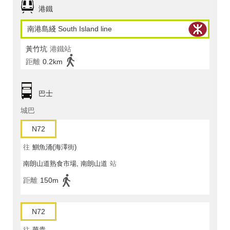
港鐵
南港島綫 South Island line
黃竹坑
港鐵站
距離
0.2km
巴士
城巴
N72
往
鰂魚涌(海澤街)
南朗山道熟食市場, 南朗山道
站
距離
150m
N72
往
華貴