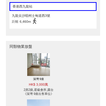
香港西九龍站
九龍尖沙咀柯士甸道西3號
距離
6,460m
同類物業放盤
深灣 9座
HK$ 3,000萬
2房2廁,星級會所,露台
《深灣 9座出售單位》