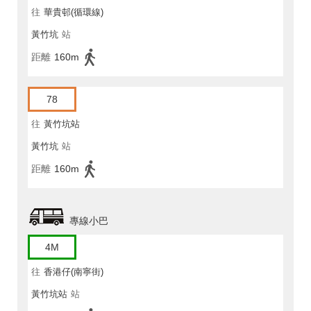
往
華貴邨(循環線)
黃竹坑
站
距離
160m
78
往
黃竹坑站
黃竹坑
站
距離
160m
專線小巴
4M
往
香港仔(南寧街)
黃竹坑站
站