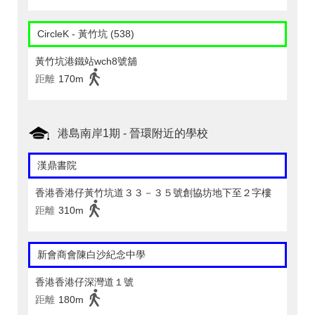
CircleK - 黃竹坑 (538)
黃竹坑港鐵站wch8號舖
距離
170m
港島南岸1期 - 晉環附近的學校
漢鼎書院
香港香港仔黃竹坑道３３－３５號創協坊地下至２字樓
距離
310m
新會商會陳白沙紀念中學
香港香港仔深灣道１號
距離
180m