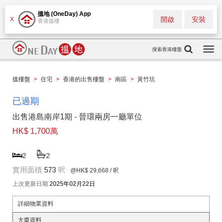
搵地 (OneDay) App
開啟
安裝
X
香港搵樓
搜索香港樓盤
Togg
navi
搵樓盤
>
住宅
>
香港的出售樓盤
>
南區
>
黃竹坑
已過期
出售港島南岸1期 - 晉環兩房一廳單位
HK$ 1,700萬
2
2
實用面積
573
呎
@HK$ 29,668
/ 呎
上次更新日期
2025年02月22日
詳細物業資料
大廈資料