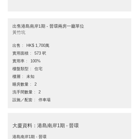
出售港島南岸1期 - 晉環兩房一廳單位
黃竹坑
出售
HK$ 1,700萬
實用面積
573 呎
實用率
100%
樓盤類型
住宅
樓層
未知
睡房數量
2
洗手間數量
2
設施／配套
停車場
大廈資料：港島南岸1期 - 晉環
港島南岸1期 - 晉環