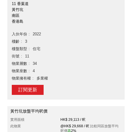
11 香葉道
黃竹坑
南區
香港島
入伙年份
2022
樓齡
3
樓盤類型
住宅
街號
11
物業層數
34
物業座數
4
物業擁有權
多業權
訂閱更新
黃竹坑放盤平均呎價
實用面積
HK$ 29,113 / 呎
此物業
@HK$ 29,668 / 呎
比較同區放盤平均
呎價
高
2%