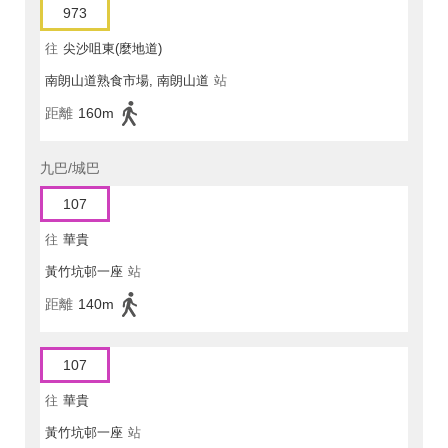
973
往
尖沙咀東(麼地道)
南朗山道熟食市場, 南朗山道
站
距離
160m
九巴/城巴
107
往
華貴
黃竹坑邨一座
站
距離
140m
107
往
華貴
黃竹坑邨一座
站