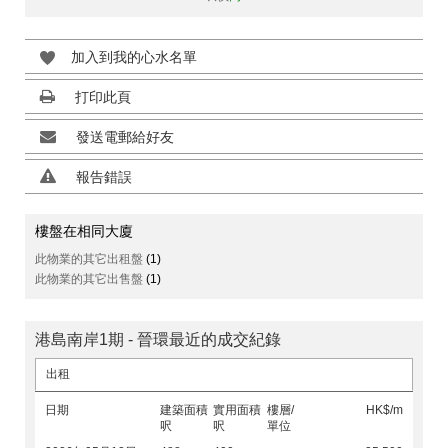
加入到我的心水名單
打印此頁
發送電郵給好友
報告錯誤
樓盤在相同大廈
此物業的其它出租盤
(1)
此物業的其它出售盤
(1)
港島南岸1期 - 晉環最近的成交紀錄
出租
日期
建築面積
實用面積
樓層/
HK$/m
呎
呎
單位