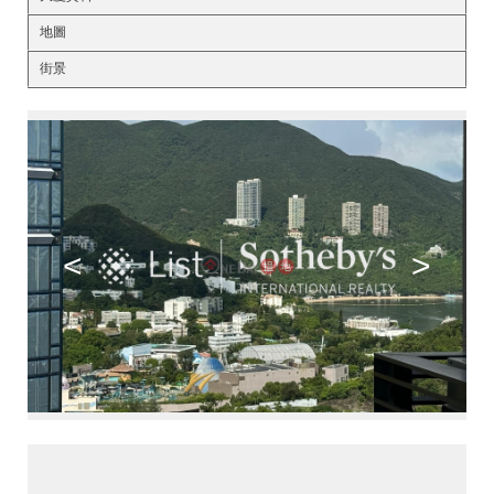
地圖
街景
<
>