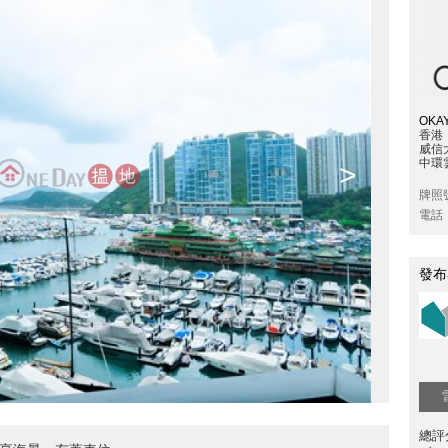
OKAY
香港
威信
中環雲
>
牌照
電話
發布
總評