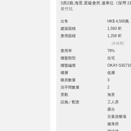
3房2廁,海景,星級會所,連車位《深灣 
黃竹坑
出售
HK$ 4,500萬
建築面積
1,593 呎
實用面積
1,258 呎
[未核實]
實用率
79%
樓盤類型
住宅
樓盤編號
OKAY-S9271
樓層
低層
睡房數量
3
洗手間數量
2
景觀
海景
設施／配套
工人房
露台
兒童游樂場
健身房