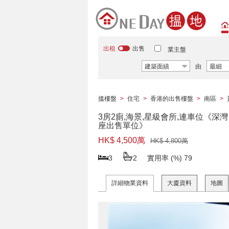
出租
出售
業主盤
建築面績
由
最細
搵樓盤
>
住宅
>
香港的出售樓盤
>
南區
>
3房2廁,海景,星級會所,連車位《深灣 
座出售單位》
HK$ 4,500萬
HK$ 4,800萬
3
2
實用率 (%)
79
詳細物業資料
大廈資料
地圖