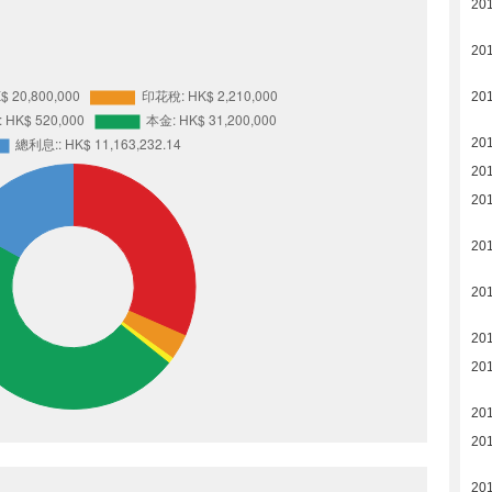
20
20
20
20
20
20
20
20
20
20
20
20
20