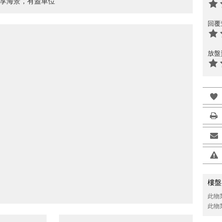
盡享海景，有蓋車位
回覆
放盤
樓盤
此物
此物