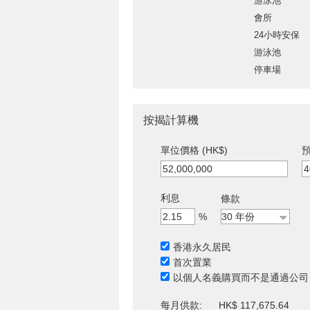
游泳池
會所
24小時安保
游泳池
停車場
按揭計算機
單位價格 (HK$)
預
利息
條款
%
香港永久居民
首次置業
以個人名義購買而不是通過公司
每月供款:
HK$ 117,675.64