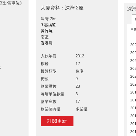
2座出售單位》
大廈資料：深灣 2座
深灣
深灣 2座
9 惠福道
日
黃竹坑
南區
香港島
20
202
入伙年份
2012
20
樓齡
12
6
20
樓盤類型
住宅
20
街號
9
20
物業層數
28
20
每層單位數量
3
20
物業座數
17
20
物業擁有權
多業權
20
訂閱更新
201
20