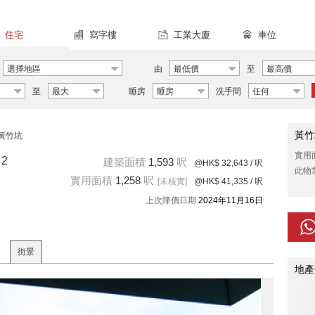
住宅
寫字樓
工業大廈
車位
選擇地區
由
最低價
至
最高價
至
最大
睡房
睡房
洗手間
任何
黃竹
黃竹坑
實用
2
建築面積
1,593
呎
@HK$ 32,643
/ 呎
此物
實用面積
1,258
呎
[未核實]
@HK$ 41,335
/ 呎
上次降價日期
2024年11月16日
街景
地產