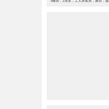
3睡房，2浴室，工人房套房，露台，