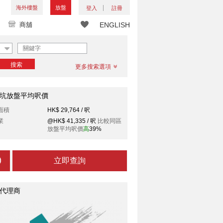
海外樓盤
放盤
登入
註冊
商舖
ENGLISH
搜索
更多搜索選項
坑放盤平均呎價
面積
HK$ 29,764 / 呎
業
@HK$ 41,335 / 呎
比較同區
放盤平均呎價
高
39%
立即查詢
代理商