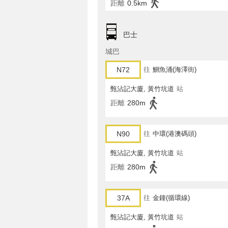
距離
0.5km
巴士
城巴
N72
往
鰂魚涌(海澤街)
甄沾記大廈, 黃竹坑道
站
距離
280m
N90
往
中環(港澳碼頭)
甄沾記大廈, 黃竹坑道
站
距離
280m
37A
往
金鐘(循環線)
甄沾記大廈, 黃竹坑道
站