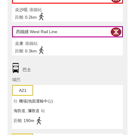
尖沙咀
港鐵站
距離
0.2km
西鐵綫 West Rail Line
尖東
港鐵站
距離
0.3km
巴士
城巴
A21
往
機場(地面運輸中心)
海防道, 彌敦道
站
距離
190m