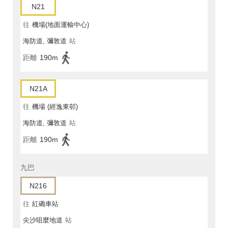
N21
往
機場(地面運輸中心)
海防道, 彌敦道
站
距離
190m
N21A
往
機場 (經逸東邨)
海防道, 彌敦道
站
距離
190m
九巴
N216
往
紅磡車站
尖沙咀麼地道
站