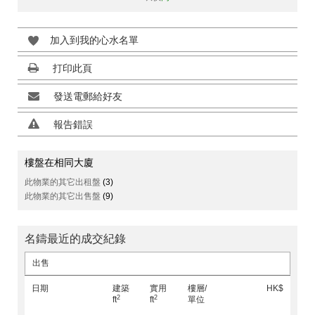
加入到我的心水名單
打印此頁
發送電郵給好友
報告錯誤
樓盤在相同大廈
此物業的其它出租盤
(3)
此物業的其它出售盤
(9)
名鑄最近的成交紀錄
出售
日期
建築
實用
樓層/
HK$
2
2
ft
ft
單位