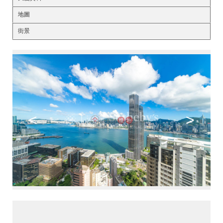
地圖
街景
<
>