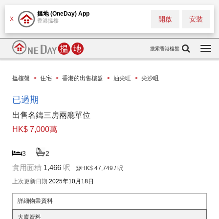
搵地 (OneDay) App
開啟
安裝
X
香港搵樓
搜索香港樓盤
Togg
navi
搵樓盤
>
住宅
>
香港的出售樓盤
>
油尖旺
>
尖沙咀
已過期
出售名鑄三房兩廳單位
HK$ 7,000萬
3
2
實用面積
1,466
呎
@HK$ 47,749
/ 呎
上次更新日期
2025年10月18日
詳細物業資料
大廈資料