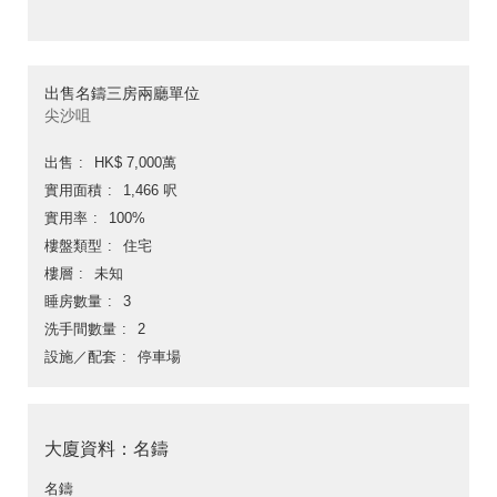
出售名鑄三房兩廳單位
尖沙咀
出售
HK$ 7,000萬
實用面積
1,466 呎
實用率
100%
樓盤類型
住宅
樓層
未知
睡房數量
3
洗手間數量
2
設施／配套
停車場
大廈資料：名鑄
名鑄