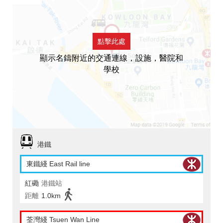
點擊此處
顯示名鑄附近的交通連線，設施，醫院和
學校
港鐵
東鐵綫 East Rail line
紅磡
港鐵站
距離
1.0km
荃灣綫 Tsuen Wan Line