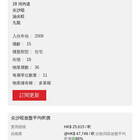
18 河內道
尖沙咀
油尖旺
九龍
入伙年份
2009
樓齡
15
樓盤類型
住宅
街號
18
物業層數
36
每層單位數量
11
物業擁有權
多業權
訂閱更新
尖沙咀放盤平均呎價
實用面積
HK$ 25,615 / 呎
此物業
@HK$ 47,749 / 呎
比較同區放盤平均
呎價
高
86%