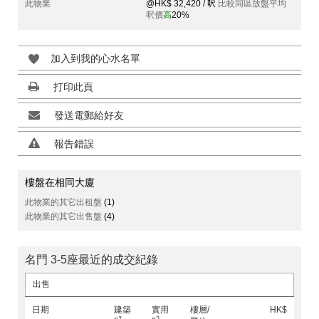
此物業
@HK$ 32,420 / 呎
比較同區放盤平均
呎價
高
20%
加入到我的心水名單
打印此頁
發送電郵給好友
報告錯誤
樓盤在相同大廈
此物業的其它出租盤
(1)
此物業的其它出售盤
(4)
名門 3-5座最近的成交紀錄
出售
日期
建築
實用
樓層/
HK$
2
2