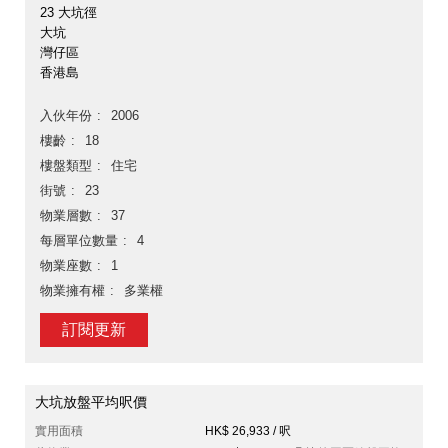
23 大坑徑
大坑
灣仔區
香港島
入伙年份
2006
樓齡
18
樓盤類型
住宅
街號
23
物業層數
37
每層單位數量
4
物業座數
1
物業擁有權
多業權
訂閱更新
大坑放盤平均呎價
實用面積
HK$ 26,933 / 呎