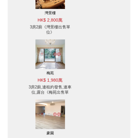
灣景樓
HK$ 2,800萬
3房2廁《灣景樓出售單
位》
梅苑
HK$ 1,980萬
3房2廁,連租約發售,連車
位,露台《梅苑出售單
位》
豪園