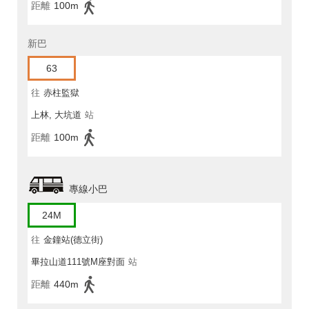
距離
100m
新巴
63
往
赤柱監獄
上林, 大坑道
站
距離
100m
專線小巴
24M
往
金鐘站(德立街)
畢拉山道111號M座對面
站
距離
440m