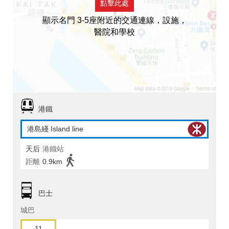
點擊此處
顯示名門 3-5座附近的交通連線，設施，
醫院和學校
港鐵
港島綫 Island line
天后
港鐵站
距離
0.9km
巴士
城巴
11