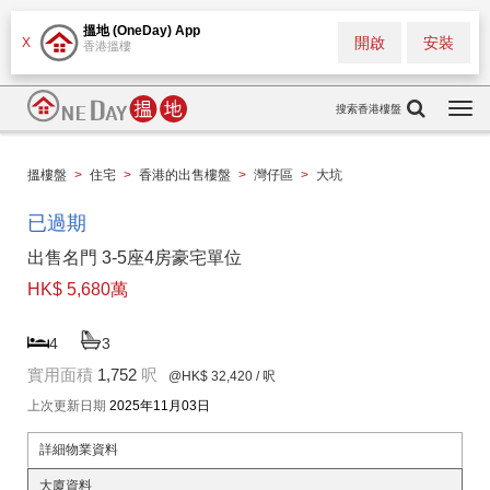
搵地 (OneDay) App
開啟
安裝
X
香港搵樓
搜索香港樓盤
Togg
navi
搵樓盤
>
住宅
>
香港的出售樓盤
>
灣仔區
>
大坑
已過期
出售名門 3-5座4房豪宅單位
HK$ 5,680萬
4
3
實用面積
1,752
呎
@HK$ 32,420
/ 呎
上次更新日期
2025年11月03日
詳細物業資料
大廈資料