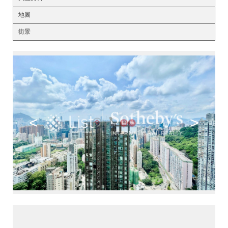
地圖
街景
<
>