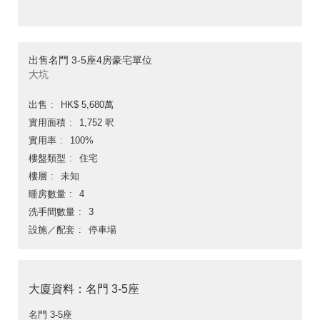
出售名門 3-5座4房豪宅單位
大坑
出售
HK$ 5,680萬
實用面積
1,752 呎
實用率
100%
樓盤類型
住宅
樓層
未知
睡房數量
4
洗手間數量
3
設施／配套
停車場
大廈資料：名門 3-5座
名門 3-5座