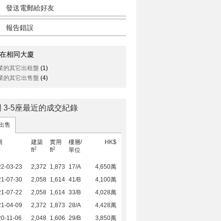
發送電郵給好友
報告錯誤
在相同大廈
業的其它出租盤
(1)
業的其它出售盤
(4)
 3-5座最近的成交紀錄
出售
期
建築
實用
樓層/
HK$
2
2
ft
ft
單位
22-03-23
2,372
1,873
17/A
4,650萬
21-07-30
2,058
1,614
41/B
4,100萬
21-07-22
2,058
1,614
33/B
4,028萬
21-04-09
2,372
1,873
28/A
4,428萬
0-11-06
2,048
1,606
29/B
3,850萬