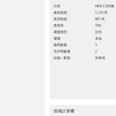
出售
HK$ 2,550萬
建築面積
1,170 呎
實用面積
867 呎
實用率
74%
樓盤類型
住宅
樓層
未知
睡房數量
3
洗手間數量
2
設施／配套
停車場
按揭計算機