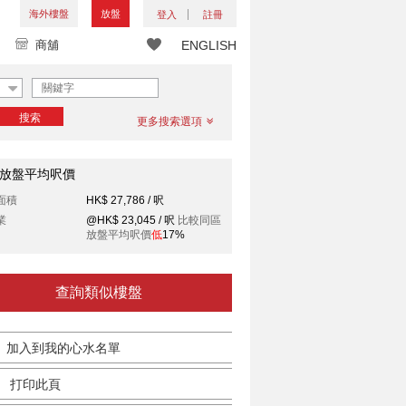
海外樓盤
放盤
登入
註冊
商舖
ENGLISH
搜索
更多搜索選項
放盤平均呎價
面積
HK$ 27,786 / 呎
業
@HK$ 23,045 / 呎
比較同區
放盤平均呎價
低
17%
查詢類似樓盤
加入到我的心水名單
打印此頁