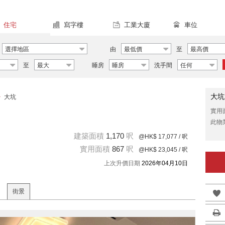
住宅
寫字樓
工業大廈
車位
選擇地區
由
最低價
至
最高價
至
最大
睡房
睡房
洗手間
任何
大坑
>
大坑
實用
此物
建築面積
1,170
呎
@HK$ 17,077
/ 呎
實用面積
867
呎
@HK$ 23,045
/ 呎
上次升價日期
2026年04月10日
街景