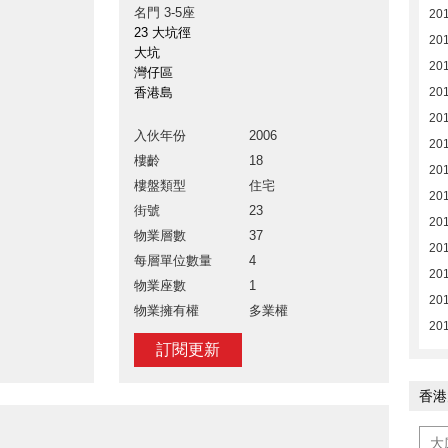
名門 3-5座
20
23 大坑徑
20
大坑
20
灣仔區
香港島
20
20
入伙年份
2006
20
樓齡
18
201
樓盤類型
住宅
201
街號
23
20
物業層數
37
20
每層單位數量
4
20
物業座數
1
201
物業擁有權
多業權
201
訂閱更新
香港