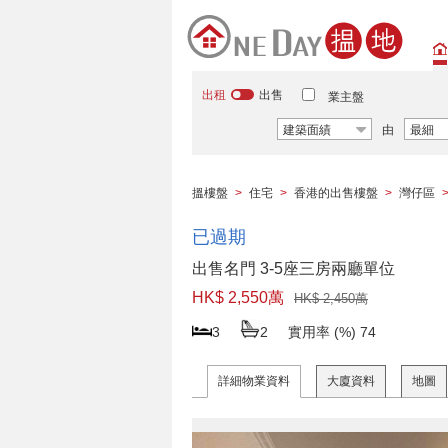
出租
出售
業主盤
建築面績
由
最細
搵樓盤
>
住宅
>
香港的出售樓盤
>
灣仔區
已過期
出售名門 3-5座三房兩廳單位
HK$ 2,550萬
HK$ 2,450萬
3
2
實用率 (%)
74
詳細物業資料
大廈資料
地圖