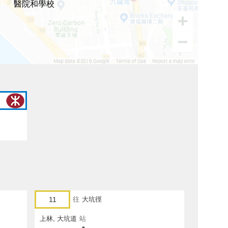
醫院和學校
11
往
大坑徑
上林, 大坑道
站