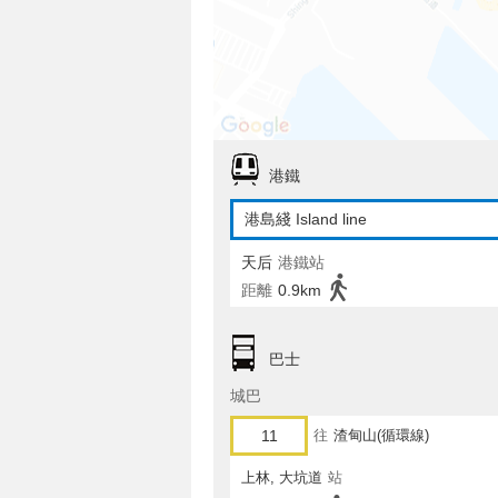
港鐵
港島綫 Island line
天后
港鐵站
距離
0.9km
巴士
城巴
11
往
渣甸山(循環線)
上林, 大坑道
站