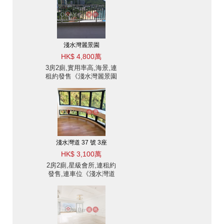
淺水灣麗景園
HK$ 4,800萬
3房2廁,實用率高,海景,連
租約發售《淺水灣麗景園
出售單位》
淺水灣道 37 號 3座
HK$ 3,100萬
2房2廁,星級會所,連租約
發售,連車位《淺水灣道
37 號 3座出售單位》