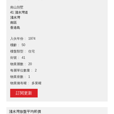
南山別墅
41 淺水灣道
淺水灣
南區
香港島
入伙年份
1974
樓齡
50
樓盤類型
住宅
街號
41
物業層數
20
每層單位數量
2
物業座數
1
物業擁有權
多業權
訂閱更新
淺水灣放盤平均呎價