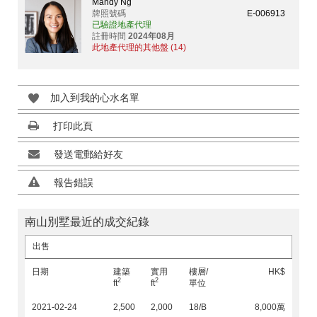
Mandy Ng
牌照號碼
E-006913
已驗證地產代理
註冊時間
2024年08月
此地產代理的其他盤 (14)
加入到我的心水名單
打印此頁
發送電郵給好友
報告錯誤
南山別墅最近的成交紀錄
出售
日期
建築
實用
樓層/
HK$
2
2
ft
ft
單位
2021-02-24
2,500
2,000
18/B
8,000萬