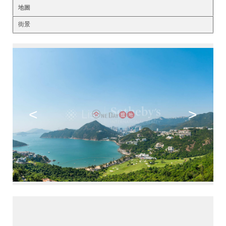
地圖
街景
<
>