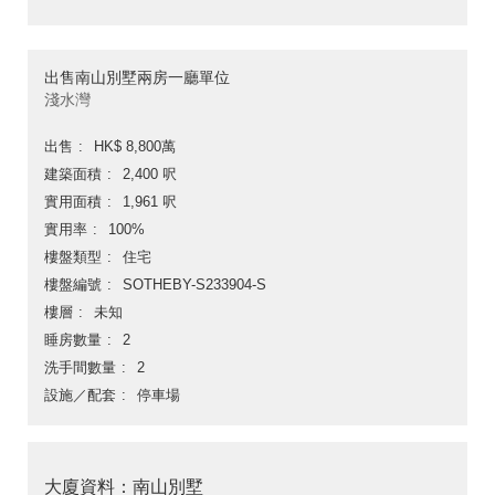
出售南山別墅兩房一廳單位
淺水灣
出售
HK$ 8,800萬
建築面積
2,400 呎
實用面積
1,961 呎
實用率
100%
樓盤類型
住宅
樓盤編號
SOTHEBY-S233904-S
樓層
未知
睡房數量
2
洗手間數量
2
設施／配套
停車場
大廈資料：南山別墅