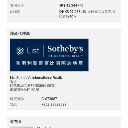
實用面積
HK$ 43,344 / 呎
此物業
@HK$ 57,083 / 呎
比較同區放盤平均
呎價
高
32%
地產代理商
List Sotheby's International Realty
香港
時代廣場二座36樓3604-06室
銅鑼灣勿地臣街1號
牌照號碼
C-073987
電話
+852-37933688
發布者