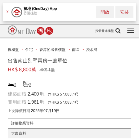
搵地 (OneDay) App
開啟
安裝
X
香港搵樓
搜索香港樓盤
Togg
navi
搵樓盤
>
住宅
>
香港的出售樓盤
>
南區
>
淺水灣
出售南山別墅兩房一廳單位
HK$ 8,800萬
HK$ 1億
2
2
建築面積
2,400
呎
@HK$ 57,083
/ 呎
實用面積
1,961
呎
@HK$ 57,083
/ 呎
上次降價日期
2025年07月19日
詳細物業資料
大廈資料