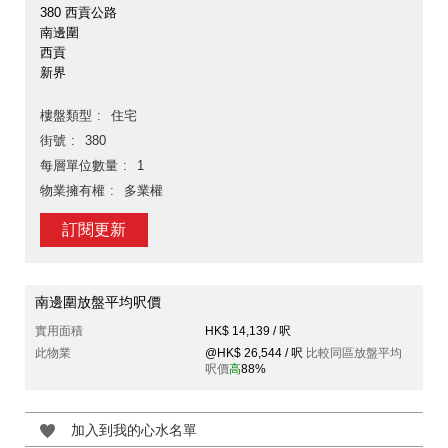
380 西貢公路
南邊圍
西貢
新界
樓盤類型
住宅
街號
380
每層單位數量
1
物業擁有權
多業權
訂閱更新
南邊圍放盤平均呎價
實用面積
HK$ 14,139 / 呎
此物業
@HK$ 26,544 / 呎
比較同區放盤平均
呎價
高
88%
加入到我的心水名單