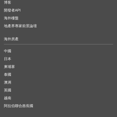
博客
開發者API
海外樓盤
地產界專家前景論壇
海外房產
中國
日本
柬埔寨
泰國
澳洲
英國
越南
阿拉伯聯合酋長國