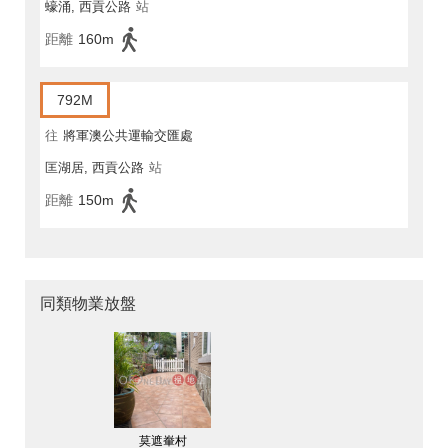
蠔涌, 西貢公路
站
距離
160m
792M
往
將軍澳公共運輸交匯處
匡湖居, 西貢公路
站
距離
150m
同類物業放盤
莫遮輋村