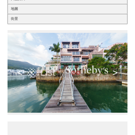
地圖
街景
<
>