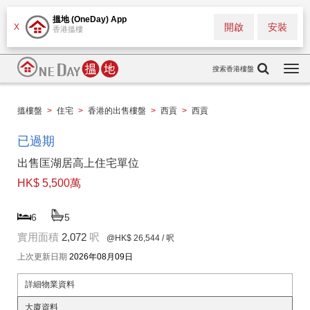
搵地 (OneDay) App
開啟
安裝
X
香港搵樓
搜索香港樓盤
Togg
navi
搵樓盤
>
住宅
>
香港的出售樓盤
>
西貢
>
西貢
已過期
出售匡湖居高上住宅單位
HK$ 5,500萬
6
5
實用面積
2,072
呎
@HK$ 26,544
/ 呎
上次更新日期
2026年08月09日
詳細物業資料
大廈資料