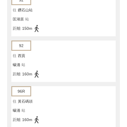
92
往
鑽石山站
匡湖居
站
距離
150m
92
往
西貢
蠔涌
站
距離
160m
96R
往
黃石碼頭
蠔涌
站
距離
160m