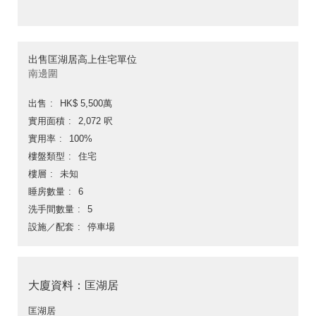
出售匡湖居高上住宅單位
南邊圍
出售
HK$ 5,500萬
實用面積
2,072 呎
實用率
100%
樓盤類型
住宅
樓層
未知
睡房數量
6
洗手間數量
5
設施／配套
停車場
大廈資料：匡湖居
匡湖居