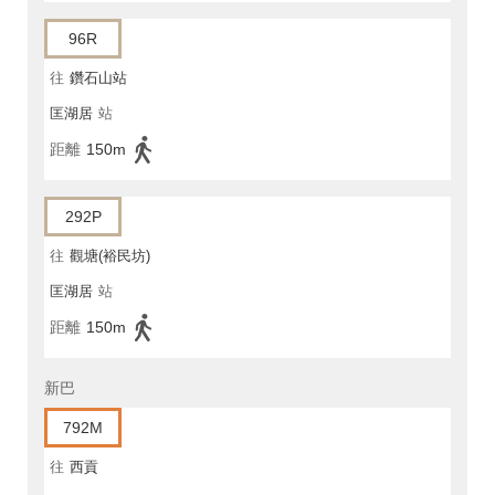
96R
往
鑽石山站
匡湖居
站
距離
150m
292P
往
觀塘(裕民坊)
匡湖居
站
距離
150m
新巴
792M
往
西貢