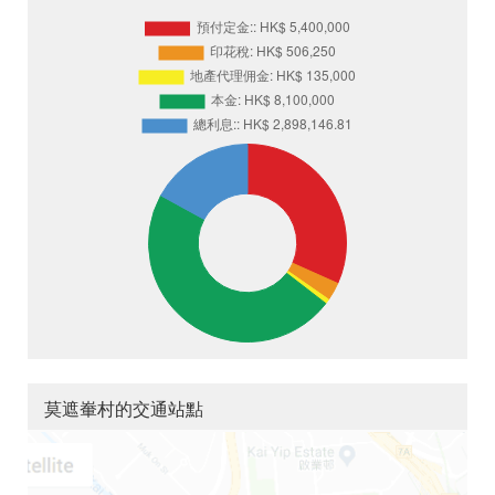
莫遮輋村的交通站點