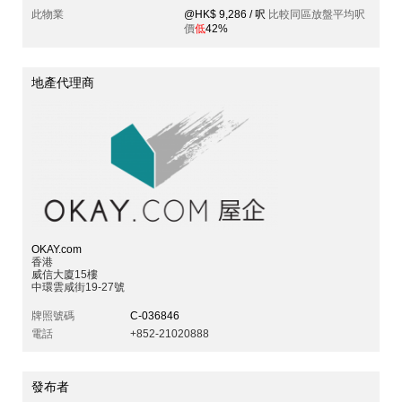
此物業
@HK$ 9,286 / 呎
比較同區放盤平均呎
價
低
42%
地產代理商
OKAY.com
香港
威信大廈15樓
中環雲咸街19-27號
牌照號碼
C-036846
電話
+852-21020888
發布者