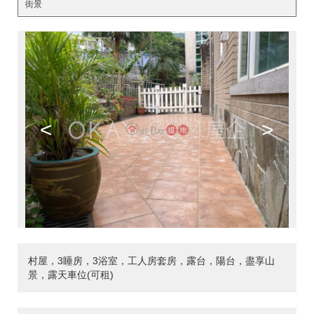
街景
<
>
村屋，3睡房，3浴室，工人房套房，露台，陽台，盡享山
景，露天車位(可租)