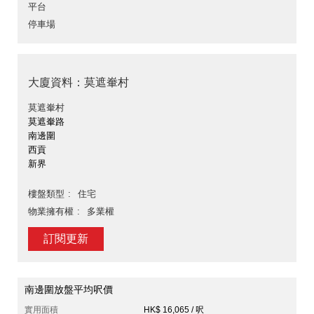
平台
停車場
大廈資料：莫遮輋村
莫遮輋村
莫遮輋路
南邊圍
西貢
新界
樓盤類型
住宅
物業擁有權
多業權
訂閱更新
南邊圍放盤平均呎價
實用面積
HK$ 16,065 / 呎