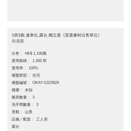
3房3廁,連車位,露台,獨立屋《莫遮輋村出售單位》
南邊圍
出售
HK$ 1,100萬
實用面積
1,400 呎
實用率
100%
樓盤類型
住宅
樓盤編號
OKAY-S323929
樓層
未知
睡房數量
3
洗手間數量
3
景觀
山景
設施／配套
工人房
露台