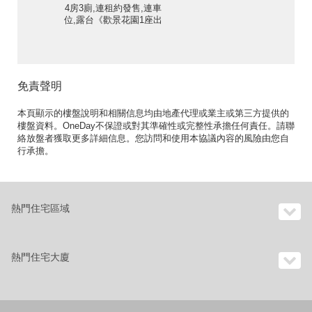
4房3廁,連租約發售,連車
位,露台《歡景花園1座出
售單位》
免責聲明
本頁顯示的樓盤說明和相關信息均由地產代理或業主或第三方提供的
樓盤資料。OneDay不保證或對其準確性或完整性承擔任何責任。請聯
絡放盤者獲取更多詳細信息。您訪問和使用本協議內容的風險由您自
行承擔。
熱門住宅區域
熱門住宅大廈