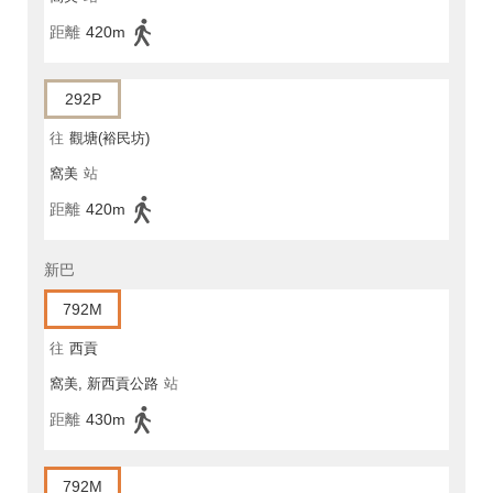
距離
420m
292P
往
觀塘(裕民坊)
窩美
站
距離
420m
新巴
792M
往
西貢
窩美, 新西貢公路
站
距離
430m
792M