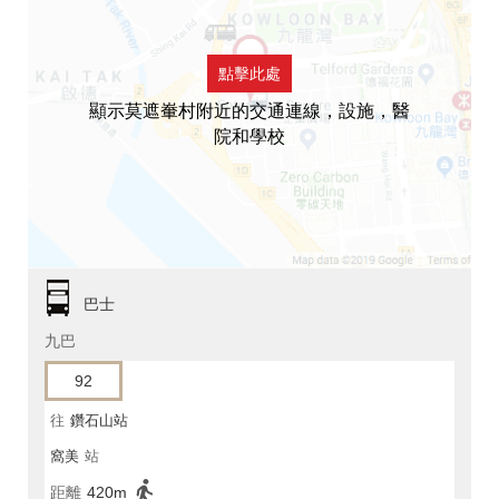
點擊此處
顯示莫遮輋村附近的交通連線，設施，醫
院和學校
巴士
九巴
92
往
鑽石山站
窩美
站
距離
420m