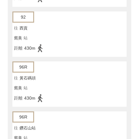
92
往
西貢
窩美
站
距離
430m
96R
往
黃石碼頭
窩美
站
距離
430m
96R
往
鑽石山站
窩美
站