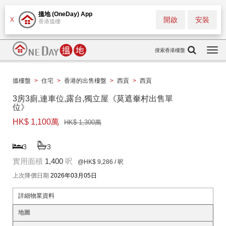
搵地 (OneDay) App
開啟
安裝
X
香港搵樓
搜索香港樓盤
Togg
navi
搵樓盤
>
住宅
>
香港的出售樓盤
>
西貢
>
西貢
3房3廁,連車位,露台,獨立屋《莫遮輋村出售單
位》
HK$ 1,100萬
HK$ 1,300萬
3
3
實用面積
1,400
呎
@HK$ 9,286
/ 呎
上次降價日期
2026年03月05日
詳細物業資料
地圖