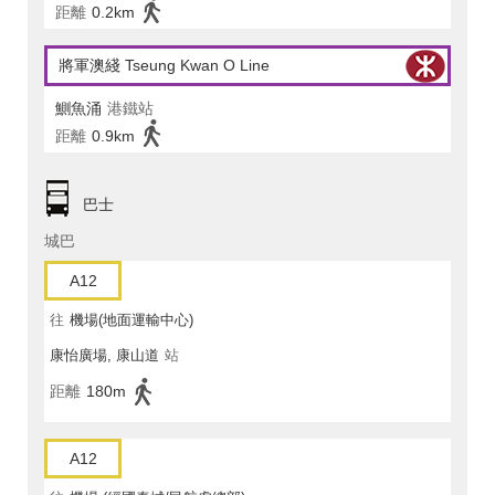
距離
0.2km
將軍澳綫 Tseung Kwan O Line
鰂魚涌
港鐵站
距離
0.9km
巴士
城巴
A12
往
機場(地面運輸中心)
康怡廣場, 康山道
站
距離
180m
A12