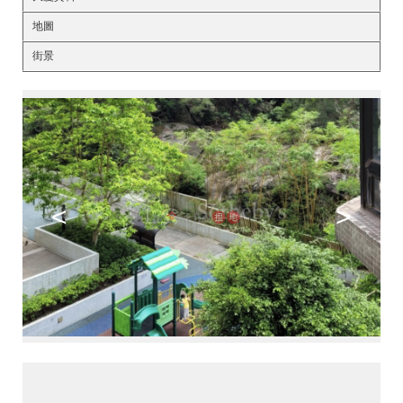
地圖
街景
<
>