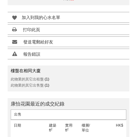
加入到我的心水名單
打印此頁
發送電郵給好友
報告錯誤
樓盤在相同大廈
此物業的其它出租盤
(1)
此物業的其它出售盤
(1)
康怡花園最近的成交紀錄
出售
日期
建築
實用
樓層/
HK$
2
2
ft
ft
單位