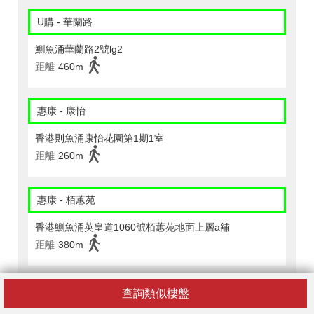
U購 - 華蘭路
鰂魚涌華蘭路2號lg2
距離
460m
惠康 - 康怡
香港則魚涌康怡花園第1期1室
距離
260m
惠康 - 栢蕙苑
香港鰂魚涌英皇道1060號栢蕙苑地面上層a舖
距離
380m
CircleK - 太古 (206)
查詢類似樓盤