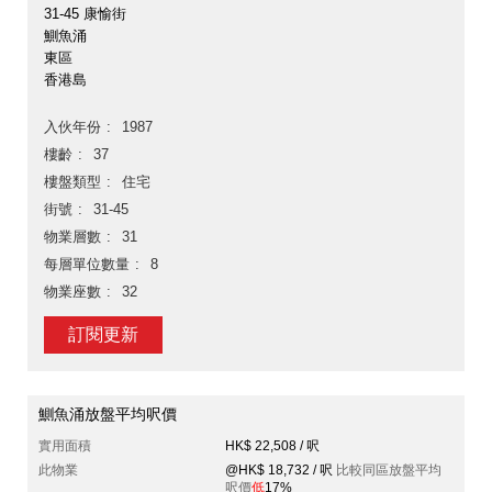
31-45 康愉街
鰂魚涌
東區
香港島
入伙年份
1987
樓齡
37
樓盤類型
住宅
街號
31-45
物業層數
31
每層單位數量
8
物業座數
32
訂閱更新
鰂魚涌放盤平均呎價
實用面積
HK$ 22,508 / 呎
此物業
@HK$ 18,732 / 呎
比較同區放盤平均
呎價
低
17%