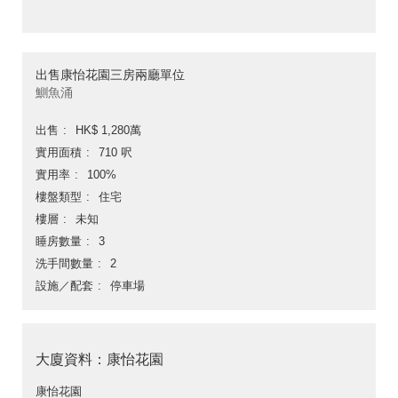
出售康怡花園三房兩廳單位
鰂魚涌
出售
HK$ 1,280萬
實用面積
710 呎
實用率
100%
樓盤類型
住宅
樓層
未知
睡房數量
3
洗手間數量
2
設施／配套
停車場
大廈資料：康怡花園
康怡花園