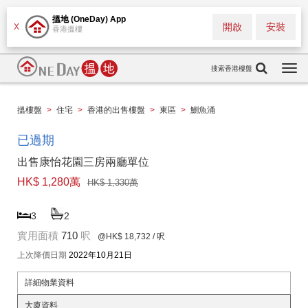
搵地 (OneDay) App
開啟
安裝
X
香港搵樓
搜索香港樓盤
Togg
navi
搵樓盤
>
住宅
>
香港的出售樓盤
>
東區
>
鰂魚涌
已過期
出售康怡花園三房兩廳單位
HK$ 1,280萬
HK$ 1,330萬
3
2
實用面積
710
呎
@HK$ 18,732
/ 呎
上次降價日期
2022年10月21日
詳細物業資料
大廈資料