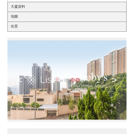
大廈資料
地圖
街景
<
>