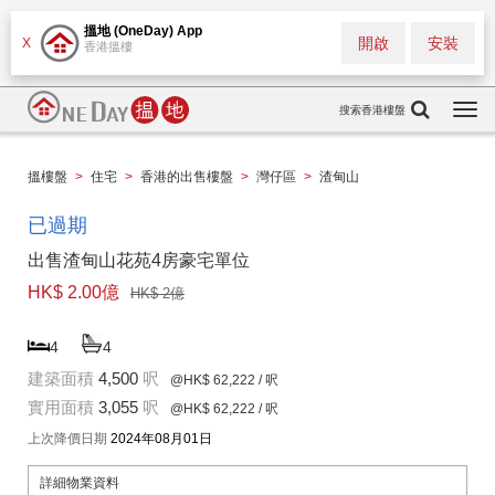
搵地 (OneDay) App
開啟
安裝
X
香港搵樓
搜索香港樓盤
Togg
navi
搵樓盤
>
住宅
>
香港的出售樓盤
>
灣仔區
>
渣甸山
已過期
出售渣甸山花苑4房豪宅單位
HK$ 2.00億
HK$ 2億
4
4
建築面積
4,500
呎
@HK$ 62,222
/ 呎
實用面積
3,055
呎
@HK$ 62,222
/ 呎
上次降價日期
2024年08月01日
詳細物業資料