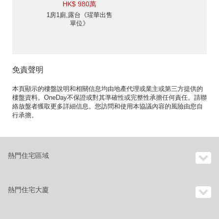
HK$ 980萬
1房1廁,露台《瑆華出售
單位》
免責聲明
本頁顯示的樓盤說明和相關信息均由地產代理或業主或第三方提供的
樓盤資料。OneDay不保證或對其準確性或完整性承擔任何責任。請聯
絡放盤者獲取更多詳細信息。您訪問和使用本協議內容的風險由您自
行承擔。
熱門住宅區域
熱門住宅大廈