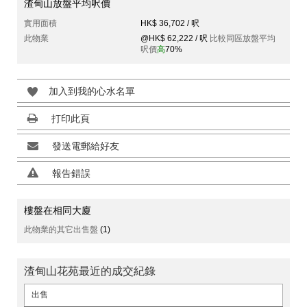
渣甸山放盤平均呎價
實用面積
HK$ 36,702 / 呎
此物業
@HK$ 62,222 / 呎
比較同區放盤平均
呎價
高
70%
加入到我的心水名單
打印此頁
發送電郵給好友
報告錯誤
樓盤在相同大廈
此物業的其它出售盤
(1)
渣甸山花苑最近的成交紀錄
出售