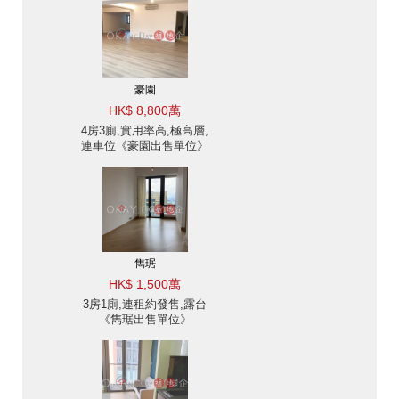
豪園
HK$ 8,800萬
4房3廁,實用率高,極高層,
連車位《豪園出售單位》
雋琚
HK$ 1,500萬
3房1廁,連租約發售,露台
《雋琚出售單位》