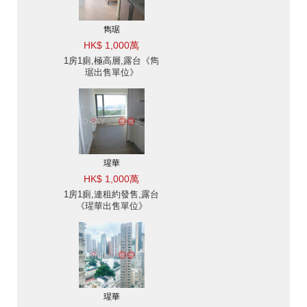
雋琚
HK$ 1,000萬
1房1廁,極高層,露台《雋
琚出售單位》
瑆華
HK$ 1,000萬
1房1廁,連租約發售,露台
《瑆華出售單位》
瑆華