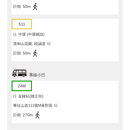
距離
50m
511
往
中環 (中環碼頭)
渣甸山花園, 睦誠道
站
距離
50m
專線小巴
24M
往
金鐘站(德立街)
畢拉山道111號M座對面
站
距離
270m