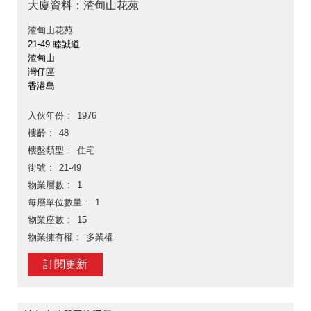
大廈資料：渣甸山花苑
渣甸山花苑
21-49 睦誠道
渣甸山
灣仔區
香港島
入伙年份
1976
樓齡
48
樓盤類型
住宅
街號
21-49
物業層數
1
每層單位數量
1
物業座數
15
物業擁有權
多業權
訂閱更新