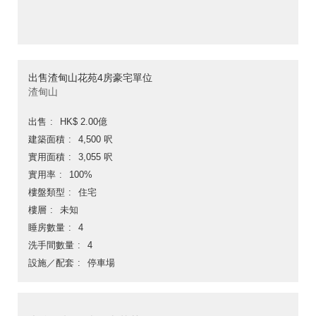
出售渣甸山花苑4房豪宅單位
渣甸山
出售
HK$ 2.00億
建築面積
4,500 呎
實用面積
3,055 呎
實用率
100%
樓盤類型
住宅
樓層
未知
睡房數量
4
洗手間數量
4
設施／配套
停車場