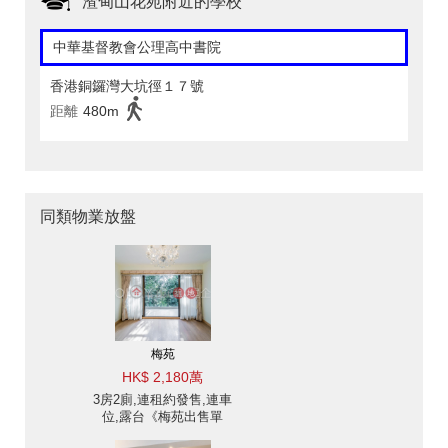
渣甸山花苑附近的學校
中華基督教會公理高中書院
香港銅鑼灣大坑徑１７號
距離
480m
同類物業放盤
梅苑
HK$ 2,180萬
3房2廁,連租約發售,連車
位,露台《梅苑出售單
位》