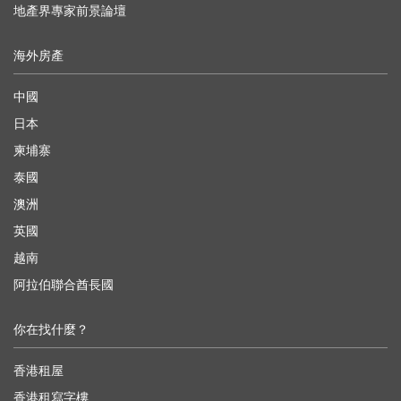
地產界專家前景論壇
海外房產
中國
日本
柬埔寨
泰國
澳洲
英國
越南
阿拉伯聯合酋長國
你在找什麼？
香港租屋
香港租寫字樓