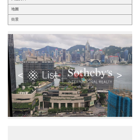
地圖
街景
<
>