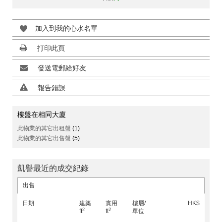
加入到我的心水名單
打印此頁
發送電郵給好友
報告錯誤
樓盤在相同大廈
此物業的其它出租盤
(1)
此物業的其它出售盤
(5)
凱譽最近的成交紀錄
出售
日期
建築
實用
樓層/
HK$
2
2
ft
ft
單位