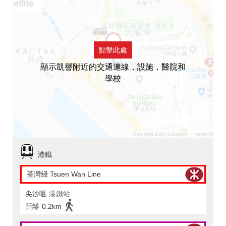
點擊此處
顯示凱譽附近的交通連線，設施，醫院和
學校
港鐵
荃灣綫 Tsuen Wan Line
尖沙咀
港鐵站
距離
0.2km