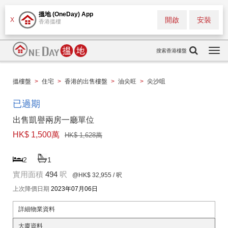
搵地 (OneDay) App
開啟
安裝
X
香港搵樓
搜索香港樓盤
Togg
navi
搵樓盤
>
住宅
>
香港的出售樓盤
>
油尖旺
>
尖沙咀
已過期
出售凱譽兩房一廳單位
HK$ 1,500萬
HK$ 1,628萬
2
1
實用面積
494
呎
@HK$ 32,955
/ 呎
上次降價日期
2023年07月06日
詳細物業資料
大廈資料