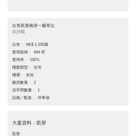
出售凱譽兩房一廳單位
尖沙咀
出售
HK$ 1,500萬
實用面積
494 呎
實用率
100%
樓盤類型
住宅
樓層
未知
睡房數量
2
洗手間數量
1
設施／配套
停車場
大廈資料：凱譽
凱譽