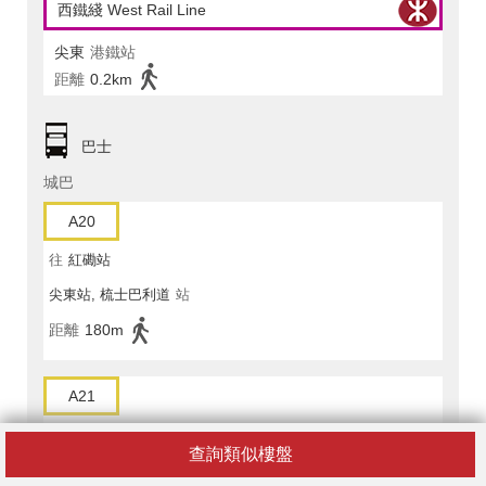
西鐵綫 West Rail Line
尖東
港鐵站
距離
0.2km
巴士
城巴
A20
往
紅磡站
尖東站, 梳士巴利道
站
距離
180m
A21
往
紅磡站
查詢類似樓盤
尖東站, 梳士巴利道
站