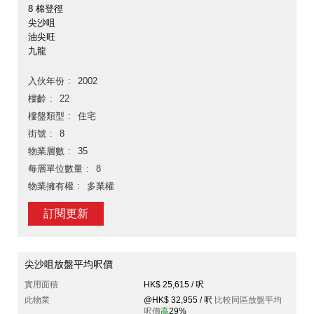
8 棉登徑
尖沙咀
油尖旺
九龍
入伙年份
2002
樓齡
22
樓盤類型
住宅
街號
8
物業層數
35
每層單位數量
8
物業擁有權
多業權
訂閱更新
尖沙咀放盤平均呎價
實用面積
HK$ 25,615 / 呎
此物業
@HK$ 32,955 / 呎
比較同區放盤平均
呎價
高
29%