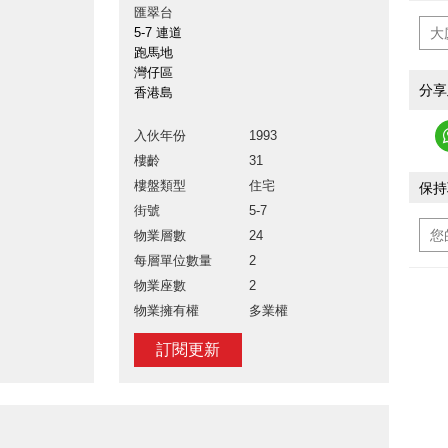
匯翠台
5-7 連道
跑馬地
灣仔區
分享
香港島
入伙年份
1993
樓齡
31
樓盤類型
住宅
保持
街號
5-7
物業層數
24
每層單位數量
2
物業座數
2
物業擁有權
多業權
訂閱更新