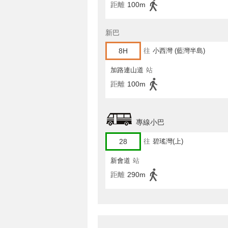
距離
100m
新巴
8H
往
小西灣 (藍灣半島)
加路連山道
站
距離
100m
專線小巴
28
往
碧瑤灣(上)
新會道
站
距離
290m