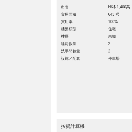
出售
HK$ 1,400萬
實用面積
643 呎
實用率
100%
樓盤類型
住宅
樓層
未知
睡房數量
2
洗手間數量
2
設施／配套
停車場
按揭計算機