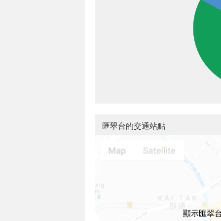
匯翠台的交通站點
顯示匯翠