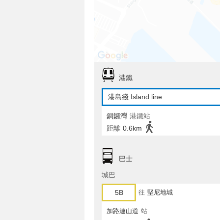
港鐵
港島綫 Island line
銅鑼灣
港鐵站
距離
0.6km
巴士
城巴
5B
往
堅尼地城
加路連山道
站