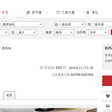
住宅
寫字樓
工業大廈
車位
選擇地區
由
最低價
至
最高價
至
最大
睡房
睡房
洗手間
任何
跑馬
>
跑馬地
實用
此物
實用面積
643
呎
@HK$ 21,773
/ 呎
上次更新日期
2025年10月18日
街景