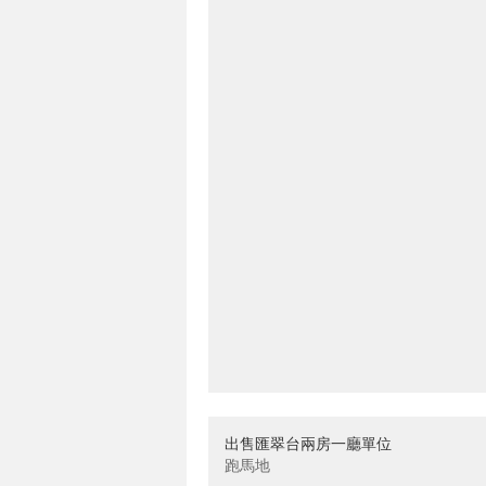
出售匯翠台兩房一廳單位
跑馬地