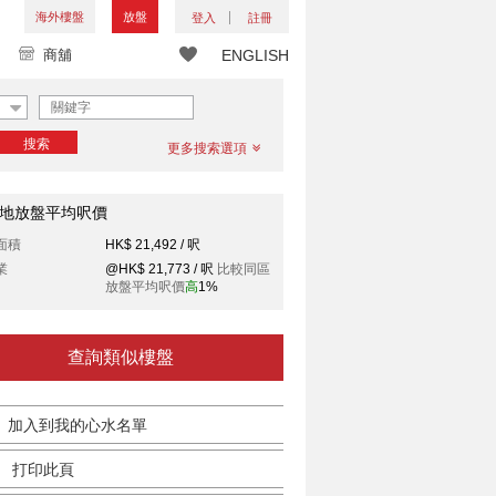
海外樓盤
放盤
登入
註冊
商舖
ENGLISH
搜索
更多搜索選項
地放盤平均呎價
面積
HK$ 21,492 / 呎
業
@HK$ 21,773 / 呎
比較同區
放盤平均呎價
高
1%
查詢類似樓盤
加入到我的心水名單
打印此頁