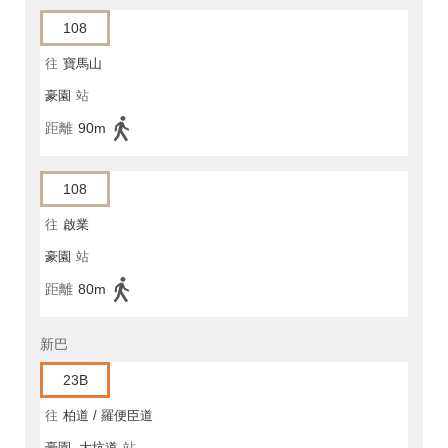
108
往
寶馬山
豪園
站
距離
90m
108
往
啟業
豪園
站
距離
80m
新巴
23B
往
柏道 / 羅便臣道
豪園, 大坑道
站