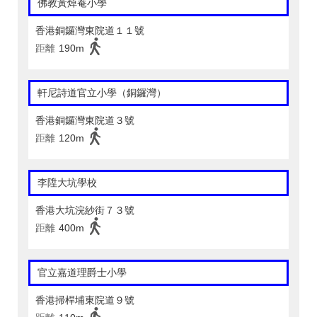
佛教黃焯菴小學
香港銅鑼灣東院道１１號
距離
190m
軒尼詩道官立小學（銅鑼灣）
香港銅鑼灣東院道３號
距離
120m
李陞大坑學校
香港大坑浣紗街７３號
距離
400m
官立嘉道理爵士小學
香港掃桿埔東院道９號