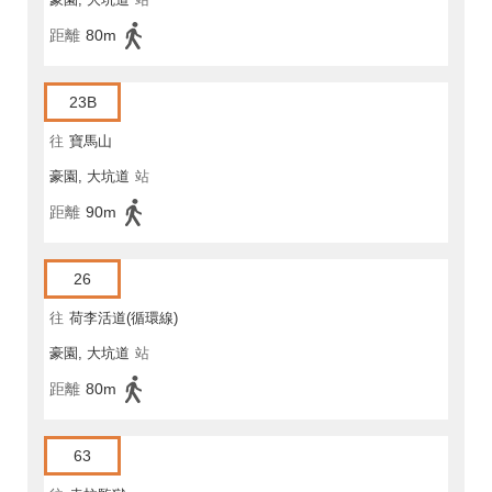
距離
80m
23B
往
寶馬山
豪園, 大坑道
站
距離
90m
26
往
荷李活道(循環線)
豪園, 大坑道
站
距離
80m
63