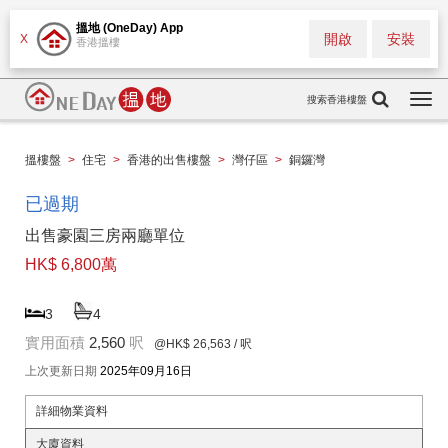
搵地 (OneDay) App
開啟
安裝
X
香港搵樓
搜索香港樓盤
Togg
navi
搵樓盤
>
住宅
>
香港的出售樓盤
>
灣仔區
>
銅鑼灣
已過期
出售豪園三房兩廳單位
HK$ 6,800萬
3
4
實用面積
2,560
呎
@HK$ 26,563
/ 呎
上次更新日期
2025年09月16日
詳細物業資料
大廈資料