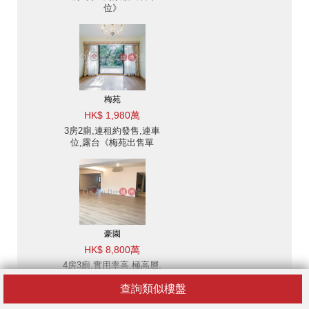
位》
梅苑
HK$ 1,980萬
3房2廁,連租約發售,連車
位,露台《梅苑出售單
位》
豪園
HK$ 8,800萬
4房3廁,實用率高,極高層,
連車位《豪園出售單位》
查詢類似樓盤