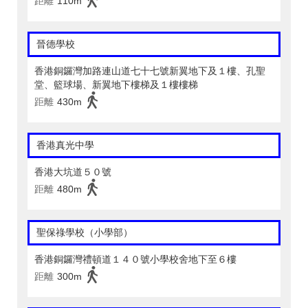
距離
110m
晉德學校
香港銅鑼灣加路連山道七十七號新翼地下及１樓、孔聖
堂、籃球場、新翼地下樓梯及１樓樓梯
距離
430m
香港真光中學
香港大坑道５０號
距離
480m
聖保祿學校（小學部）
香港銅鑼灣禮頓道１４０號小學校舍地下至６樓
距離
300m