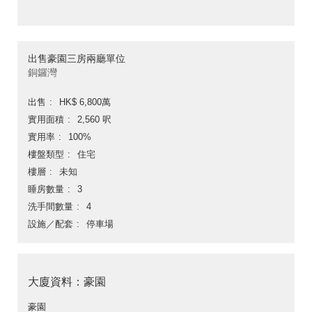
出售豪園三房兩廳單位
銅鑼灣
出售
HK$ 6,800萬
實用面積
2,560 呎
實用率
100%
樓盤類型
住宅
樓層
未知
睡房數量
3
洗手間數量
4
設施／配套
停車場
大廈資料：豪園
豪園