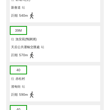
新會道
站
距離
540m
39M
往
漁安苑(鴨脷洲)
天后公共運輸交匯處
站
距離
570m
40
往
赤柱村
渣甸街
站
距離
590m
40