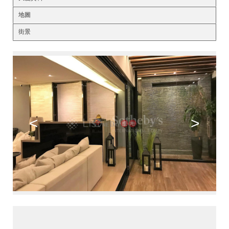
地圖
街景
<
>