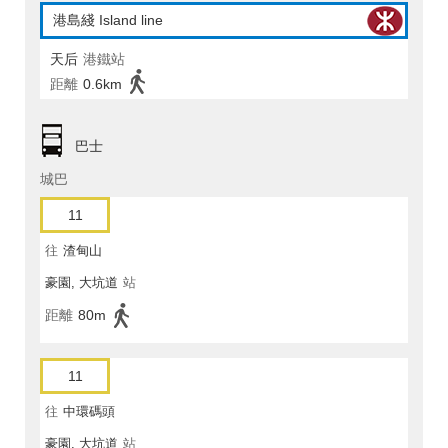
港島綫 Island line
天后
港鐵站
距離
0.6km
巴士
城巴
11
往
渣甸山
豪園, 大坑道
站
距離
80m
11
往
中環碼頭
豪園, 大坑道
站