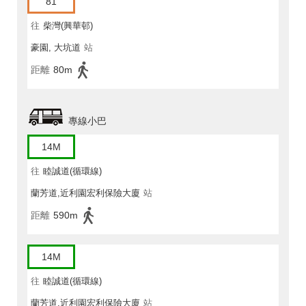
81
往
柴灣(興華邨)
豪園, 大坑道
站
距離
80m
專線小巴
14M
往
睦誠道(循環線)
蘭芳道,近利園宏利保險大廈
站
距離
590m
14M
往
睦誠道(循環線)
蘭芳道,近利園宏利保險大廈
站