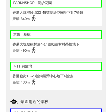
PARKNSHOP - 浣紗花園
香港大坑浣紗街33-45號浣紗花園地下5-7號鋪
距離
340m
惠康 - 勵德
香港大坑勵德村道4-14號勵德村村榮樓地下
距離
490m
7-11 銅鑼灣
香港糖街15-23號銅鑼灣中心地下4號舖
距離
430m
豪園附近的學校