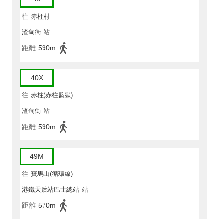
往
赤柱村
渣甸街
站
距離
590m
40X
往
赤柱(赤柱監獄)
渣甸街
站
距離
590m
49M
往
寶馬山(循環線)
港鐵天后站巴士總站
站
距離
570m