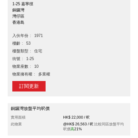
1-25 嘉寧徑
銅鑼灣
灣仔區
香港島
入伙年份
1971
樓齡
53
樓盤類型
住宅
街號
1-25
物業座數
10
物業擁有權
多業權
訂閱更新
銅鑼灣放盤平均呎價
實用面積
HK$ 22,000 / 呎
此物業
@HK$ 26,563 / 呎
比較同區放盤平均
呎價
高
21%