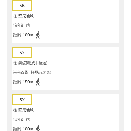
5B
往
堅尼地城
怡和街
站
距離
180m
5X
往
銅鑼灣(威非路道)
崇光百貨, 軒尼詩道
站
距離
150m
5X
往
堅尼地城
怡和街
站
距離
180m