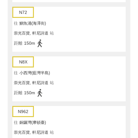
N72
往
鰂魚涌(海澤街)
崇光百貨, 軒尼詩道
站
距離
150m
N8X
往
小西灣(藍灣半島)
崇光百貨, 軒尼詩道
站
距離
150m
N962
往
銅鑼灣(摩頓臺)
崇光百貨, 軒尼詩道
站