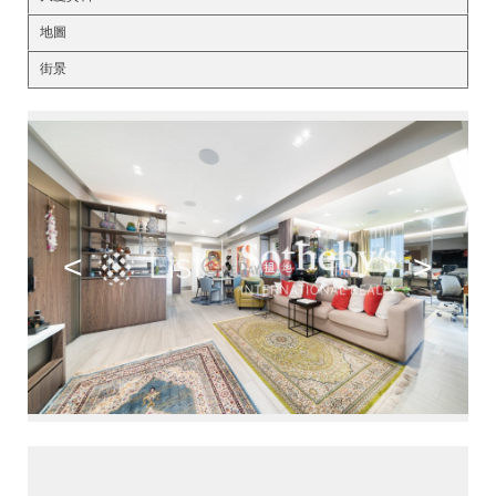
地圖
街景
<
>