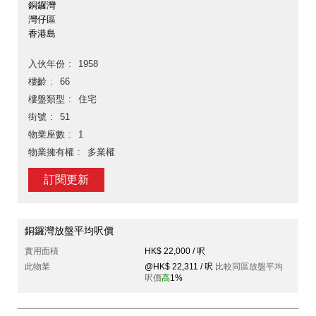
銅鑼灣
灣仔區
香港島
入伙年份
1958
樓齡
66
樓盤類型
住宅
街號
51
物業座數
1
物業擁有權
多業權
訂閱更新
銅鑼灣放盤平均呎價
實用面積
HK$ 22,000 / 呎
此物業
@HK$ 22,311 / 呎
比較同區放盤平均
呎價
高
1%