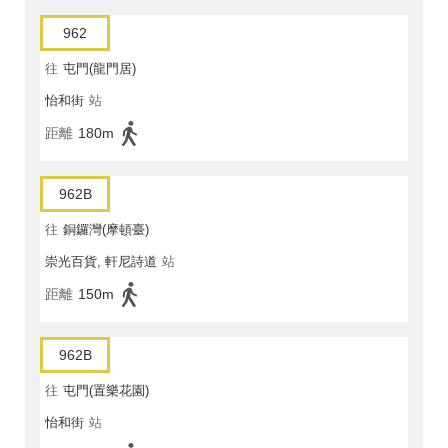
962
往
屯門(龍門居)
怡和街
站
距離
180m
962B
往
銅鑼灣(摩頓臺)
崇光百貨, 軒尼詩道
站
距離
150m
962B
往
屯門(置樂花園)
怡和街
站