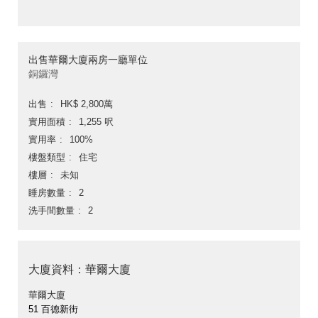
出售華爾大廈兩房一廳單位
銅鑼灣
出售
HK$ 2,800萬
實用面積
1,255 呎
實用率
100%
樓盤類型
住宅
樓層
未知
睡房數量
2
洗手間數量
2
大廈資料：華爾大廈
華爾大廈
51 百德新街