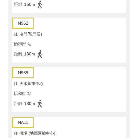
距離
150m
N962
往
屯門(龍門居)
怡和街
站
距離
180m
N969
往
天水圍市中心
怡和街
站
距離
180m
NA11
往
機場 (地面運輸中心)