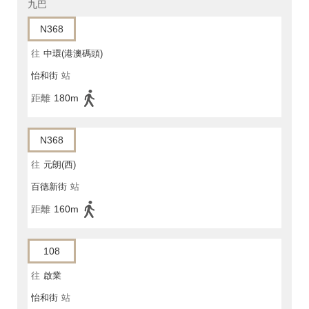
九巴
N368
往
中環(港澳碼頭)
怡和街
站
距離
180m
N368
往
元朗(西)
百德新街
站
距離
160m
108
往
啟業
怡和街
站