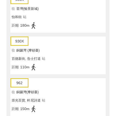
往
荃灣(愉景新城)
怡和街
站
距離
180m
930X
往
銅鑼灣 (摩頓臺)
百德新街, 告士打道
站
距離
110m
962
往
銅鑼灣(摩頓臺)
崇光百貨, 軒尼詩道
站
距離
150m