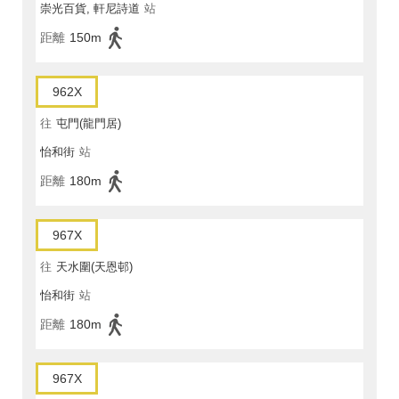
崇光百貨, 軒尼詩道
站
距離
150m
962X
往
屯門(龍門居)
怡和街
站
距離
180m
967X
往
天水圍(天恩邨)
怡和街
站
距離
180m
967X