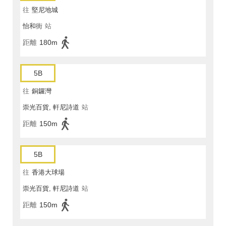
往
堅尼地城
怡和街
站
距離
180m
5B
往
銅鑼灣
崇光百貨, 軒尼詩道
站
距離
150m
5B
往
香港大球場
崇光百貨, 軒尼詩道
站
距離
150m