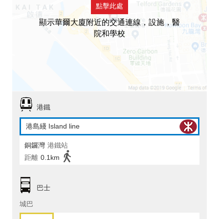
點擊此處
顯示華爾大廈附近的交通連線，設施，醫
院和學校
港鐵
港島綫 Island line
銅鑼灣
港鐵站
距離
0.1km
巴士
城巴