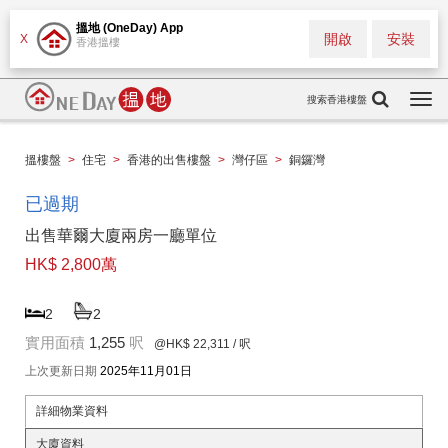
搵地 (OneDay) App
開啟
安裝
X
香港搵樓
搜索香港樓盤
Togg
navi
搵樓盤
>
住宅
>
香港的出售樓盤
>
灣仔區
>
銅鑼灣
已過期
出售華爾大廈兩房一廳單位
HK$ 2,800萬
2
2
實用面積
1,255
呎
@HK$ 22,311
/ 呎
上次更新日期
2025年11月01日
詳細物業資料
大廈資料