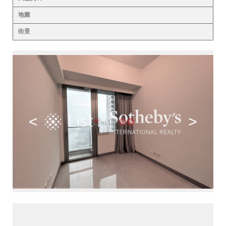
地圖
街景
<
>