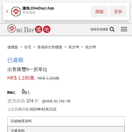
搵地 (OneDay) App
開啟
安裝
X
香港搵樓
搜索香港樓盤
Togg
navi
搵樓盤
>
住宅
>
香港的出售樓盤
>
長沙灣
>
長沙灣
已過期
出售匯璽II一房單位
HK$ 1,180萬
HK$ 1,150萬
1
1
實用面積
374
呎
@HK$ 30,749
/ 呎
上次升價日期
2023年02月21日
詳細物業資料
大廈資料