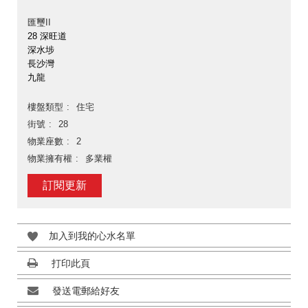
匯璽II
28 深旺道
深水埗
長沙灣
九龍
樓盤類型
住宅
街號
28
物業座數
2
物業擁有權
多業權
訂閱更新
加入到我的心水名單
打印此頁
發送電郵給好友