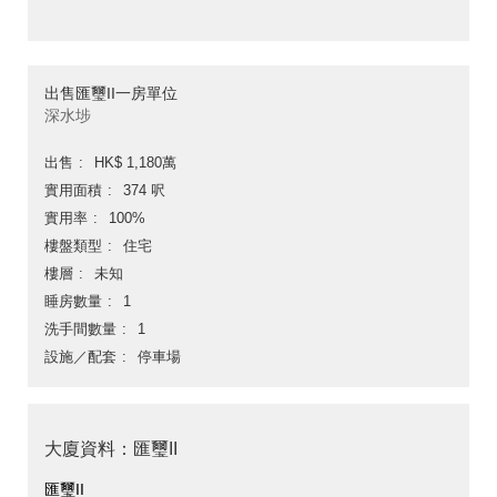
出售匯璽II一房單位
深水埗
出售
HK$ 1,180萬
實用面積
374 呎
實用率
100%
樓盤類型
住宅
樓層
未知
睡房數量
1
洗手間數量
1
設施／配套
停車場
大廈資料：匯璽II
匯璽II