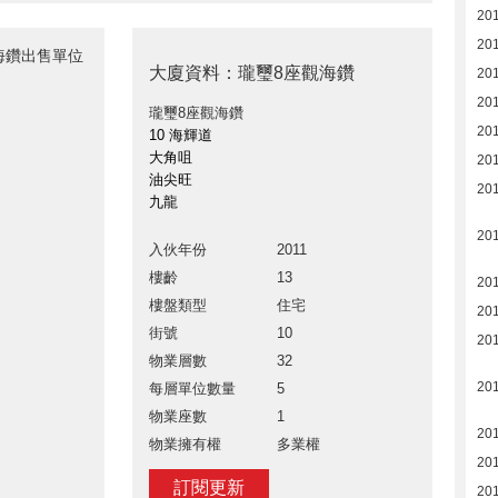
201
20
觀海鑽出售單位
大廈資料：瓏璽8座觀海鑽
20
20
瓏璽8座觀海鑽
201
10 海輝道
大角咀
20
油尖旺
20
九龍
20
入伙年份
2011
樓齡
13
20
樓盤類型
住宅
20
街號
10
20
物業層數
32
20
每層單位數量
5
物業座數
1
201
物業擁有權
多業權
201
訂閱更新
20