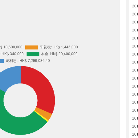
20
20
20
20
20
201
201
20
20
20
201
20
201
201
20
201
20