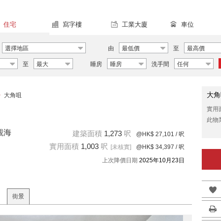
住宅
寫字樓
工業大廈
車位
選擇地區
由
最低價
至
最高價
至
最大
睡房
睡房
洗手間
任何
大角
>
大角咀
實用
此物
觀海
建築面積
1,273
呎
@HK$ 27,101
/ 呎
實用面積
1,003
呎
[未核實]
@HK$ 34,397
/ 呎
上次降價日期
2025年10月23日
街景