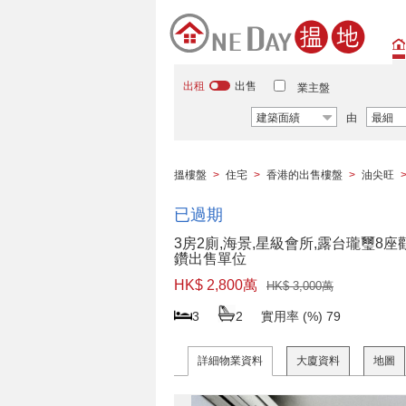
出租
出售
業主盤
建築面績
由
最細
搵樓盤
>
住宅
>
香港的出售樓盤
>
油尖旺
已過期
3房2廁,海景,星級會所,露台瓏璽8座
鑽出售單位
HK$ 2,800萬
HK$ 3,000萬
3
2
實用率 (%)
79
詳細物業資料
大廈資料
地圖