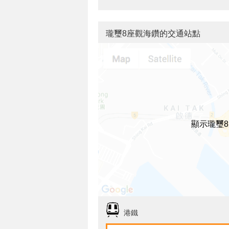
瓏璽8座觀海鑽的交通站點
顯示瓏璽
港鐵