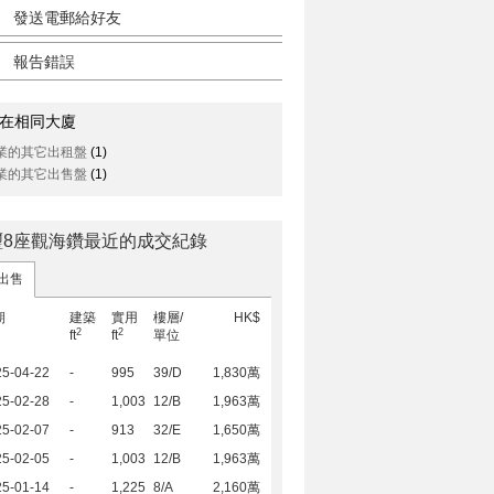
發送電郵給好友
報告錯誤
在相同大廈
業的其它出租盤
(1)
業的其它出售盤
(1)
璽8座觀海鑽最近的成交紀錄
出售
期
建築
實用
樓層/
HK$
2
2
ft
ft
單位
25-04-22
-
995
39/D
1,830萬
25-02-28
-
1,003
12/B
1,963萬
25-02-07
-
913
32/E
1,650萬
25-02-05
-
1,003
12/B
1,963萬
25-01-14
-
1,225
8/A
2,160萬