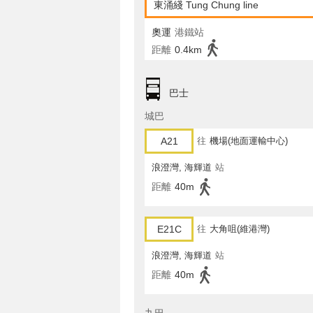
東涌綫 Tung Chung line
奧運
港鐵站
距離
0.4km
巴士
城巴
A21
往
機場(地面運輸中心)
浪澄灣, 海輝道
站
距離
40m
E21C
往
大角咀(維港灣)
浪澄灣, 海輝道
站
距離
40m