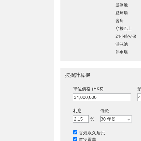
游泳池
籃球場
會所
穿梭巴士
24小時安保
游泳池
停車場
按揭計算機
單位價格 (HK$)
預
利息
條款
%
香港永久居民
首次置業