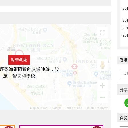
20
20
20
20
點擊此處
香港
8座觀海鑽附近的交通連線，設
施，醫院和學校
分享
保持