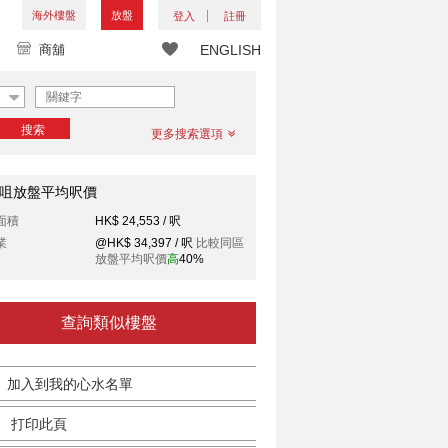
海外樓盤
放盤
登入
註冊
商舖
ENGLISH
搜索
更多搜索選項
咀放盤平均呎價
面積
HK$ 24,553 / 呎
業
@HK$ 34,397 / 呎
比較同區
放盤平均呎價
高
40%
查詢類似樓盤
加入到我的心水名單
打印此頁