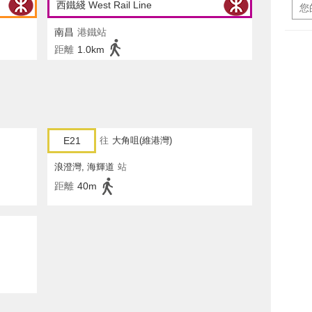
西鐵綫 West Rail Line
南昌
港鐵站
距離
1.0km
E21
往
大角咀(維港灣)
浪澄灣, 海輝道
站
距離
40m