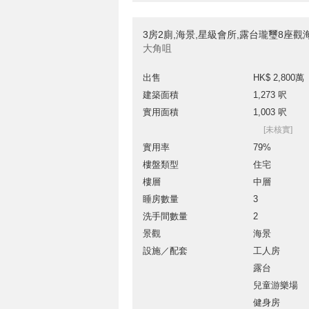
3房2廁,海景,星級會所,露台瓏璽8座
大角咀
出售
HK$ 2,800萬
建築面積
1,273 呎
實用面積
1,003 呎
[未核實]
實用率
79%
樓盤類型
住宅
樓層
中層
睡房數量
3
洗手間數量
2
景觀
海景
設施／配套
工人房
露台
兒童游樂場
健身房