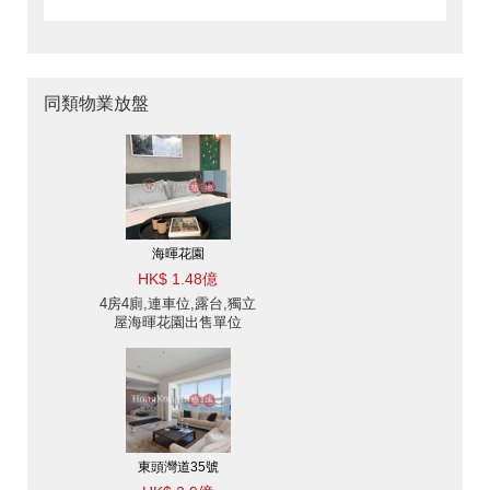
同類物業放盤
海暉花園
HK$ 1.48億
4房4廁,連車位,露台,獨立
屋海暉花園出售單位
東頭灣道35號