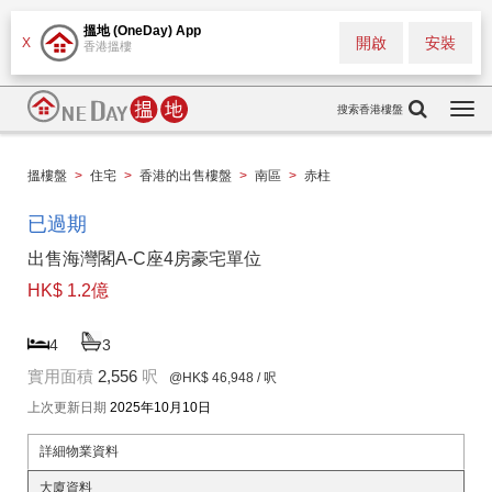
搵地 (OneDay) App
開啟
安裝
X
香港搵樓
搜索香港樓盤
Togg
navi
搵樓盤
>
住宅
>
香港的出售樓盤
>
南區
>
赤柱
已過期
出售海灣閣A-C座4房豪宅單位
HK$ 1.2億
4
3
實用面積
2,556
呎
@HK$ 46,948
/ 呎
上次更新日期
2025年10月10日
詳細物業資料
大廈資料