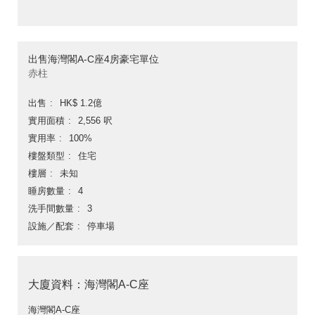
出售海灣閣A-C座4房豪宅單位
赤柱
出售
HK$ 1.2億
實用面積
2,556 呎
實用率
100%
樓盤類型
住宅
樓層
未知
睡房數量
4
洗手間數量
3
設施／配套
停車場
大廈資料：海灣閣A-C座
海灣閣A-C座