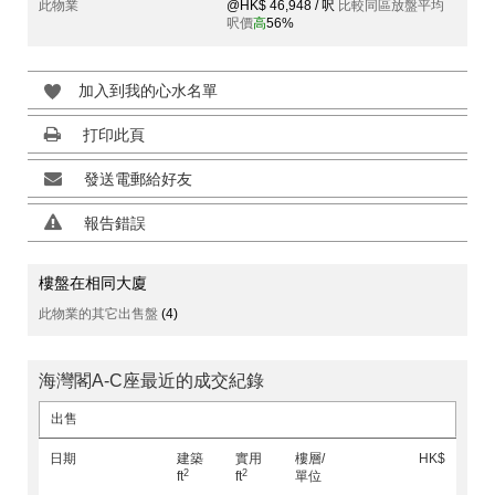
此物業
@HK$ 46,948 / 呎
比較同區放盤平均
呎價
高
56%
加入到我的心水名單
打印此頁
發送電郵給好友
報告錯誤
樓盤在相同大廈
此物業的其它出售盤
(4)
海灣閣A-C座最近的成交紀錄
出售
日期
建築
實用
樓層/
HK$
2
2
ft
ft
單位