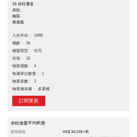
16 赤柱灘道
赤柱
南區
香港島
入伙年份
1988
樓齡
36
樓盤類型
住宅
街號
16
物業層數
4
每層單位數量
1
物業座數
3
物業擁有權
多業權
訂閱更新
赤柱放盤平均呎價
實用面積
HK$ 30,159 / 呎