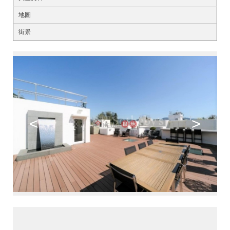
地圖
街景
<
>