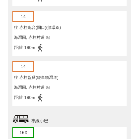
14
往
赤柱砲台(閘口)(循環線)
海灣園, 赤柱村道
站
距離
190m
14
往
赤柱監獄(經東頭灣道)
海灣園, 赤柱村道
站
距離
190m
專線小巴
16X