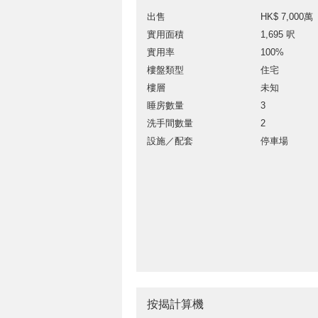
出售
HK$ 7,000萬
實用面積
1,695 呎
實用率
100%
樓盤類型
住宅
樓層
未知
睡房數量
3
洗手間數量
2
設施／配套
停車場
按揭計算機