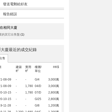
發送電郵給好友
報告錯誤
在相同大廈
業的其它出售盤
(1)
暉大廈最近的成交紀錄
出售
期
建築
實用
樓層/
HK$
2
2
ft
ft
單位
21-08-09
-
-
G/4
3,000萬
21-08-09
-
1,780
04/D
3,000萬
20-10-15
-
1,780
07/D
2,800萬
20-10-15
-
-
G/25
2,800萬
9-11-28
-
-
G/8
1,200萬