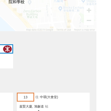
院和學校
13
往
中環(大會堂)
嘉賢大廈, 旭龢道
站