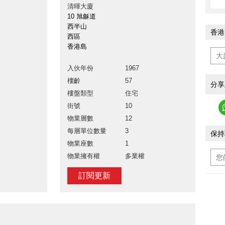
清暉大廈
10 旭龢道
西半山
香港
西區
香港島
入伙年份
1967
樓齡
57
分享
樓盤類型
住宅
街號
10
物業層數
12
每層單位數量
3
保持
物業座數
1
物業擁有權
多業權
訂閱更新