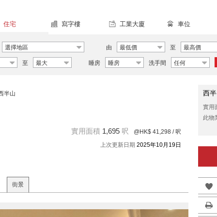
住宅
寫字樓
工業大廈
車位
選擇地區
由
最低價
至
最高價
至
最大
睡房
睡房
洗手間
任何
西半
西半山
實用
此物
實用面積
1,695
呎
@HK$ 41,298
/ 呎
上次更新日期
2025年10月19日
街景