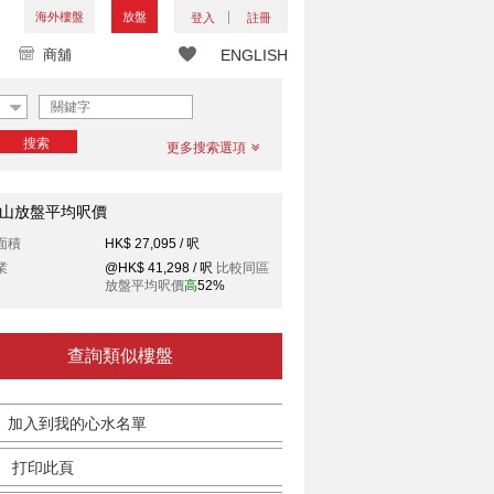
海外樓盤
放盤
登入
註冊
商舖
ENGLISH
搜索
更多搜索選項
山放盤平均呎價
面積
HK$ 27,095 / 呎
業
@HK$ 41,298 / 呎
比較同區
放盤平均呎價
高
52%
查詢類似樓盤
加入到我的心水名單
打印此頁