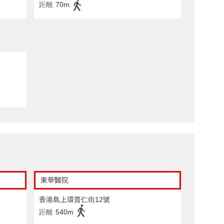
距離
70m
東華醫院
香港島上環普仁街12號
距離
540m