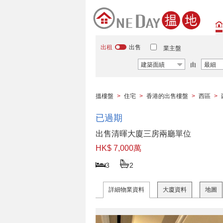
出租
出售
業主盤
建築面績
由
最細
搵樓盤
>
住宅
>
香港的出售樓盤
>
西區
>
已過期
出售清暉大廈三房兩廳單位
HK$ 7,000萬
3
2
詳細物業資料
大廈資料
地圖