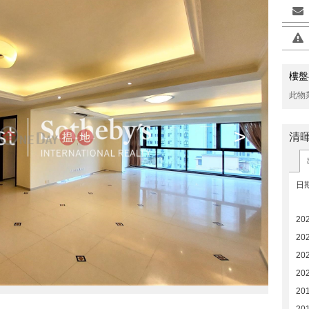
樓盤
此物
>
清
日
20
20
20
20
201