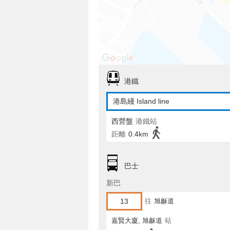
港鐵
港島綫 Island line
西營盤
港鐵站
距離
0.4km
巴士
新巴
13
往
旭龢道
嘉賢大廈, 旭龢道
站