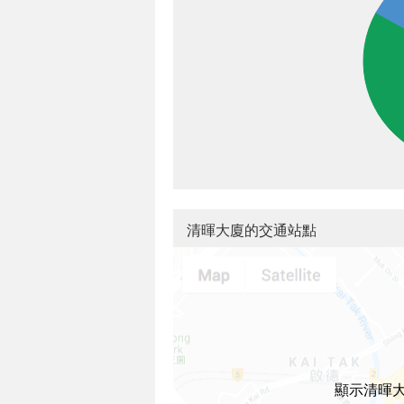
清暉大廈的交通站點
顯示清暉