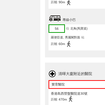
距離
90m
專線小巴
56
往
北角(馬寶道)
羅便臣道, 秀麗閣對面
站
距離
60m
清暉大廈附近的醫院
贊育醫院
香港島西營盤醫院道30號
距離
470m