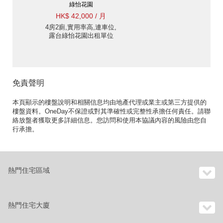
綠怡花園
HK$ 42,000 / 月
4房2廁,實用率高,連車位,
露台綠怡花園出租單位
免責聲明
本頁顯示的樓盤說明和相關信息均由地產代理或業主或第三方提供的
樓盤資料。OneDay不保證或對其準確性或完整性承擔任何責任。請聯
絡放盤者獲取更多詳細信息。您訪問和使用本協議內容的風險由您自
行承擔。
熱門住宅區域
熱門住宅大廈