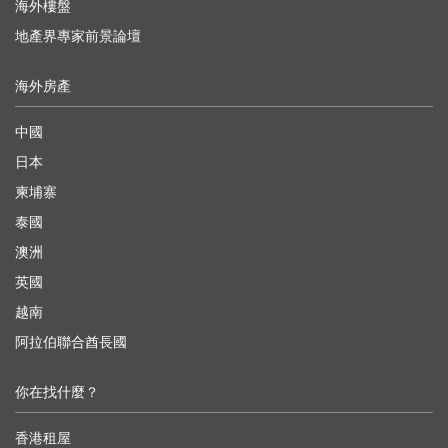
海外樓盤
地產界專家前景論壇
海外房產
中國
日本
柬埔寨
泰國
澳洲
英國
越南
阿拉伯聯合酋長國
你在找什麼？
香港租屋