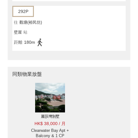
292P
往
觀塘(裕民坊)
壁屋
站
距離
180m
同類物業放盤
麗莎灣別墅
HK$ 38,000 / 月
Clearwater Bay Apt +
Balcony & 1 CP