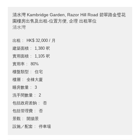
清水灣 Kambridge Garden, Razor Hill Road 碧翠路金璧花
園樓房出售及出租-位置方便, 企理 出租單位
清水灣
出租
HK$ 32,000 / 月
建築面積
1,380 呎
實用面積
1,105 呎
實用率
80%
樓盤類型
住宅
樓層
全棟大廈
睡房數量
3
洗手間數量
2
包括政府差餉
否
包括管理費
否
景觀
開揚景
設施／配套
停車場