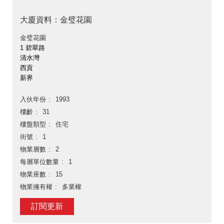
大廈資料：金璧花園
金璧花園
1 碧翠路
清水灣
西貢
新界
入伙年份
1993
樓齡
31
樓盤類型
住宅
街號
1
物業層數
2
每層單位數量
1
物業座數
15
物業擁有權
多業權
訂閱更新