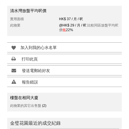
清水灣放盤平均呎價
實用面積
HK$ 37 / 月 / 呎
此物業
@HK$ 29 / 月 / 呎
比較同區放盤平均呎
價
低
22%
加入到我的心水名單
打印此頁
發送電郵給好友
報告錯誤
樓盤在相同大廈
此物業的其它出售盤
(2)
金璧花園最近的成交紀錄