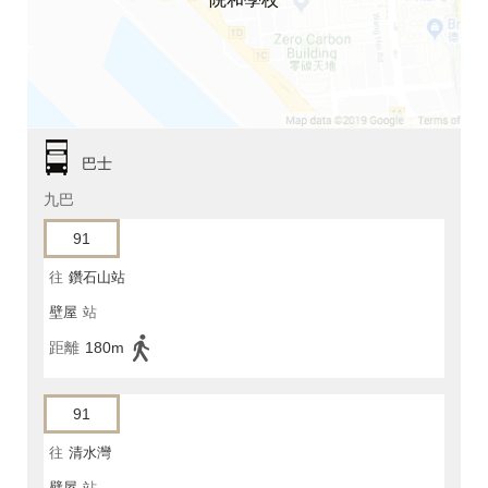
巴士
九巴
91
往
鑽石山站
壁屋
站
距離
180m
91
往
清水灣
壁屋
站