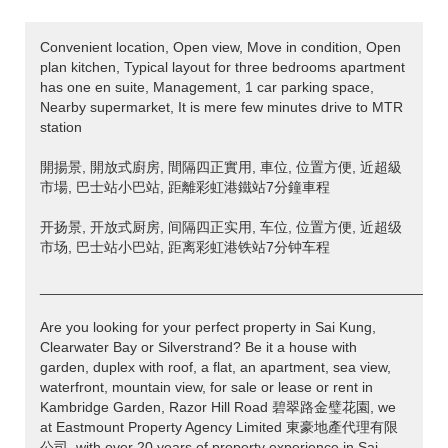
Convenient location, Open view, Move in condition, Open
plan kitchen, Typical layout for three bedrooms apartment
has one en suite, Management, 1 car parking space,
Nearby supermarket, It is mere few minutes drive to MTR
station
開揚景, 開放式廚房, 間隔四正實用, 車位, 位置方便, 近超級
市場, 巴士站小巴站, 距離彩虹港鐵站7分鐘車程
开扬景, 开放式厨房, 间隔四正实用, 车位, 位置方便, 近超级
市场, 巴士站小巴站, 距离彩虹港铁站7分钟车程
___________________________________________________
Are you looking for your perfect property in Sai Kung,
Clearwater Bay or Silverstrand? Be it a house with
garden, duplex with roof, a flat, an apartment, sea view,
waterfront, mountain view, for sale or lease or rent in
Kambridge Garden, Razor Hill Road 碧翠路金璧花園, we
at Eastmount Property Agency Limited 東豪地產代理有限
公司, with over 20 years of property experience in Sai