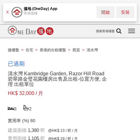
搵地 (OneDay) App
開啟
安裝
X
香港搵樓
搜索香港樓盤
Togg
navi
搵樓盤
>
住宅
>
香港的出租樓盤
>
西貢
>
清水灣
已過期
清水灣 Kambridge Garden, Razor Hill Road
碧翠路金璧花園樓房出售及出租-位置方便, 企
理 出租單位
HK$ 32,000 / 月
3
2
實用率 (%)
80
建築面積
1,380
呎
@HK$ 23
/ 呎 / 月
實用面積
1,105
呎
@HK$ 29
/ 呎 / 月