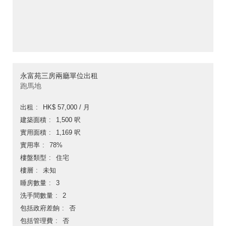
永富苑三房兩廳單位出租
跑馬地
出租
HK$ 57,000 / 月
建築面積
1,500 呎
實用面積
1,169 呎
實用率
78%
樓盤類型
住宅
樓層
未知
睡房數量
3
洗手間數量
2
包括政府差餉
否
包括管理費
否