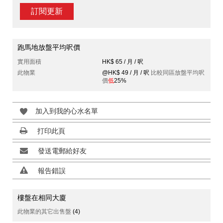
訂閱更新
跑馬地放盤平均呎價
實用面積
HK$ 65 / 月 / 呎
此物業
@HK$ 49 / 月 / 呎
比較同區放盤平均呎
價
低
25%
加入到我的心水名單
打印此頁
發送電郵給好友
報告錯誤
樓盤在相同大廈
此物業的其它出售盤
(4)