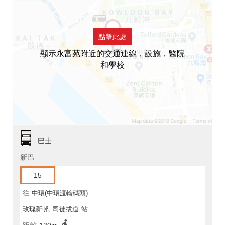
點擊此處
顯示永富苑附近的交通連線，設施，醫院
和學校
巴士
新巴
15
往
中環(中環渡輪碼頭)
玫瑰新邨, 司徒拔道
站