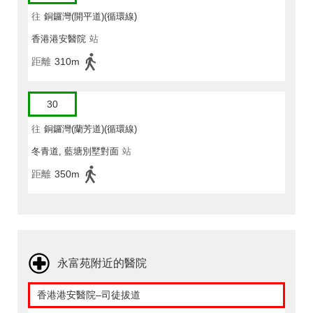
往
銅鑼灣(開平道)(循環線)
香港港安醫院
站
距離
310m
30
往
銅鑼灣(蘭芳道)(循環線)
冬青道, 藍塘別墅對面
站
距離
350m
永富苑附近的醫院
香港港安醫院–司徒拔道