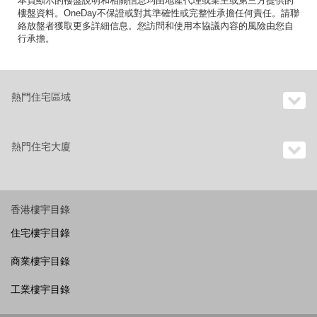
本頁顯示的樓盤說明和相關信息均由地產代理或業主或第三方提供的
樓盤資料。OneDay不保證或對其準確性或完整性承擔任何責任。請聯
絡放盤者獲取更多詳細信息。您訪問和使用本協議內容的風險由您自
行承擔。
熱門住宅區域
熱門住宅大廈
香港樓宇目錄
住宅樓宇目錄
商業樓宇目錄
工業樓宇目錄