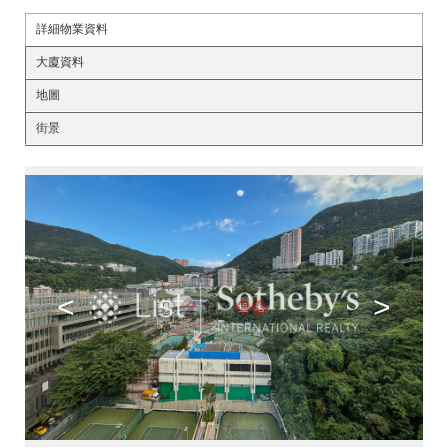
詳細物業資料
大廈資料
地圖
街景
<
>