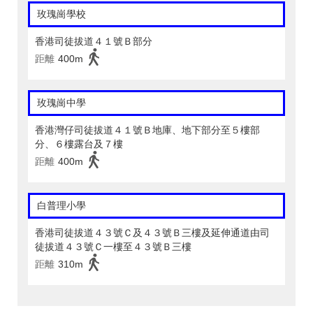
玫瑰崗學校
香港司徒拔道４１號Ｂ部分
距離
400m
玫瑰崗中學
香港灣仔司徒拔道４１號Ｂ地庫、地下部分至５樓部
分、６樓露台及７樓
距離
400m
白普理小學
香港司徒拔道４３號Ｃ及４３號Ｂ三樓及延伸通道由司
徒拔道４３號Ｃ一樓至４３號Ｂ三樓
距離
310m