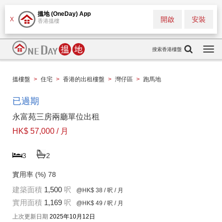
搵地 (OneDay) App
開啟
安裝
X
香港搵樓
搜索香港樓盤
Togg
navi
搵樓盤
>
住宅
>
香港的出租樓盤
>
灣仔區
>
跑馬地
已過期
永富苑三房兩廳單位出租
HK$ 57,000 / 月
3
2
實用率 (%)
78
建築面積
1,500
呎
@HK$ 38
/ 呎 / 月
實用面積
1,169
呎
@HK$ 49
/ 呎 / 月
上次更新日期
2025年10月12日