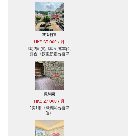
菽園新臺
HK$ 65,000 / 月
3房2廁,實用率高,連車位,
露台《菽園新臺出租單
位》
鳳輝閣
HK$ 27,000 / 月
2房1廁《鳳輝閣出租單
位》