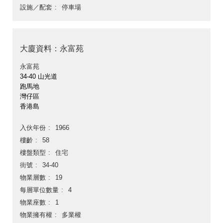
設施／配套
停車場
大廈資料：永富苑
永富苑
34-40 山光道
跑馬地
灣仔區
香港島
入伙年份
1966
樓齡
58
樓盤類型
住宅
街號
34-40
物業層數
19
每層單位數量
4
物業座數
1
物業擁有權
多業權