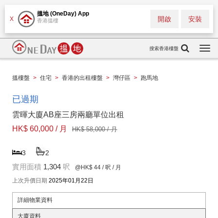
搵地 (OneDay) App
開啟
安裝
X
香港搵樓
搜索香港樓盤
Togg
navi
搵樓盤
>
住宅
>
香港的出租樓盤
>
灣仔區
>
跑馬地
已過期
雲暉大廈AB座三房兩廳單位出租
HK$ 60,000 / 月
HK$ 58,000 / 月
3
2
實用面積
1,304
呎
@HK$ 44
/ 呎 / 月
上次升價日期
2025年01月22日
詳細物業資料
大廈資料