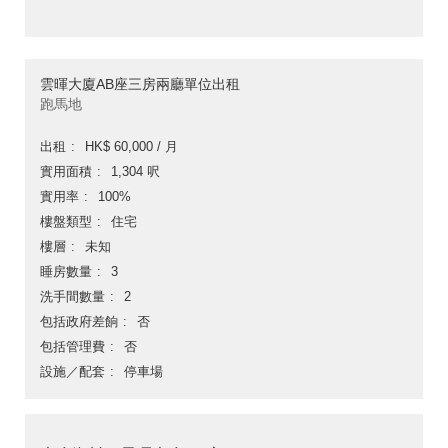
雲暉大廈AB座三房兩廳單位出租
跑馬地
出租
HK$ 60,000 / 月
實用面積
1,304 呎
實用率
100%
樓盤類型
住宅
樓層
未知
睡房數量
3
洗手間數量
2
包括政府差餉
否
包括管理費
否
設施／配套
停車場