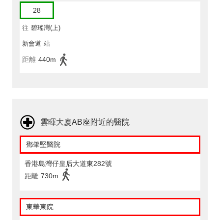
28
往
碧瑤灣(上)
新會道
站
距離
440m
雲暉大廈AB座附近的醫院
鄧肇堅醫院
香港島灣仔皇后大道東282號
距離
730m
東華東院