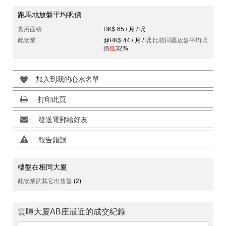
跑馬地放盤平均呎價
實用面積
HK$ 65 / 月 / 呎
此物業
@HK$ 44 / 月 / 呎
比較同區放盤平均呎
價
低
32%
加入到我的心水名單
打印此頁
發送電郵給好友
報告錯誤
樓盤在相同大廈
此物業的其它出售盤
(2)
雲暉大廈AB座最近的成交紀錄