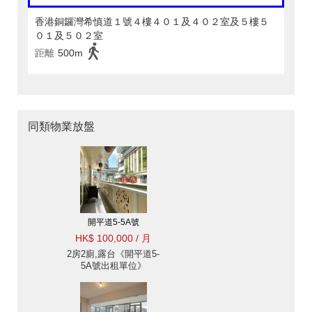
香港銅鑼灣希慎道１號４樓４０１及４０２室及５樓５
０１及５０２室
距離
500m
同類物業放盤
開平道5-5A號
HK$ 100,000 / 月
2房2廁,露台《開平道5-
5A號出租單位》