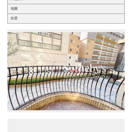
地圖
街景
<
>