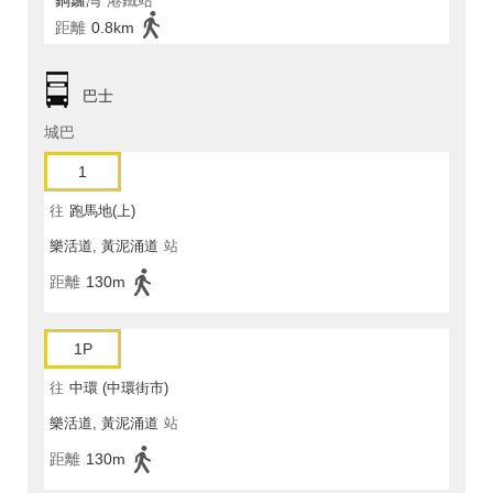
銅鑼灣
港鐵站
距離
0.8km
巴士
城巴
1
往
跑馬地(上)
樂活道, 黃泥涌道
站
距離
130m
1P
往
中環 (中環街市)
樂活道, 黃泥涌道
站
距離
130m