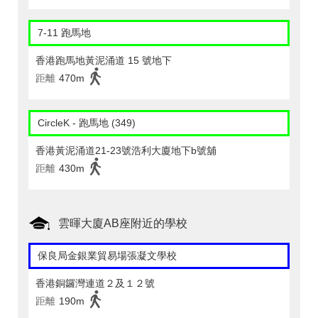
7-11 跑馬地
香港跑馬地黃泥涌道 15 號地下
距離
470m
CircleK - 跑馬地 (349)
香港黃泥涌道21-23號浩利大廈地下b號舖
距離
430m
雲暉大廈AB座附近的學校
保良局金銀業貿易場張凝文學校
香港銅鑼灣連道２及１２號
距離
190m