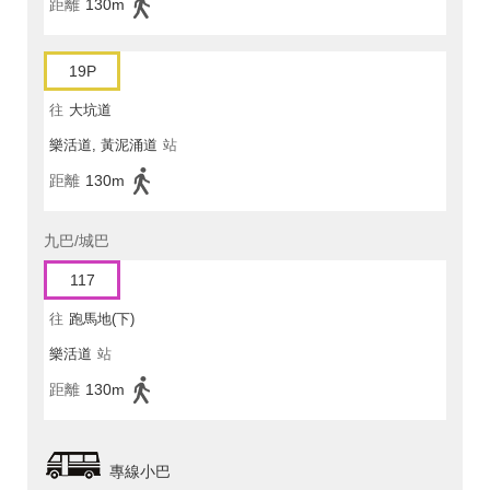
距離
130m
19P
往
大坑道
樂活道, 黃泥涌道
站
距離
130m
九巴/城巴
117
往
跑馬地(下)
樂活道
站
距離
130m
專線小巴