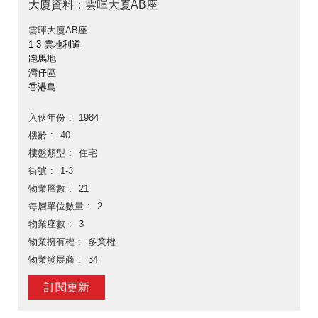
大廈資料：雲暉大廈AB座
雲暉大廈AB座
1-3 雲地利道
跑馬地
灣仔區
香港島
入伙年份
1984
樓齡
40
樓盤類型
住宅
街號
1-3
物業層數
21
每層單位數量
2
物業座數
3
物業擁有權
多業權
物業發展商
34
訂閱更新