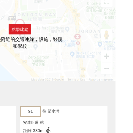
點擊此處
堡附近的交通連線，設施，醫院
和學校
91
往
清水灣
安達臣道
站
距離
330m