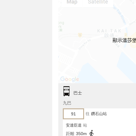
顯示溫莎
巴士
九巴
91
往
鑽石山站
安達臣道
站
距離
350m