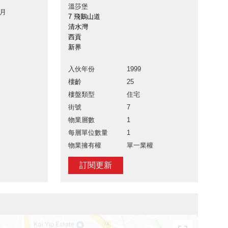
溫莎堡
 月
7 飛鵝山道
清水灣
西貢
新界
入伙年份
1999
樓齡
25
樓盤類型
住宅
街號
7
物業層數
1
每層單位數量
1
物業擁有權
單一業權
訂閱更新