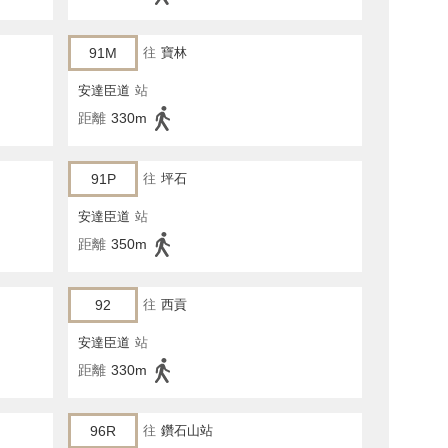
91M
往
寶林
安達臣道
站
距離
330m
91P
往
坪石
安達臣道
站
距離
350m
92
往
西貢
安達臣道
站
距離
330m
96R
往
鑽石山站