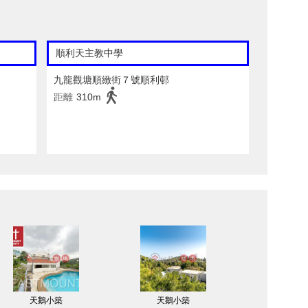
順利天主教中學
九龍觀塘順緻街７號順利邨
距離
310m
天鵝小築
天鵝小築