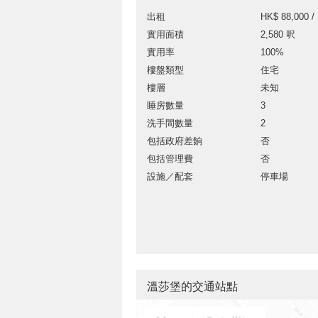
出租
HK$ 88,000 /
實用面積
2,580 呎
實用率
100%
樓盤類型
住宅
樓層
未知
睡房數量
3
洗手間數量
2
包括政府差餉
否
包括管理費
否
設施／配套
停車場
溫莎堡的交通站點