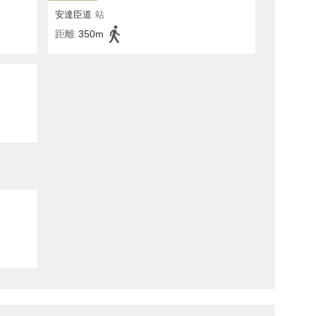
安達臣道
站
距離
350m