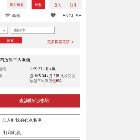
海外樓盤
放盤
登入
註冊
商舖
ENGLISH
搜索
更多搜索選項
灣放盤平均呎價
面積
HK$ 37 / 月 / 呎
業
@HK$ 34 / 月 / 呎
比較同區
放盤平均呎價
低
8%
查詢類似樓盤
加入到我的心水名單
打印此頁