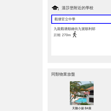
溫莎堡附近的學校
觀塘官立中學
九龍觀塘順緻街九號順利邨
距離
270m
同類物業放盤
天鵝小築 B4座