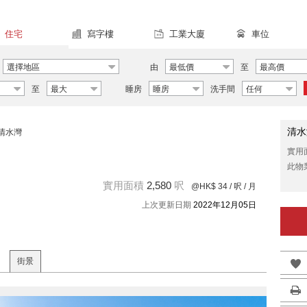
住宅
寫字樓
工業大廈
車位
選擇地區
由
最低價
至
最高價
至
最大
睡房
睡房
洗手間
任何
清水
清水灣
實用
此物
實用面積
2,580
呎
@HK$ 34
/ 呎 / 月
上次更新日期
2022年12月05日
街景