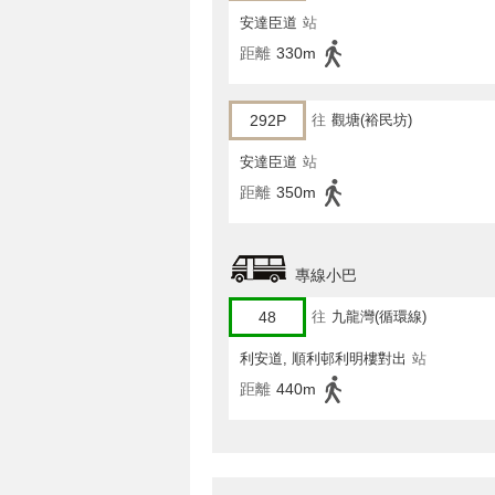
安達臣道
站
距離
330m
292P
往
觀塘(裕民坊)
安達臣道
站
距離
350m
專線小巴
48
往
九龍灣(循環線)
利安道, 順利邨利明樓對出
站
距離
440m