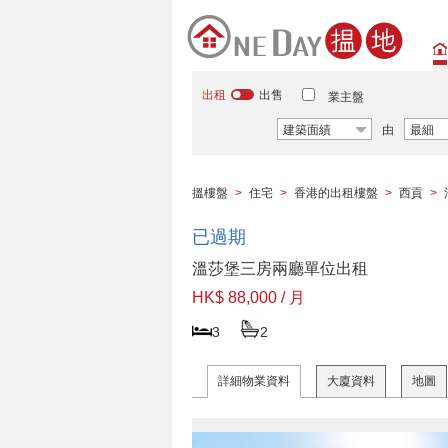
出租
出售
業主盤
建築面績
由
最細
搵樓盤
>
住宅
>
香港的出租樓盤
>
西貢
>
已過期
溫莎堡三房兩廳單位出租
HK$ 88,000 / 月
3
2
詳細物業資料
大廈資料
地圖