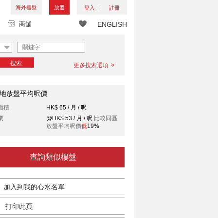
海外樓盤
放盤
登入
註冊
商舖
ENGLISH
搜索
更多搜索選項
地放盤平均呎價
面積
HK$ 65 / 月 / 呎
業
@HK$ 53 / 月 / 呎
比較同區
放盤平均呎價
低
19%
查詢類似樓盤
加入到我的心水名單
打印此頁