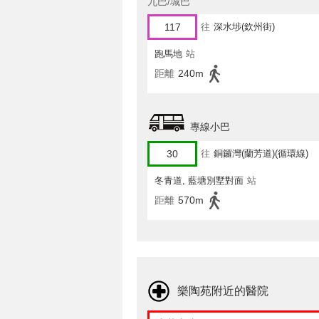
九巴/城巴
117
往
深水埗(欽州街)
跑馬地
站
距離
240m
專線小巴
30
往
銅鑼灣(蘭芳道)(循環線)
冬青道, 藍塘別墅對面
站
距離
570m
樂陶苑附近的醫院