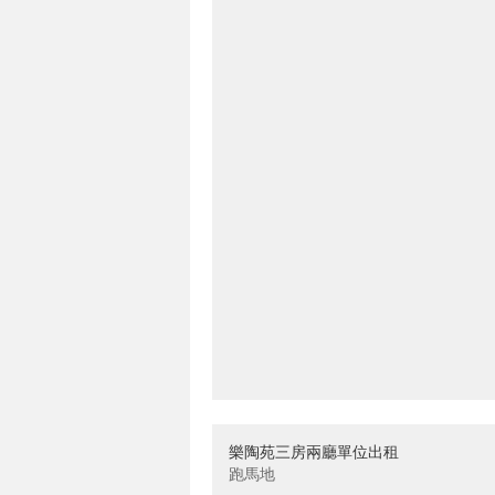
樂陶苑三房兩廳單位出租
跑馬地