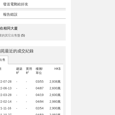
發送電郵給好友
報告錯誤
在相同大廈
業的其它出售盤
(5)
陶苑最近的成交紀錄
出售
期
建築
實用
樓層/
HK$
2
2
ft
ft
單位
22-07-28
-
-
03/55
2,938萬
22-06-13
-
-
04/87
2,600萬
22-03-28
-
-
04/19
2,600萬
22-02-14
-
-
04/94
2,980萬
1-11-16
-
-
02/54
2,900萬