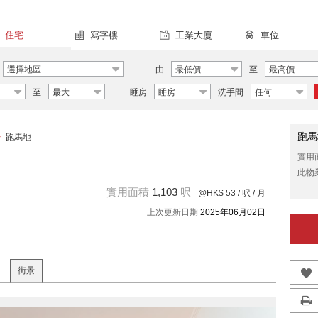
住宅
寫字樓
工業大廈
車位
選擇地區
由
最低價
至
最高價
至
最大
睡房
睡房
洗手間
任何
跑馬
>
跑馬地
實用
此物
實用面積
1,103
呎
@HK$ 53
/ 呎 / 月
上次更新日期
2025年06月02日
街景