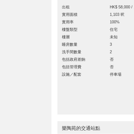
出租
HK$ 58,000 /
實用面積
1,103 呎
實用率
100%
樓盤類型
住宅
樓層
未知
睡房數量
3
洗手間數量
2
包括政府差餉
否
包括管理費
否
設施／配套
停車場
樂陶苑的交通站點