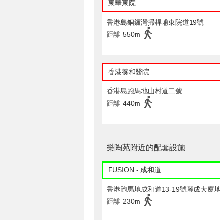
東華東院
香港島銅鑼灣掃桿埔東院道19號
距離
550m
香港養和醫院
香港島跑馬地山村道二號
距離
440m
樂陶苑附近的配套設施
FUSION - 成和道
香港跑馬地成和道13-19號麗成大廈
距離
230m