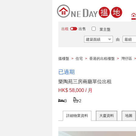
出租
出售
業主盤
建築面績
由
最細
搵樓盤
>
住宅
>
香港的出租樓盤
>
灣仔區
已過期
樂陶苑三房兩廳單位出租
HK$ 58,000 / 月
3
2
詳細物業資料
大廈資料
地圖