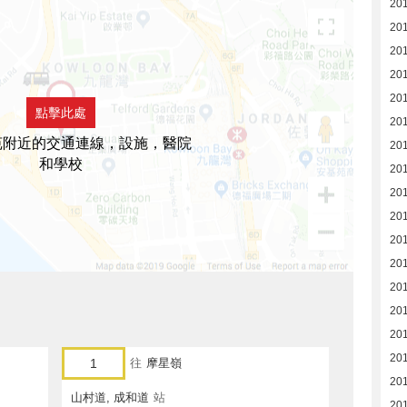
20
20
20
20
20
點擊此處
20
苑附近的交通連線，設施，醫院
20
和學校
20
20
201
201
20
20
20
20
20
1
往
摩星嶺
20
山村道, 成和道
站
20