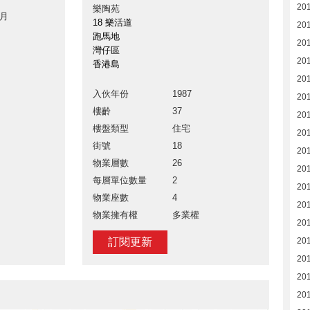
20
樂陶苑
 月
18 樂活道
20
跑馬地
20
灣仔區
20
香港島
20
入伙年份
1987
20
樓齡
37
20
樓盤類型
住宅
20
街號
18
20
物業層數
26
20
每層單位數量
2
20
物業座數
4
20
物業擁有權
多業權
20
訂閱更新
20
20
20
20