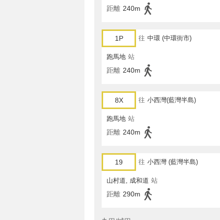
距離
240m
1P
往
中環 (中環街市)
跑馬地
站
距離
240m
8X
往
小西灣(藍灣半島)
跑馬地
站
距離
240m
19
往
小西灣 (藍灣半島)
山村道, 成和道
站
距離
290m