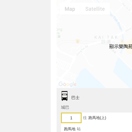
顯示樂陶
巴士
城巴
1
往
跑馬地(上)
跑馬地
站