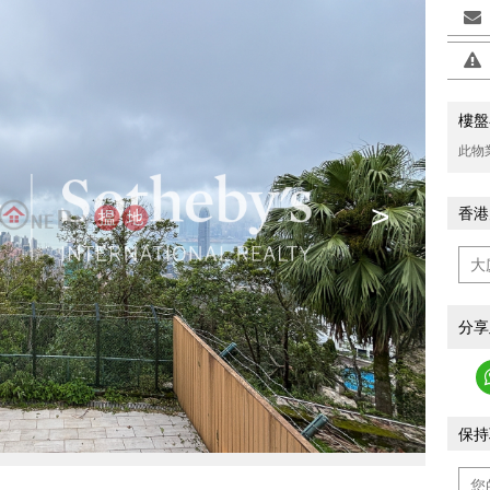
樓盤
此物
>
香港
分享
保持