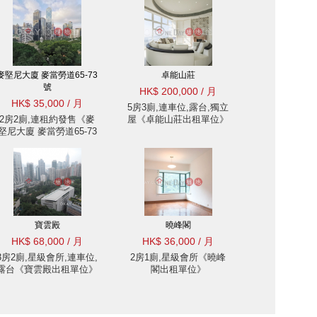
麥堅尼大廈 麥當勞道65-73
卓能山莊
號
HK$ 200,000 / 月
HK$ 35,000 / 月
5房3廁,連車位,露台,獨立
2房2廁,連租約發售《麥
屋《卓能山莊出租單位》
堅尼大廈 麥當勞道65-73
號出租單位》
寶雲殿
曉峰閣
HK$ 68,000 / 月
HK$ 36,000 / 月
3房2廁,星級會所,連車位,
2房1廁,星級會所《曉峰
露台《寶雲殿出租單位》
閣出租單位》