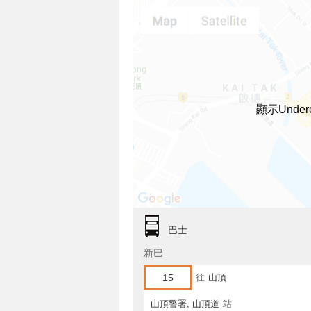
顯示Unde
巴士
新巴
15
往
山頂
山頂警署, 山頂道
站