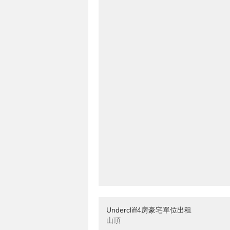
Undercliff4房豪宅單位出租
山頂