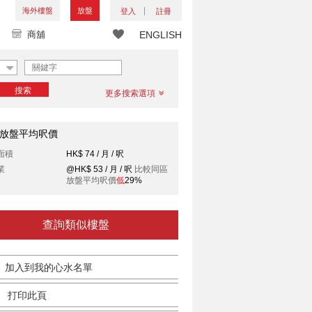
海外樓盤
放盤
登入
註冊
商舖
ENGLISH
搜索
更多搜索選項
放盤平均呎價
面積
HK$ 74 / 月 / 呎
業
@HK$ 53 / 月 / 呎
比較同區
放盤平均呎價
低
29%
查詢類似樓盤
加入到我的心水名單
打印此頁