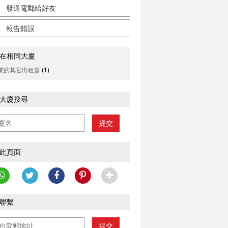
發送電郵給好友
報告錯誤
在相同大廈
業的其它出租盤
(1)
大廈搜尋
提交
此頁面
聯繫
提交