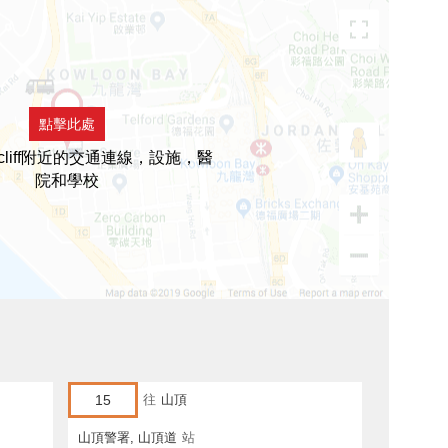
點擊此處
rcliff附近的交通連線，設施，醫
院和學校
15
往
山頂
山頂警署, 山頂道
站