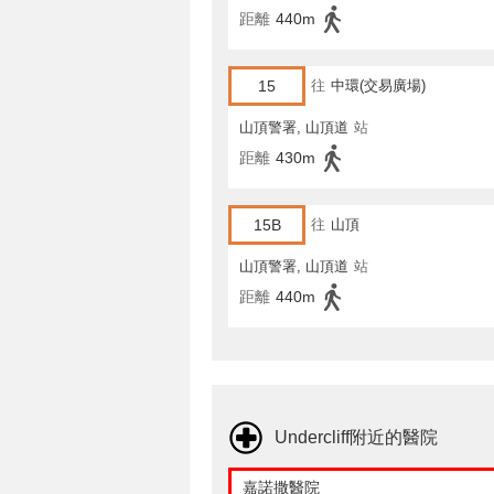
距離
440m
15
往
中環(交易廣場)
山頂警署, 山頂道
站
距離
430m
15B
往
山頂
山頂警署, 山頂道
站
距離
440m
Undercliff附近的醫院
嘉諾撒醫院