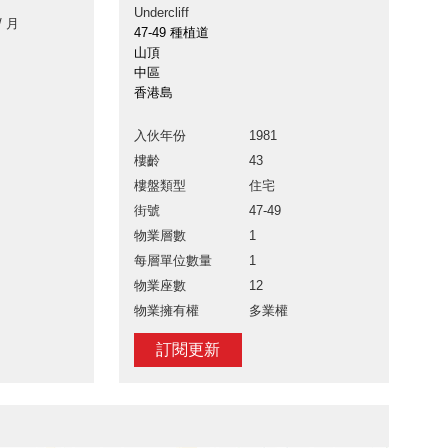
Undercliff
/ 月
47-49 種植道
山頂
中區
香港島
入伙年份
1981
樓齡
43
樓盤類型
住宅
街號
47-49
物業層數
1
每層單位數量
1
物業座數
12
物業擁有權
多業權
訂閱更新