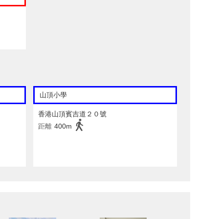
山頂小學
香港山頂賓吉道２０號
距離
400m