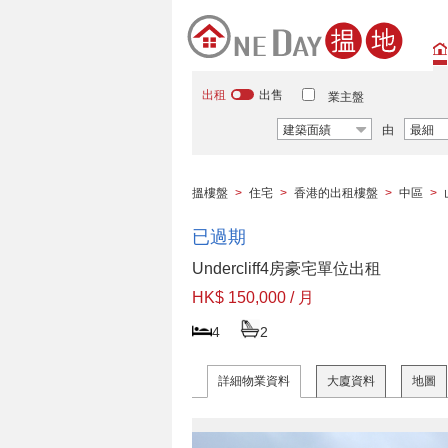
出租
出售
業主盤
建築面績
由
最細
搵樓盤
>
住宅
>
香港的出租樓盤
>
中區
>
已過期
Undercliff4房豪宅單位出租
HK$ 150,000 / 月
4
2
詳細物業資料
大廈資料
地圖