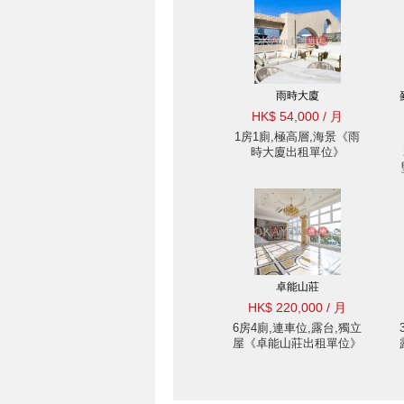
雨時大廈
HK$ 54,000 / 月
1房1廁,極高層,海景《雨
時大廈出租單位》
卓能山莊
HK$ 220,000 / 月
6房4廁,連車位,露台,獨立
屋《卓能山莊出租單位》