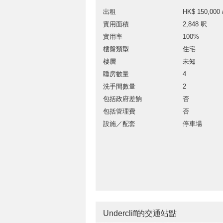
出租
HK$ 150,000 
實用面積
2,848 呎
實用率
100%
樓盤類型
住宅
樓層
未知
睡房數量
4
洗手間數量
2
包括政府差餉
否
包括管理費
否
設施／配套
停車場
Undercliff的交通站點