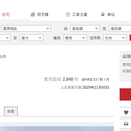
住宅
寫字樓
工業大廈
車位
選擇地區
由
最低價
至
最高價
至
最大
睡房
睡房
洗手間
任何
山頂
山頂
實用
此物
實用面積
2,848
呎
@HK$ 53
/ 呎 / 月
上次更新日期
2025年11月03日
街景