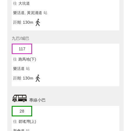
往
大坑道
樂活道, 黃泥涌道
站
距離
130m
九巴/城巴
117
往
跑馬地(下)
樂活道
站
距離
130m
專線小巴
28
往
碧瑤灣(上)
新會道
站