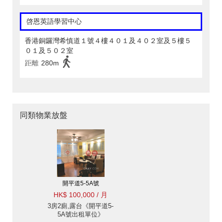
啓恩英語學習中心
香港銅鑼灣希慎道１號４樓４０１及４０２室及５樓５
０１及５０２室
距離
280m
同類物業放盤
開平道5-5A號
HK$ 100,000 / 月
3房2廁,露台《開平道5-
5A號出租單位》