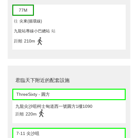
77M
往
尖東(循環線)
九龍站專線小巴總站
站
距離
210m
君臨天下附近的配套設施
ThreeSixty - 圓方
九龍尖沙咀柯士甸道西一號圓方1樓1090
距離
220m
7-11 尖沙咀