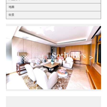
地圖
街景
<
>