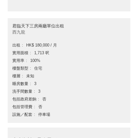
君臨天下三房兩廳單位出租
西九龍
出租
HK$ 180,000 / 月
實用面積
1,713 呎
實用率
100%
樓盤類型
住宅
樓層
未知
睡房數量
3
洗手間數量
3
包括政府差餉
否
包括管理費
否
設施／配套
停車場