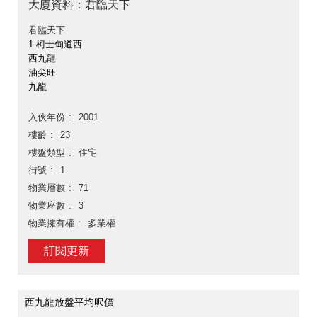
大廈資料：君臨天下
君臨天下
1 柯士甸道西
西九龍
油尖旺
九龍
入伙年份
2001
樓齡
23
樓盤類型
住宅
街號
1
物業層數
71
物業座數
3
物業擁有權
多業權
訂閱更新
西九龍放盤平均呎價