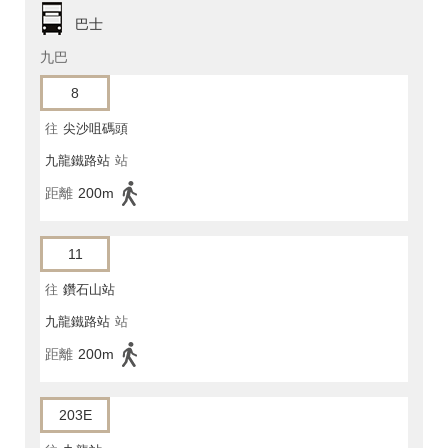
巴士
九巴
8
往
尖沙咀碼頭
九龍鐵路站
站
距離
200m
11
往
鑽石山站
九龍鐵路站
站
距離
200m
203E