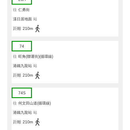
往
仁勇街
漾日居地面
站
距離
210m
74
往
旺角(聯運街)(循環線)
港鐵九龍站
站
距離
210m
74S
往
何文田山道(循環線)
港鐵九龍站
站
距離
210m