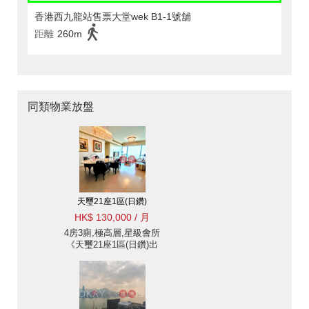
香港西九龍站售票大堂wek B1-1號舖
距離
260m
同類物業放盤
天璽21座1區(日鑽)
HK$ 130,000 / 月
4房3廁,極高層,星級會所
《天璽21座1區(日鑽)出
租單位》