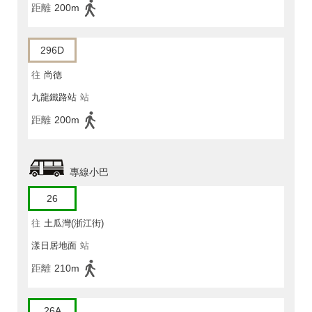
距離
200m
296D
往
尚德
九龍鐵路站
站
距離
200m
專線小巴
26
往
土瓜灣(浙江街)
漾日居地面
站
距離
210m
26A