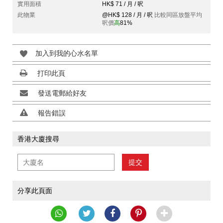
實用面積
HK$ 71 / 月 / 呎
此物業
@HK$ 128 / 月 / 呎
比較同區放盤平均
呎價
高
81%
加入到我的心水名單
打印此頁
發送電郵給好友
報告錯誤
香港大廈搜尋
提交
分享此頁面