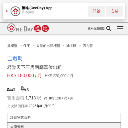
搵地 (OneDay) App
開啟
安裝
X
香港搵樓
搜索香港樓盤
Togg
navi
搵樓盤
>
住宅
>
香港的出租樓盤
>
油尖旺
>
西九龍
已過期
君臨天下三房兩廳單位出租
HK$ 180,000 / 月
HK$ 220,000 / 月
3
3
實用面積
1,713
呎
@HK$ 128
/ 呎 / 月
上次降價日期
2025年01月09日
詳細物業資料
大廈資料