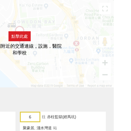
點擊此處
園附近的交通連線，設施，醫院
和學校
6
往
赤柱監獄(經馬坑)
聚豪居, 淺水灣道
站