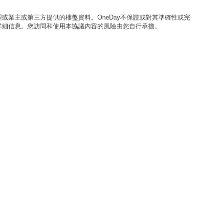
或業主或第三方提供的樓盤資料。OneDay不保證或對其準確性或完
詳細信息。您訪問和使用本協議內容的風險由您自行承擔。