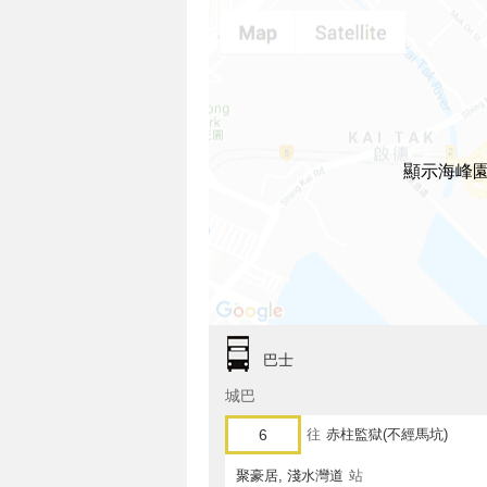
顯示海峰
巴士
城巴
6
往
赤柱監獄(不經馬坑)
聚豪居, 淺水灣道
站