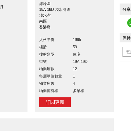
海峰園
 月
分享
19A-19D 淺水灣道
淺水灣
南區
香港島
保持
入伙年份
1965
樓齡
59
樓盤類型
住宅
街號
19A-19D
物業層數
12
每層單位數量
1
物業座數
4
物業擁有權
多業權
訂閱更新