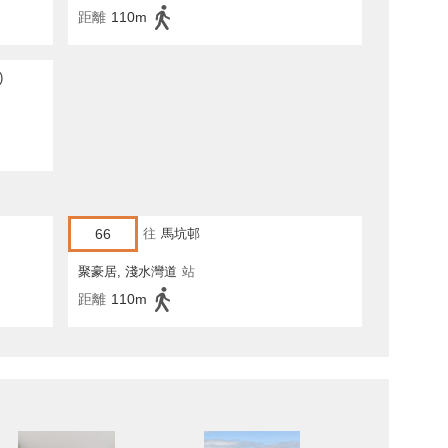
距離
110m
)
66
往
馬坑邨
聚豪居, 淺水灣道
站
距離
110m