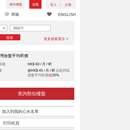
海外樓盤
放盤
登入
註冊
商舖
ENGLISH
搜索
更多搜索選項
灣放盤平均呎價
面積
HK$ 60 / 月 / 呎
業
@HK$ 45 / 月 / 呎
比較同區
放盤平均呎價
低
26%
查詢類似樓盤
加入到我的心水名單
打印此頁