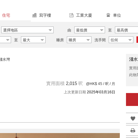
住宅
寫字樓
工業大廈
車位
選擇地區
由
最低價
至
最高價
至
最大
睡房
睡房
洗手間
任何
淺水
淺水灣
實用
此物
實用面積
2,015
呎
@HK$ 45
/ 呎 / 月
上次更新日期
2025年03月16日