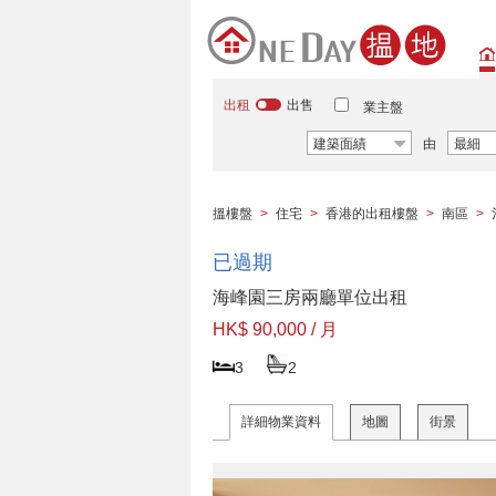
出租
出售
業主盤
建築面績
由
最細
搵樓盤
>
住宅
>
香港的出租樓盤
>
南區
>
已過期
海峰園三房兩廳單位出租
HK$ 90,000 / 月
3
2
詳細物業資料
地圖
街景