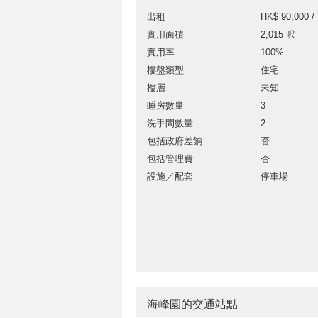
出租
HK$ 90,000 /
實用面積
2,015 呎
實用率
100%
樓盤類型
住宅
樓層
未知
睡房數量
3
洗手間數量
2
包括政府差餉
否
包括管理費
否
設施／配套
停車場
海峰園的交通站點