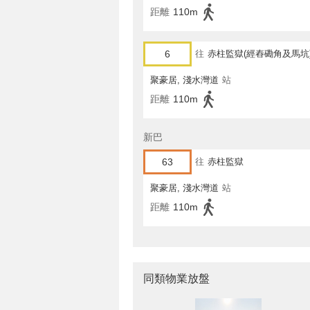
距離
110m
6
往
赤柱監獄(經舂磡角及馬坑
聚豪居, 淺水灣道
站
距離
110m
新巴
63
往
赤柱監獄
聚豪居, 淺水灣道
站
距離
110m
同類物業放盤