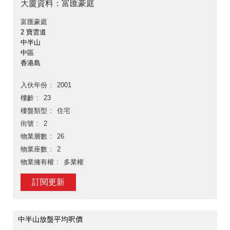
大廈資料：富匯豪庭
富匯豪庭
2 寶雲道
中半山
中區
香港島
入伙年份
2001
樓齡
23
樓盤類型
住宅
街號
2
物業層數
26
物業座數
2
物業擁有權
多業權
訂閱更新
中半山放盤平均呎價