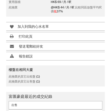
實用面積
HK$ 69 / 月 / 呎
此物業
@HK$ 44 / 月 / 呎
比較同區放盤平均呎
價
低
37%
加入到我的心水名單
打印此頁
發送電郵給好友
報告錯誤
樓盤在相同大廈
此物業的其它出租盤
(1)
此物業的其它出售盤
(1)
富匯豪庭最近的成交紀錄
出售