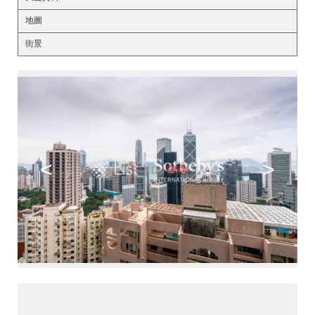
地圖
街景
<
>