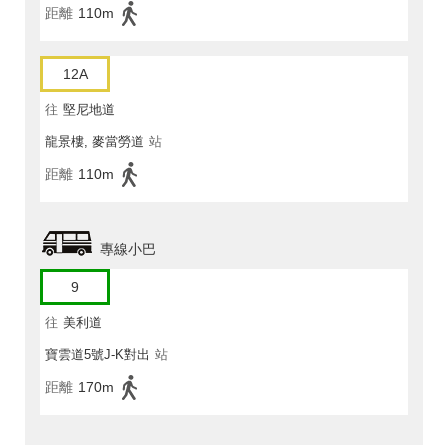
距離
110m
12A
往
堅尼地道
龍景樓, 麥當勞道
站
距離
110m
專線小巴
9
往
美利道
寶雲道5號J-K對出
站
距離
170m