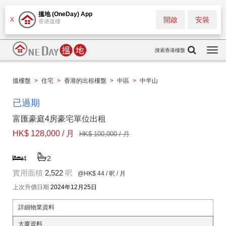
搵地 (OneDay) App
開啟
安裝
X
香港搵樓
搜索香港樓盤
Togg
navi
搵樓盤
>
住宅
>
香港的出租樓盤
>
中區
>
中半山
已過期
富匯豪庭4房豪宅單位出租
HK$ 128,000 / 月
HK$ 100,000 / 月
4
2
實用面積
2,522
呎
@HK$ 44
/ 呎 / 月
上次升價日期
2024年12月25日
詳細物業資料
大廈資料