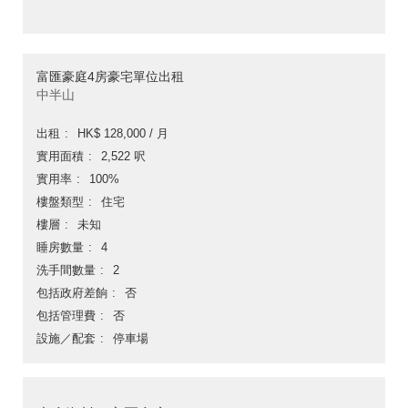
富匯豪庭4房豪宅單位出租
中半山
出租
HK$ 128,000 / 月
實用面積
2,522 呎
實用率
100%
樓盤類型
住宅
樓層
未知
睡房數量
4
洗手間數量
2
包括政府差餉
否
包括管理費
否
設施／配套
停車場