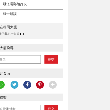
發送電郵給好友
報告錯誤
在相同大廈
業的其它出售盤
(1)
大廈搜尋
提交
此頁面
聯繫
提交