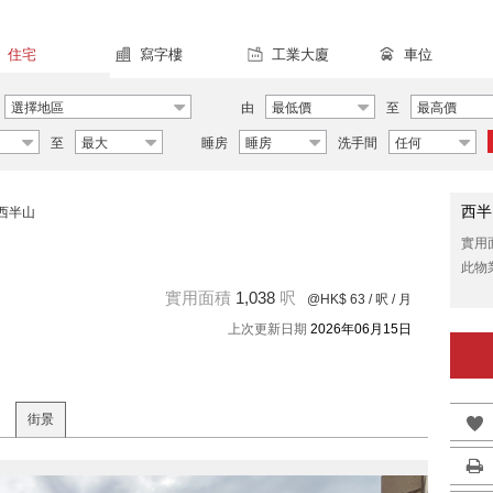
住宅
寫字樓
工業大廈
車位
選擇地區
由
最低價
至
最高價
至
最大
睡房
睡房
洗手間
任何
西半
西半山
實用
此物
實用面積
1,038
呎
@HK$ 63
/ 呎 / 月
上次更新日期
2026年06月15日
街景