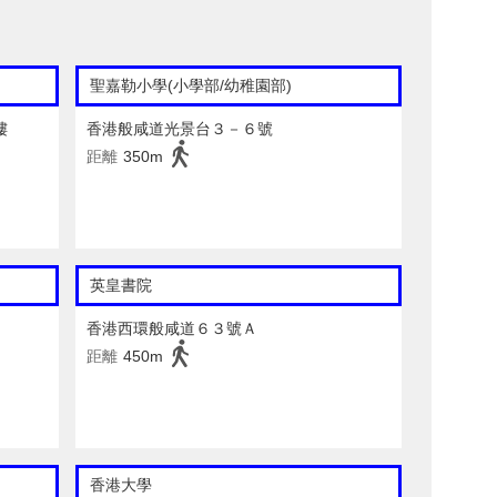
聖嘉勒小學(小學部/幼稚園部)
樓
香港般咸道光景台３－６號
距離
350m
英皇書院
香港西環般咸道６３號Ａ
距離
450m
香港大學