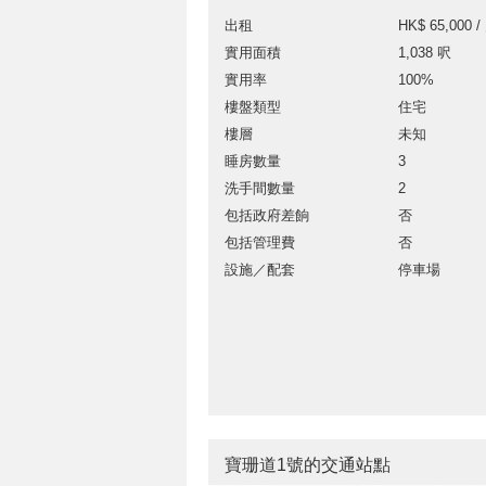
出租
HK$ 65,000 /
實用面積
1,038 呎
實用率
100%
樓盤類型
住宅
樓層
未知
睡房數量
3
洗手間數量
2
包括政府差餉
否
包括管理費
否
設施／配套
停車場
寶珊道1號的交通站點