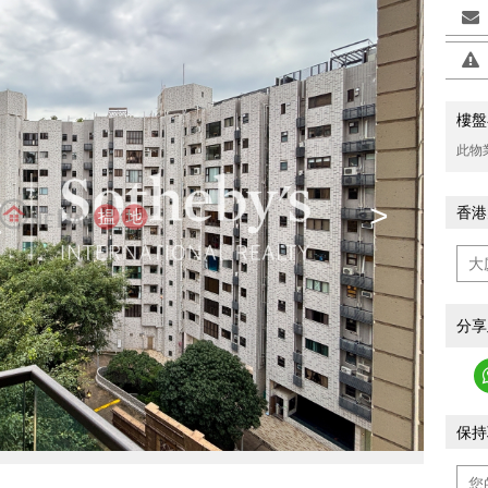
樓盤
此物
>
香港
分享
保持