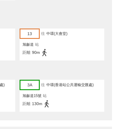
13
往
中環(大會堂)
旭龢道
站
距離
90m
處)
3A
往
中環(香港站公共運輸交匯處)
旭龢道15號
站
距離
130m