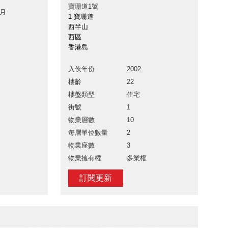
寶珊道1號
 月
1 寶珊道
西半山
西區
香港島
入伙年份
2002
樓齡
22
樓盤類型
住宅
街號
1
物業層數
10
每層單位數量
2
物業座數
3
物業擁有權
多業權
訂閱更新