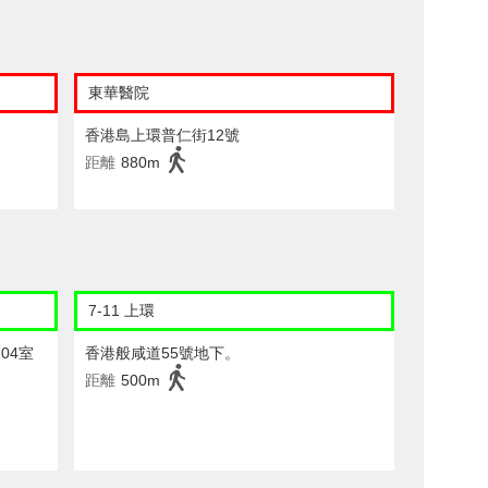
東華醫院
香港島上環普仁街12號
距離
880m
7-11 上環
04室
香港般咸道55號地下。
距離
500m