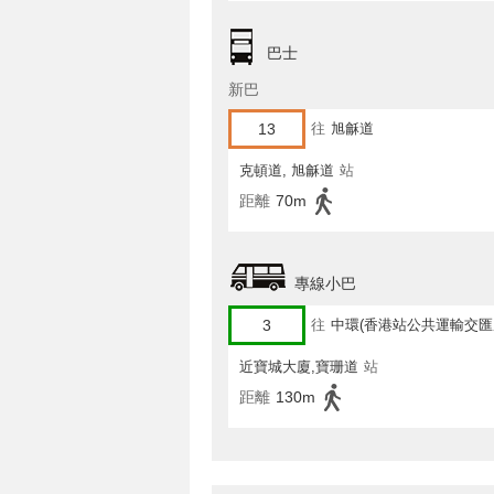
巴士
新巴
13
往
旭龢道
克頓道, 旭龢道
站
距離
70m
專線小巴
3
往
中環(香港站公共運輸交匯
近寶城大廈,寶珊道
站
距離
130m