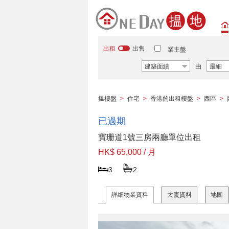
出租
出售
業主盤
建築面績
由
最細
搵樓盤
>
住宅
>
香港的出租樓盤
>
西區
>
已過期
寶珊道1號三房兩廳單位出租
HK$ 65,000 / 月
3
2
詳細物業資料
大廈資料
地圖