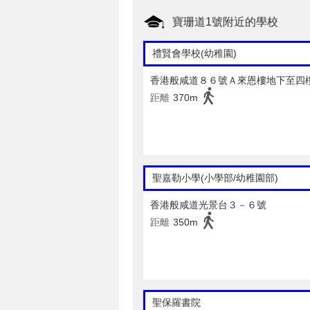
寶珊道1號附近的學校
禮賢會學校(幼稚園)
香港般咸道８６號Ａ來恩樓地下至四
距離
370m
聖嘉勒小學(小學部/幼稚園部)
香港般咸道光景台３－６號
距離
350m
聖保羅書院