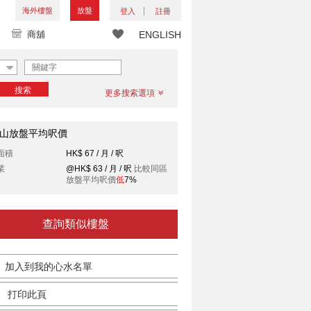
海外樓盤
放盤
登入
註冊
商舖
ENGLISH
搜索
更多搜索選項
山放盤平均呎價
面積
HK$ 67 / 月 / 呎
業
@HK$ 63 / 月 / 呎
比較同區
放盤平均呎價
低
7%
查詢類似樓盤
加入到我的心水名單
打印此頁