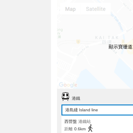
顯示寶珊道
港鐵
港島綫 Island line
西營盤
港鐵站
距離
0.6km